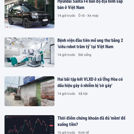
Hyundai Santa Fe bản độ địa hình sắp
bán ở Việt Nam
14 giờ trước
Ô tô - Xe máy
Bệnh viện đầu tiên mổ ung thư bằng 2
‘siêu robot trăm tỷ’ tại Việt Nam
14 giờ trước
Đời sống
Hai bãi tập kết VLXD ở xã Ứng Hòa có
dấu hiệu gây ô nhiễm bị 'sờ gáy'
14 giờ trước
Xã hội
Thời điểm chứng khoán đã đủ 'mềm' để
xuống tiền?
16 giờ trước
Kinh tế