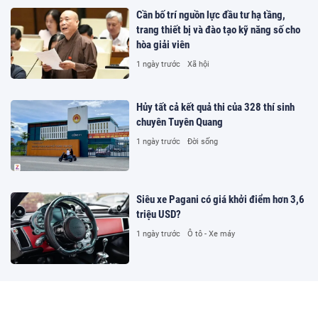
Cần bố trí nguồn lực đầu tư hạ tầng,
trang thiết bị và đào tạo kỹ năng số cho
hòa giải viên
1 ngày trước
Xã hội
Hủy tất cả kết quả thi của 328 thí sinh
chuyên Tuyên Quang
1 ngày trước
Đời sống
Siêu xe Pagani có giá khởi điểm hơn 3,6
triệu USD?
1 ngày trước
Ô tô - Xe máy
Đường dây cá độ hơn 1.500 tỷ
đồng/tháng trên kênh bóng đá lậu Lương