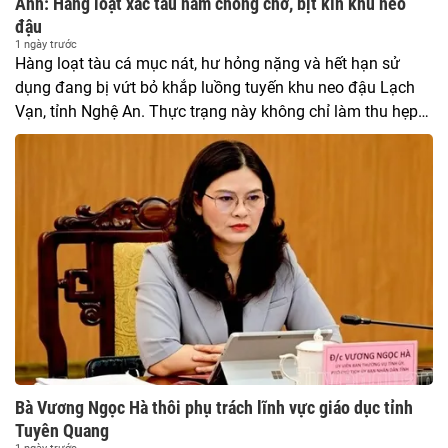
Ảnh: Hàng loạt xác tàu nằm chỏng chơ, bịt kín khu neo
đậu
1 ngày trước
Hàng loạt tàu cá mục nát, hư hỏng nặng và hết hạn sử
dụng đang bị vứt bỏ khắp luồng tuyến khu neo đậu Lạch
Vạn, tỉnh Nghệ An. Thực trạng này không chỉ làm thu hẹp
không gian neo đậu của tàu thuyền mà còn gây ô nhiễm
môi trường và tiềm ẩn nguy cơ tai nạn giao thông đường
thủy.
Bà Vương Ngọc Hà thôi phụ trách lĩnh vực giáo dục tỉnh
Tuyên Quang