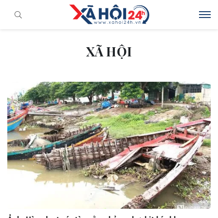
XÃ HỘI