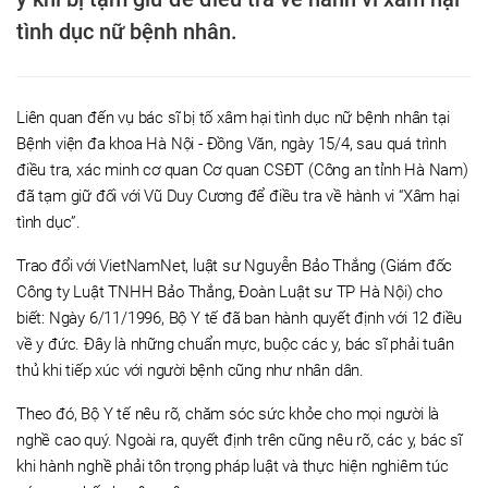
tình dục nữ bệnh nhân.
Liên quan đến vụ bác sĩ bị tố xâm hại tình dục nữ bệnh nhân tại
Bệnh viện đa khoa Hà Nội - Đồng Văn, ngày 15/4, sau quá trình
điều tra, xác minh cơ quan Cơ quan CSĐT (Công an tỉnh Hà Nam)
đã tạm giữ đối với Vũ Duy Cương để điều tra về hành vi “Xâm hại
tình dục”.
Trao đổi với VietNamNet, luật sư Nguyễn Bảo Thắng (Giám đốc
Công ty Luật TNHH Bảo Thắng, Đoàn Luật sư TP Hà Nội) cho
biết: Ngày 6/11/1996, Bộ Y tế đã ban hành quyết định với 12 điều
về y đức. Đây là những chuẩn mực, buộc các y, bác sĩ phải tuân
thủ khi tiếp xúc với người bệnh cũng như nhân dân.
Theo đó, Bộ Y tế nêu rõ, chăm sóc sức khỏe cho mọi người là
nghề cao quý. Ngoài ra, quyết định trên cũng nêu rõ, các y, bác sĩ
khi hành nghề phải tôn trọng pháp luật và thực hiện nghiêm túc