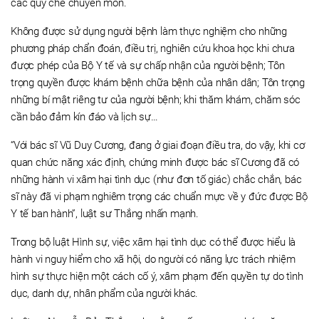
các quy chế chuyên môn.
Không được sử dụng người bệnh làm thực nghiệm cho những
phương pháp chẩn đoán, điều trị, nghiên cứu khoa học khi chưa
được phép của Bộ Y tế và sự chấp nhận của người bệnh; Tôn
trọng quyền được khám bệnh chữa bệnh của nhân dân; Tôn trọng
những bí mật riêng tư của người bệnh; khi thăm khám, chăm sóc
cần bảo đảm kín đáo và lịch sự…
“Với bác sĩ Vũ Duy Cương, đang ở giai đoạn điều tra, do vậy, khi cơ
quan chức năng xác định, chứng minh được bác sĩ Cương đã có
những hành vi xâm hại tình dục (như đơn tố giác) chắc chắn, bác
sĩ này đã vi phạm nghiêm trọng các chuẩn mực về y đức được Bộ
Y tế ban hành”, luật sư Thắng nhấn mạnh.
Trong bộ luật Hình sự, việc xâm hại tình dục có thể được hiểu là
hành vi nguy hiểm cho xã hội, do người có năng lực trách nhiệm
hình sự thực hiện một cách cố ý, xâm phạm đến quyền tự do tình
dục, danh dự, nhân phẩm của người khác.