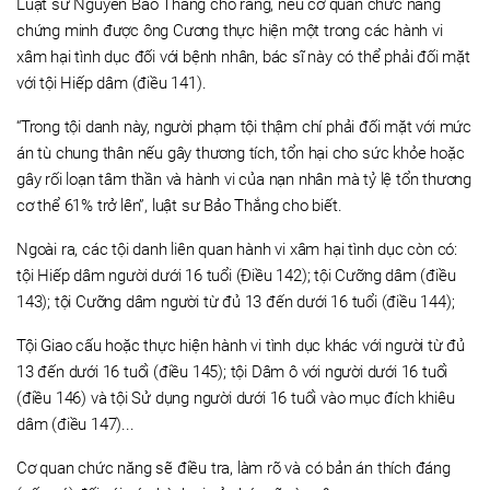
Luật sư Nguyễn Bảo Thắng cho rằng, nếu cơ quan chức năng
chứng minh được ông Cương thực hiện một trong các hành vi
xâm hại tình dục đối với bệnh nhân, bác sĩ này có thể phải đối mặt
với tội Hiếp dâm (điều 141).
“Trong tội danh này, người phạm tội thậm chí phải đối mặt với mức
án tù chung thân nếu gây thương tích, tổn hại cho sức khỏe hoặc
gây rối loạn tâm thần và hành vi của nạn nhân mà tỷ lệ tổn thương
cơ thể 61% trở lên”, luật sư Bảo Thắng cho biết.
Ngoài ra, các tội danh liên quan hành vi xâm hại tình dục còn có:
tội Hiếp dâm người dưới 16 tuổi (Điều 142); tội Cưỡng dâm (điều
143); tội Cưỡng dâm người từ đủ 13 đến dưới 16 tuổi (điều 144);
Tội Giao cấu hoặc thực hiện hành vi tình dục khác với người từ đủ
13 đến dưới 16 tuổi (điều 145); tội Dâm ô với người dưới 16 tuổi
(điều 146) và tội Sử dụng người dưới 16 tuổi vào mục đích khiêu
dâm (điều 147)...
Cơ quan chức năng sẽ điều tra, làm rõ và có bản án thích đáng