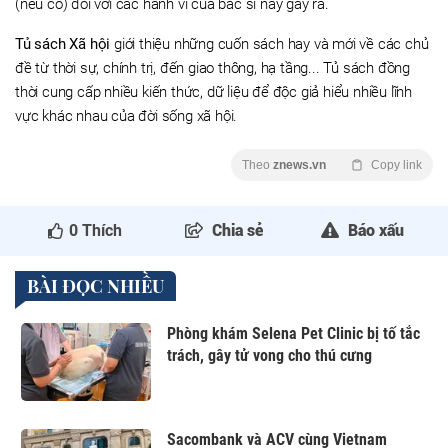
(nếu có) đối với các hành vi của bác sĩ này gây ra.
Tủ sách Xã hội
giới thiệu những cuốn sách hay và mới về các chủ
đề từ thời sự, chính trị, đến giao thông, hạ tầng... Tủ sách đồng
thời cung cấp nhiều kiến thức, dữ liệu để độc giả hiểu nhiều lĩnh
vực khác nhau của đời sống xã hội.
Theo
znews.vn
Copy link
0
Thích
Chia sẻ
Báo xấu
BÀI ĐỌC NHIỀU
Phòng khám Selena Pet Clinic bị tố tắc
trách, gây tử vong cho thú cưng
Sacombank và ACV cùng Vietnam