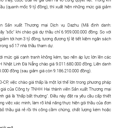
thầu (quanh mốc 9 tỷ đồng), thì xuất hiện những mức giá giảm
ên Sản xuất Thương mại Dịch vụ Dazhu (Mã định danh:
ây "sốc" khi chào giá dự thầu chỉ 6.959.000.000 đồng. So với
 giảm tới hơn 3 tỷ đồng, tương đương tỷ lệ tiết kiệm ngân sách
trong số 17 nhà thầu tham dự.
ới mức giá cạnh tranh không kém, tạo nên áp lực lớn lên các
HH Nhật Linh Đà Nẵng chào giá 9.011.680.000 đồng; Liên danh
0.000 đồng (sau giảm giá còn 9.186.210.000 đồng).
-CP, việc chào giá thấp là một lợi thế lớn trong phương pháp
ức giá của Công ty TNHH Hai thành viên Sản xuất Thương mại
 giá là "thấp bất thường". Điều này đặt ra yêu cầu cấp thiết
ong việc xác minh, làm rõ khả năng thực hiện gói thầu của đơn
 bỏ thầu giá rẻ rồi thi công cầm chừng, chất lượng kém hoặc
giải mã