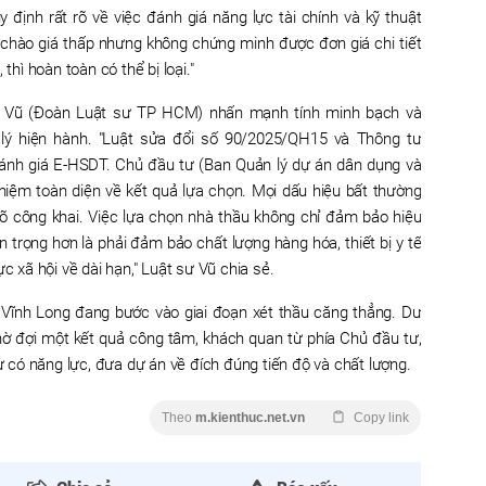
định rất rõ về việc đánh giá năng lực tài chính và kỹ thuật
 chào giá thấp nhưng không chứng minh được đơn giá chi tiết
thì hoàn toàn có thể bị loại."
 Vũ (Đoàn Luật sư TP HCM) nhấn mạnh tính minh bạch và
p lý hiện hành. "Luật sửa đổi số 90/2025/QH15 và Thông tư
đánh giá E-HSDT. Chủ đầu tư (Ban Quản lý dự án dân dụng và
nhiệm toàn diện về kết quả lựa chọn. Mọi dấu hiệu bất thường
rõ công khai. Việc lựa chọn nhà thầu không chỉ đảm bảo hiệu
n trọng hơn là phải đảm bảo chất lượng hàng hóa, thiết bị y tế
c xã hội về dài hạn," Luật sư Vũ chia sẻ.
h Vĩnh Long đang bước vào giai đoạn xét thầu căng thẳng. Dư
ờ đợi một kết quả công tâm, khách quan từ phía Chủ đầu tư,
có năng lực, đưa dự án về đích đúng tiến độ và chất lượng.
Theo
m.kienthuc.net.vn
Copy link