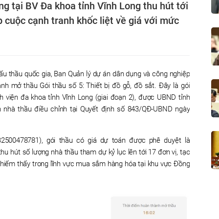
ồng tại BV Đa khoa tỉnh Vĩnh Long thu hút tới
p cuộc cạnh tranh khốc liệt về giá với mức
u thầu quốc gia, Ban Quản lý dự án dân dụng và công nghiệp
nh mở thầu Gói thầu số 5: Thiết bị đồ gỗ, đồ sắt. Đây là gói
h viện đa khoa tỉnh Vĩnh Long (giai đoạn 2), được UBND tỉnh
n nhà thầu điều chỉnh tại Quyết định số 843/QĐ-UBND ngày
500478781), gói thầu có giá dự toán được phê duyệt là
u hút số lượng nhà thầu tham dự kỷ lục lên tới 17 đơn vị, tạo
 hiếm thấy trong lĩnh vực mua sắm hàng hóa tại khu vực Đồng