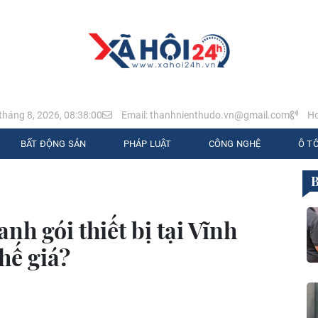
tháng 8, 2026, 08:38:01
Email: thanhnienthudo.vn@gmail.com
Ho
BẤT ĐỘNG SẢN
PHÁP LUẬT
CÔNG NGHỆ
Ô TÔ
anh gói thiết bị tại Vĩnh
hế giá?