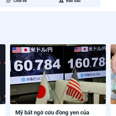
Chia sẻ
Báo xấu
Mỹ bất ngờ cứu đồng yen của