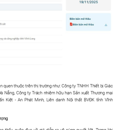
 quen thuộc trên thị trường như: Công ty TNHH Thiết bị Giáo
Đà Nẵng, Công ty Trách nhiệm hữu hạn Sản xuất Thương mại
n Kiệt - An Phát Minh, Liên danh Nội thất BVĐK tỉnh Vĩnh
lượng
o thấy, cuộc đua về giá diễn ra vô cùng quyết liệt. Trong khi