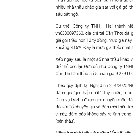
nhiều nhà thầu chào giá sát với giá gói 
sâu bất ngờ.
Cụ thể, Công ty TNHH Hai thành vi
vn6300097360, địa chỉ tại Cần Thơ) đã g
giá gói thầu hơn 10 tỷ đồng, mức giá này
khoảng 30,6%. Đây là mức giá thấp nhất 
Xếp ngay sau là một số nhà thầu khác v
đối thủ còn lại. Đơn cử như Công ty TN
Cần Thơ Gói thầu số 5 chào giá 9.279.00
Theo quy định tại Nghị định 214/2025/NĐ
đánh giá "giá thấp nhất". Tuy nhiên, m
Dịch vụ Dazhu được giới chuyên môn đánh
đối với Tổ chuyên gia và Bên mời thầu tr
vị này, đảm bảo không xảy ra tình trạng
"bán thầu".
Năng lực nhà thầu và những "ẩn số" cần 