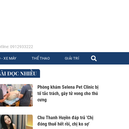
tline: 0912933222
 - XE MÁY
THỂ THAO
GIẢI TRÍ
BÀI ĐỌC NHIỀU
Phòng khám Selena Pet Clinic bị
tố tắc trách, gây tử vong cho thú
cưng
Chu Thanh Huyền đáp trả 'Chị
đóng thuế hết rồi, chị ko sợ'