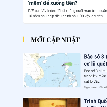
'mềm' để xuống tiền?
P/E của VN-Index đã lùi xuống dưới mức bình quân
10 năm sau nhịp điều chỉnh sâu. Dù vậy, chuyên...
MỚI CẬP NHẬT
Bão số 3 
cơ lũ quét
Bão số 3 đi ra
trong khi miền 
sạt lở đất.
5 giờ trước
Đời s
Trình Quố