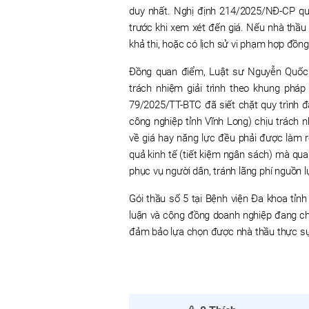
duy nhất. Nghị định 214/2025/NĐ-CP quy 
trước khi xem xét đến giá. Nếu nhà thầu
khả thi, hoặc có lịch sử vi phạm hợp đồng, 
Đồng quan điểm, Luật sư Nguyễn Quốc
trách nhiệm giải trình theo khung phá
79/2025/TT-BTC đã siết chặt quy trình 
công nghiệp tỉnh Vĩnh Long) chịu trách 
về giá hay năng lực đều phải được làm 
quả kinh tế (tiết kiệm ngân sách) mà qua
phục vụ người dân, tránh lãng phí nguồn lự
Gói thầu số 5 tại Bệnh viện Đa khoa tỉn
luận và cộng đồng doanh nghiệp đang ch
đảm bảo lựa chọn được nhà thầu thực sự 