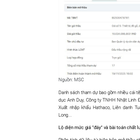
Nguồn: MSC
Danh sách tham dự bao gồm nhiều cái tên
dục Anh Duy, Công ty TNHH Nhật Linh 
Xuất nhập khẩu Hathaco, Liên danh Tuấ
Long...
Lộ diện mức giá "đáy" và bài toán chất 
Phân tích dữ liệu từ biên bản mở thầu ch