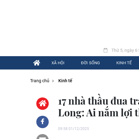
Thứ 5, ngày 6 
XÃ HỘI
ĐỜI SỐNG
KINH TẾ
Trang chủ
Kinh tế
17 nhà thầu đua tr
Long: Ai nắm lợi t
09:58 01/12/2025