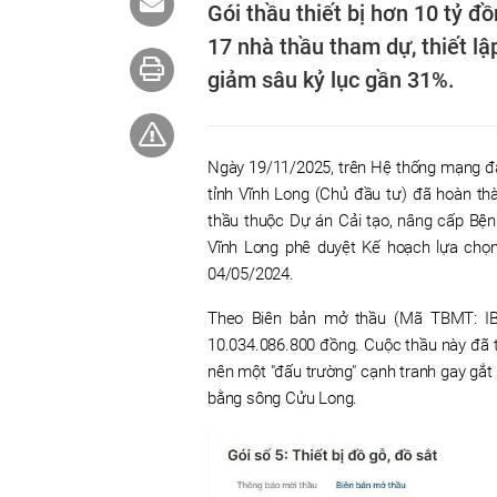
Gói thầu thiết bị hơn 10 tỷ đ
17 nhà thầu tham dự, thiết lậ
giảm sâu kỷ lục gần 31%.
Ngày 19/11/2025, trên Hệ thống mạng đấ
tỉnh Vĩnh Long (Chủ đầu tư) đã hoàn thà
thầu thuộc Dự án Cải tạo, nâng cấp Bện
Vĩnh Long phê duyệt Kế hoạch lựa chọ
04/05/2024.
Theo Biên bản mở thầu (Mã TBMT: IB2
10.034.086.800 đồng. Cuộc thầu này đã th
nên một "đấu trường" cạnh tranh gay gắt
bằng sông Cửu Long.