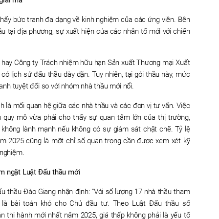
 thấy bức tranh đa dạng về kinh nghiệm của các ứng viên. Bên
u tại địa phương, sự xuất hiện của các nhân tố mới với chiến
 hay Công ty Trách nhiệm hữu hạn Sản xuất Thương mại Xuất
ó lịch sử đấu thầu dày dặn. Tuy nhiên, tại gói thầu này, mức
tranh tuyệt đối so với nhóm nhà thầu mới nổi.
h là mối quan hệ giữa các nhà thầu và các đơn vị tư vấn. Việc
 quy mô vừa phải cho thấy sự quan tâm lớn của thị trường,
 không lành mạnh nếu không có sự giám sát chặt chẽ. Tỷ lệ
năm 2025 cũng là một chỉ số quan trọng cần được xem xét kỹ
 nghiệm.
êm ngặt Luật Đấu thầu mới
đấu thầu Đào Giang nhận định: "Với số lượng 17 nhà thầu tham
y là bài toán khó cho Chủ đầu tư. Theo Luật Đấu thầu số
thi hành mới nhất năm 2025, giá thấp không phải là yếu tố