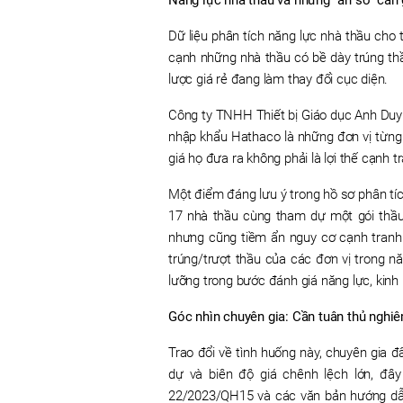
Dữ liệu phân tích năng lực nhà thầu cho
cạnh những nhà thầu có bề dày trúng thầ
lược giá rẻ đang làm thay đổi cục diện.
Công ty TNHH Thiết bị Giáo dục Anh Duy
nhập khẩu Hathaco là những đơn vị từng c
giá họ đưa ra không phải là lợi thế cạnh 
Một điểm đáng lưu ý trong hồ sơ phân tíc
17 nhà thầu cùng tham dự một gói thầu
nhưng cũng tiềm ẩn nguy cơ cạnh tranh
trúng/trượt thầu của các đơn vị trong 
lưỡng trong bước đánh giá năng lực, kinh
Góc nhìn chuyên gia: Cần tuân thủ nghi
Trao đổi về tình huống này, chuyên gia 
dự và biên độ giá chênh lệch lớn, đâ
22/2023/QH15 và các văn bản hướng dẫn 