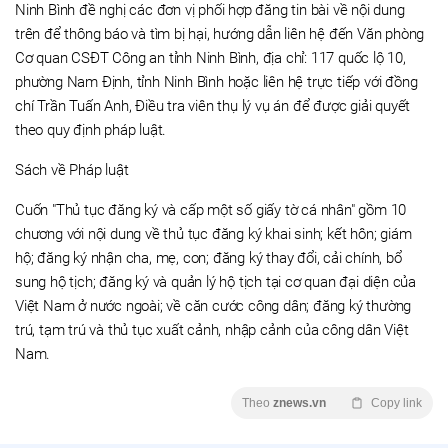
Ninh Bình đề nghị các đơn vị phối hợp đăng tin bài về nội dung
trên để thông báo và tìm bị hại, hướng dẫn liên hệ đến Văn phòng
Cơ quan CSĐT Công an tỉnh Ninh Bình, địa chỉ: 117 quốc lộ 10,
phường Nam Định, tỉnh Ninh Bình hoặc liên hệ trực tiếp với đồng
chí Trần Tuấn Anh, Điều tra viên thụ lý vụ án để được giải quyết
theo quy định pháp luật.
Sách về Pháp luật
Cuốn "Thủ tục đăng ký và cấp một số giấy tờ cá nhân" gồm 10
chương với nội dung về thủ tục đăng ký khai sinh; kết hôn; giám
hộ; đăng ký nhận cha, mẹ, con; đăng ký thay đổi, cải chính, bổ
sung hộ tịch; đăng ký và quản lý hộ tịch tại cơ quan đại diện của
Việt Nam ở nước ngoài; về căn cước công dân; đăng ký thường
trú, tạm trú và thủ tục xuất cảnh, nhập cảnh của công dân Việt
Nam.
Theo
znews.vn
Copy link