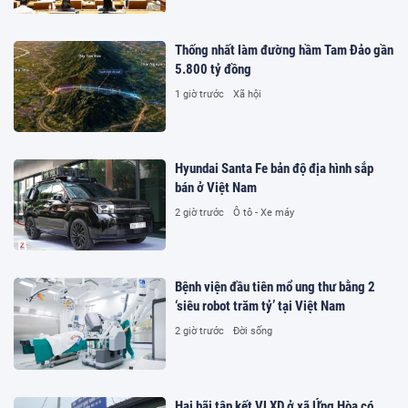
Thống nhất làm đường hầm Tam Đảo gần
5.800 tỷ đồng
1 giờ trước
Xã hội
Hyundai Santa Fe bản độ địa hình sắp
bán ở Việt Nam
2 giờ trước
Ô tô - Xe máy
Bệnh viện đầu tiên mổ ung thư bằng 2
‘siêu robot trăm tỷ’ tại Việt Nam
2 giờ trước
Đời sống
Hai bãi tập kết VLXD ở xã Ứng Hòa có