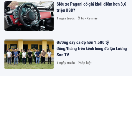
Siêu xe Pagani có giá khởi điểm hơn 3,6
triệu USD?
1 ngày trước
Ô tô - Xe máy
Đường dây cá độ hơn 1.500 tỷ
đồng/tháng trên kênh bóng đá lậu Lương
Sơn TV
1 ngày trước
Pháp luật
MU chốt kế hoạch chuyển nhượng
1 ngày trước
Thể thao
Biển Đông đón bão số 3 Kujira, Việt Nam
ảnh hưởng thế nào?