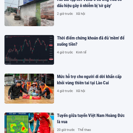
dấu hiệu gây ô nhiễm bị 'sờ gáy'
2 giờ trước
Xã hội
Thời điểm chứng khoán đã đủ 'mềm' để
xuống tiền?
4 giờ trước
Kinh tế
Mức hỗ trợ cho người di dời khẩn cấp
khỏi vùng thiên tai tại Lào Cai
4 giờ trước
Xã hội
Tuyến giữa tuyển Việt Nam Hoàng Đức
là vua
20 giờ trước
Thể thao