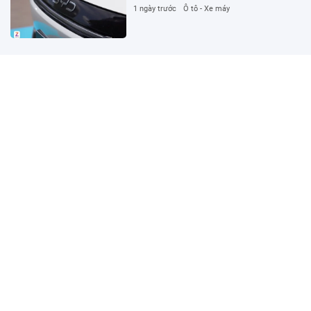
1 ngày trước
Ô tô - Xe máy
Hàng công mới đáng sợ của Real Madrid
1 ngày trước
Thể thao
Bốn ngân hàng MSB, OCB, VPBank và
Sacombank bị 'qua mặt' bằng giấy tờ giả
1 ngày trước
Pháp luật
Sacombank và ACV cùng Vietnam
Airlines, FPT đều cắt giảm hàng nghìn
nhân sự
1 ngày trước
Kinh tế