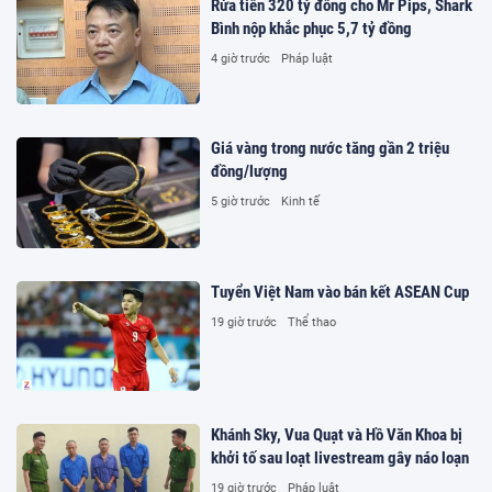
Rửa tiền 320 tỷ đồng cho Mr Pips, Shark
Bình nộp khắc phục 5,7 tỷ đồng
4 giờ trước
Pháp luật
Giá vàng trong nước tăng gần 2 triệu
đồng/lượng
5 giờ trước
Kinh tế
Tuyển Việt Nam vào bán kết ASEAN Cup
19 giờ trước
Thể thao
Khánh Sky, Vua Quạt và Hồ Văn Khoa bị
khởi tố sau loạt livestream gây náo loạn
19 giờ trước
Pháp luật