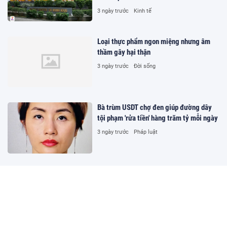
3 ngày trước
Kinh tế
Loại thực phẩm ngon miệng nhưng âm
thầm gây hại thận
3 ngày trước
Đời sống
Bà trùm USDT chợ đen giúp đường dây
tội phạm 'rửa tiền' hàng trăm tỷ mỗi ngày
3 ngày trước
Pháp luật
Bão số 3 ra khỏi Biển Đông, 8 tỉnh miền
Bắc nguy cơ lũ quét, sạt lở
10:14 06/08/2026
Đời sống