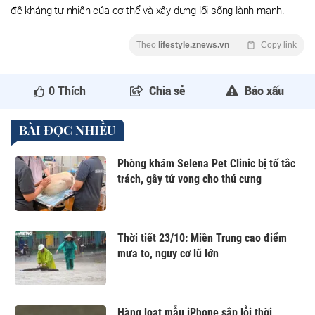
đề kháng tự nhiên của cơ thể và xây dựng lối sống lành mạnh.
Theo
lifestyle.znews.vn
Copy link
0
Thích
Chia sẻ
Báo xấu
BÀI ĐỌC NHIỀU
Phòng khám Selena Pet Clinic bị tố tắc
trách, gây tử vong cho thú cưng
Thời tiết 23/10: Miền Trung cao điểm
mưa to, nguy cơ lũ lớn
Hàng loạt mẫu iPhone sắp lỗi thời