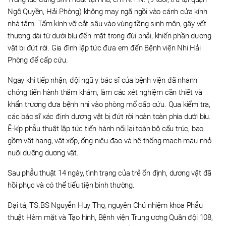
Ngô Quyền, Hải Phòng) không may ngã ngồi vào cánh cửa kính
nhà tắm. Tấm kính vỡ cắt sâu vào vùng tầng sinh môn, gây vết
thương dài từ dưới bìu đến mặt trong đùi phải, khiến phần dương
vật bị đứt rời. Gia đình lập tức đưa em đến Bệnh viện Nhi Hải
Phòng để cấp cứu.
Ngay khi tiếp nhận, đội ngũ y bác sĩ của bệnh viện đã nhanh
chóng tiến hành thăm khám, làm các xét nghiệm cần thiết và
khẩn trương đưa bệnh nhi vào phòng mổ cấp cứu. Qua kiểm tra,
các bác sĩ xác định dương vật bị đứt rời hoàn toàn phía dưới bìu.
Ê-kíp phẫu thuật lập tức tiến hành nối lại toàn bộ cấu trúc, bao
gồm vật hang, vật xốp, ống niệu đạo và hệ thống mạch máu nhỏ
nuôi dưỡng dương vật.
Sau phẫu thuật 14 ngày, tình trạng của trẻ ổn định, dương vật đã
hồi phục và có thể tiểu tiện bình thường.
Đại tá, TS.BS Nguyễn Huy Thọ, nguyên Chủ nhiệm khoa Phẫu
thuật Hàm mặt và Tạo hình, Bệnh viện Trung ương Quân đội 108,