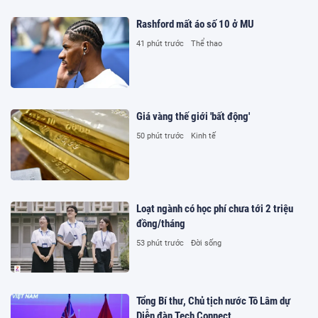
Rashford mất áo số 10 ở MU
41 phút trước
Thể thao
Giá vàng thế giới 'bất động'
50 phút trước
Kinh tế
Loạt ngành có học phí chưa tới 2 triệu
đồng/tháng
53 phút trước
Đời sống
Tổng Bí thư, Chủ tịch nước Tô Lâm dự
Diễn đàn Tech Connect