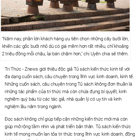
"Năm nay, phần lớn khách hàng ưu tiên chọn những cây bưởi lớn,
khiến các gốc bưởi nhỏ dù có giá mềm hơn rất nhiều, chỉ khoảng
2 triệu đồng mỗi chậu, lại bán chậm hơn," chị Uyên chia sẻ thêm.
Tri Thức - Znews giới thiệu độc giả Tủ sách kiến thức kinh tế với
đa dạng cuốn sách, câu chuyện trong lĩnh vực kinh doanh, kinh tế.
Những cuốn sách, câu chuyện trong Tủ sách không đơn thuần là
những tác phẩm của tri thức mà còn chứa đựng bí quyết, kinh
nghiệm quý báu từ các tác giả, nhà quản lý có uy tín và kinh
nghiệm lâu năm trong ngành.
Đọc sách không chỉ giúp tiếp cận những kiến thức mới mà còn
giúp mở rộng tầm nhìn và phát triển bản thân. Tủ sách kiến thức
kinh tế mong muốn lan tỏa tri thức trong lĩnh vực kinh doanh, đồng