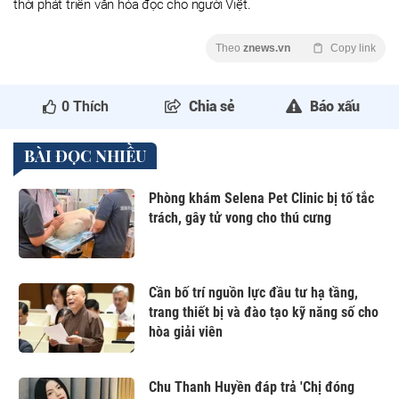
thời phát triển văn hóa đọc cho người Việt.
Theo
znews.vn
Copy link
0
Thích
Chia sẻ
Báo xấu
BÀI ĐỌC NHIỀU
Phòng khám Selena Pet Clinic bị tố tắc
trách, gây tử vong cho thú cưng
Cần bố trí nguồn lực đầu tư hạ tầng,
trang thiết bị và đào tạo kỹ năng số cho
hòa giải viên
Chu Thanh Huyền đáp trả 'Chị đóng