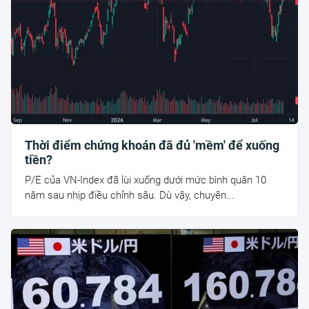
Thời điểm chứng khoán đã đủ 'mềm' để xuống
tiền?
P/E của VN-Index đã lùi xuống dưới mức bình quân 10
năm sau nhịp điều chỉnh sâu. Dù vậy, chuyên...