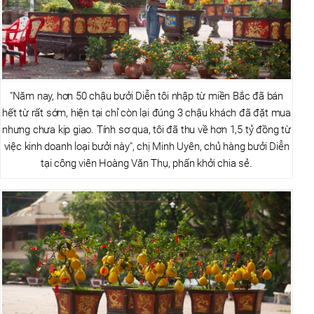
"Năm nay, hơn 50 chậu bưởi Diễn tôi nhập từ miền Bắc đã bán
hết từ rất sớm, hiện tại chỉ còn lại đúng 3 chậu khách đã đặt mua
nhưng chưa kịp giao. Tính sơ qua, tôi đã thu về hơn 1,5 tỷ đồng từ
việc kinh doanh loại bưởi này", chị Minh Uyên, chủ hàng bưởi Diễn
tại công viên Hoàng Văn Thụ, phấn khởi chia sẻ.