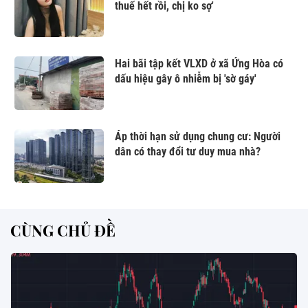
thuế hết rồi, chị ko sợ'
Hai bãi tập kết VLXD ở xã Ứng Hòa có
dấu hiệu gây ô nhiễm bị 'sờ gáy'
Áp thời hạn sử dụng chung cư: Người
dân có thay đổi tư duy mua nhà?
CÙNG CHỦ ĐỀ