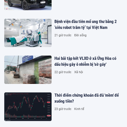
Bệnh viện đầu tiên mổ ung thư bằng 2
‘siêu robot trăm tỷ’ tại Việt Nam
21 giờ trước
Đời sống
Hai bãi tập kết VLXD ở xã Ứng Hòa có
dấu hiệu gây ô nhiễm bị 'sờ gáy'
22 giờ trước
Xã hội
Thời điểm chứng khoán đã đủ 'mềm' để
xuống tiền?
23 giờ trước
Kinh tế