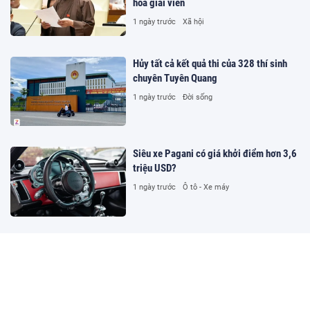
hòa giải viên
1 ngày trước
Xã hội
Hủy tất cả kết quả thi của 328 thí sinh
chuyên Tuyên Quang
1 ngày trước
Đời sống
Siêu xe Pagani có giá khởi điểm hơn 3,6
triệu USD?
1 ngày trước
Ô tô - Xe máy
Đường dây cá độ hơn 1.500 tỷ
đồng/tháng trên kênh bóng đá lậu Lương
Sơn TV
1 ngày trước
Pháp luật