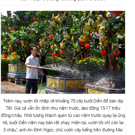
"Năm nay, vườn tôi nhập về khoảng 70 cây bưởi Diễn để bán dịp
Tết. Giá cả vẫn ổn định như năm trước, dao động 15-17 triệu
đồng/chậu. Nhờ lượng khách quen từ các năm trước quay lại ủng
hộ, bưởi Diễn năm nay bán rất chạy. Hiện tại, vườn tôi chỉ còn lại
3 chậu", anh An Đình Ngọc, chủ vườn cây kiểng trên đường Mai