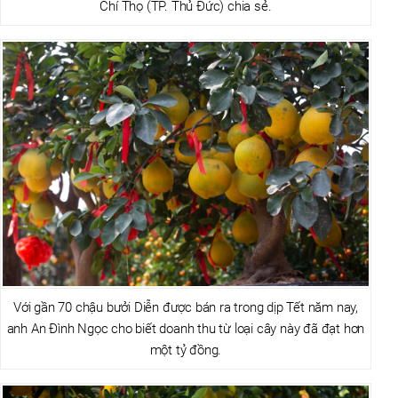
Chí Thọ (TP. Thủ Đức) chia sẻ.
Với gần 70 chậu bưởi Diễn được bán ra trong dịp Tết năm nay,
anh An Đình Ngọc cho biết doanh thu từ loại cây này đã đạt hơn
một tỷ đồng.