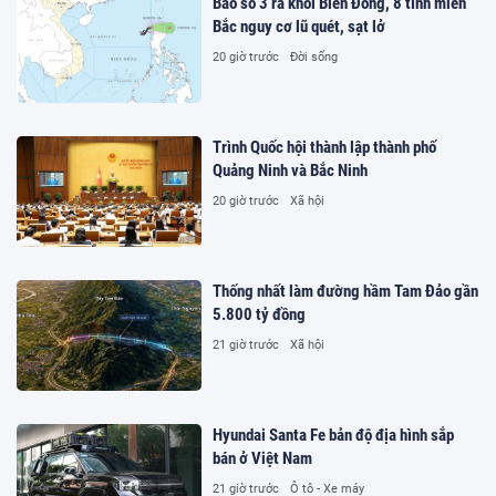
Bão số 3 ra khỏi Biển Đông, 8 tỉnh miền
Bắc nguy cơ lũ quét, sạt lở
20 giờ trước
Đời sống
Trình Quốc hội thành lập thành phố
Quảng Ninh và Bắc Ninh
20 giờ trước
Xã hội
Thống nhất làm đường hầm Tam Đảo gần
5.800 tỷ đồng
21 giờ trước
Xã hội
Hyundai Santa Fe bản độ địa hình sắp
bán ở Việt Nam
21 giờ trước
Ô tô - Xe máy