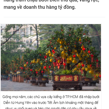
mang về doanh thu hàng tỷ đồng.
Giống mọi năm, các chủ vựa cây kiểng ở TP.HCM đã nhập bưởi
Diễn từ Hưng Yên vào trước Tết Âm lịch khoảng một tháng để
phục vụ mối quen và bán cho người dân có nhu cầu mua về