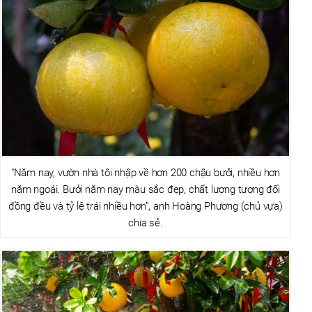
"Năm nay, vườn nhà tôi nhập về hơn 200 chậu bưởi, nhiều hơn
năm ngoái. Bưởi năm nay màu sắc đẹp, chất lượng tương đối
đồng đều và tỷ lệ trái nhiều hơn”, anh Hoàng Phương (chủ vựa)
chia sẻ.