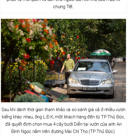
chưng Tết.
Sau khi dành thời gian tham khảo và so sánh giá cả ở nhiều vườn
kiểng khác nhau, ông L.Đ.K, một khách hàng đến từ TP Thủ Đức,
đã quyết định chọn mua 4 cây bưởi Diễn tại vườn của anh An
Đình Ngọc nằm trên đường Mai Chí Thọ (TP Thủ Đức).