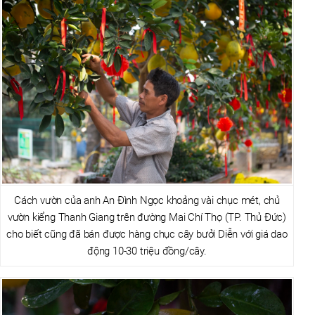
Cách vườn của anh An Đình Ngọc khoảng vài chục mét, chủ
vườn kiểng Thanh Giang trên đường Mai Chí Thọ (TP. Thủ Đức)
cho biết cũng đã bán được hàng chục cây bưởi Diễn với giá dao
động 10-30 triệu đồng/cây.