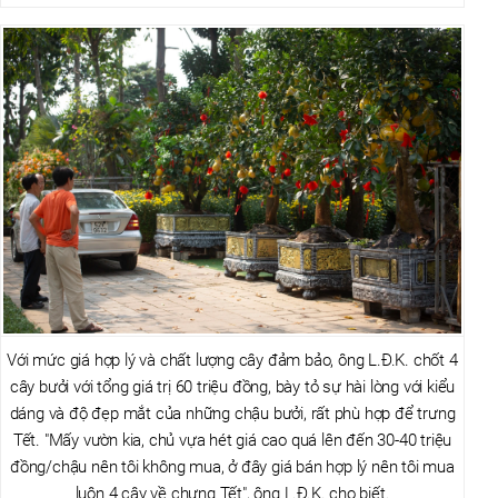
Với mức giá hợp lý và chất lượng cây đảm bảo, ông L.Đ.K. chốt 4
cây bưởi với tổng giá trị 60 triệu đồng, bày tỏ sự hài lòng với kiểu
dáng và độ đẹp mắt của những chậu bưởi, rất phù hợp để trưng
Tết. "Mấy vườn kia, chủ vựa hét giá cao quá lên đến 30-40 triệu
đồng/chậu nên tôi không mua, ở đây giá bán hợp lý nên tôi mua
luôn 4 cây về chưng Tết", ông L.Đ.K. cho biết.