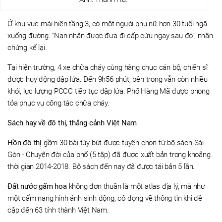
Ở khu vực mái hiên tầng 3, có một người phụ nữ hơn 30 tuổi ngã
xuống đường. "Nạn nhân được đưa đi cấp cứu ngay sau đó", nhân
chứng kể lại.
Tại hiện trường, 4 xe chữa cháy cùng hàng chục cán bộ, chiến sĩ
được huy động dập lửa. Đến 9h56 phút, bên trong vẫn còn nhiều
khói, lực lượng PCCC tiếp tục dập lửa. Phố Hàng Mã được phong
tỏa phục vụ công tác chữa cháy.
Sách hay về đô thị, thắng cảnh Việt Nam
Hồn đô thị
gồm 30 bài tùy bút được tuyển chọn từ bộ sách Sài
Gòn - Chuyện đời của phố (5 tập) đã được xuất bản trong khoảng
thời gian 2014-2018. Bộ sách đến nay đã được tái bản 5 lần.
Đất nước gấm hoa
không đơn thuần là một atlas địa lý, mà như
một cẩm nang hình ảnh sinh động, cô đọng về thông tin khi đề
cập đến 63 tỉnh thành Việt Nam.