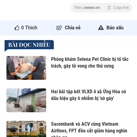
Theo
znews.vn
Copy link
0
Thích
Chia sẻ
Báo xấu
BÀI ĐỌC NHIỀU
Phòng khám Selena Pet Clinic bị tố tắc
trách, gây tử vong cho thú cưng
Hai bãi tập kết VLXD ở xã Ứng Hòa có
dấu hiệu gây ô nhiễm bị 'sờ gáy'
Sacombank và ACV cùng Vietnam
Airlines, FPT đều cắt giảm hàng nghìn