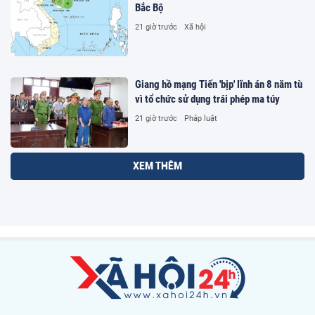
Bắc Bộ
21 giờ trước
Xã hội
Giang hồ mạng Tiến 'bịp' lĩnh án 8 năm tù
vì tổ chức sử dụng trái phép ma túy
21 giờ trước
Pháp luật
Từ ngày 13/8, TP.HCM cấm ôtô một
chiều trên đường Cách Mạng Tháng Tám
21 giờ trước
Xã hội
Luật Phát triển đô thị cần có khả năng
thích ứng với sự phát triển lâu dài của
đất nước