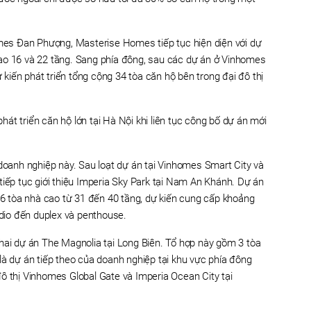
omes Đan Phượng, Masterise Homes tiếp tục hiện diện với dự
ao 16 và 22 tầng. Sang phía đông, sau các dự án ở Vinhomes
iến phát triển tổng cộng 34 tòa căn hộ bên trong đại đô thị
át triển căn hộ lớn tại Hà Nội khi liên tục công bố dự án mới
 doanh nghiệp này. Sau loạt dự án tại Vinhomes Smart City và
tiếp tục giới thiệu Imperia Sky Park tại Nam An Khánh. Dự án
i 6 tòa nhà cao từ 31 đến 40 tầng, dự kiến cung cấp khoảng
udio đến duplex và penthouse.
hai dự án The Magnolia tại Long Biên. Tổ hợp này gồm 3 tòa
là dự án tiếp theo của doanh nghiệp tại khu vực phía đông
ô thị Vinhomes Global Gate và Imperia Ocean City tại