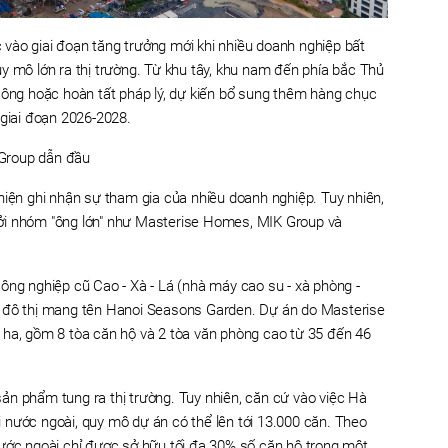
vào giai đoạn tăng trưởng mới khi nhiều doanh nghiệp bất
y mô lớn ra thị trường. Từ khu tây, khu nam đến phía bắc Thủ
công hoặc hoàn tất pháp lý, dự kiến bổ sung thêm hàng chục
 giai đoạn 2026-2028.
Group dẫn đầu
hiện ghi nhận sự tham gia của nhiều doanh nghiệp. Tuy nhiên,
ởi nhóm "ông lớn" như Masterise Homes, MIK Group và
ông nghiệp cũ Cao - Xà - Lá (nhà máy cao su - xà phòng -
p đô thị mang tên Hanoi Seasons Garden. Dự án do Masterise
 ha, gồm 8 tòa căn hộ và 2 tòa văn phòng cao từ 35 đến 46
ản phẩm tung ra thị trường. Tuy nhiên, căn cứ vào việc Hà
 nước ngoài, quy mô dự án có thể lên tới 13.000 căn. Theo
nước ngoài chỉ được sở hữu tối đa 30% số căn hộ trong một