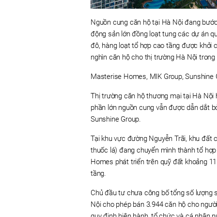
Nguồn cung căn hộ tại Hà Nội đang bước 
động sản lớn đồng loạt tung các dự án qu
đô, hàng loạt tổ hợp cao tầng được khởi 
nghìn căn hộ cho thị trường Hà Nội trong
Masterise Homes, MIK Group, Sunshine 
Thị trường căn hộ thương mại tại Hà Nội 
phần lớn nguồn cung vẫn được dẫn dắt b
Sunshine Group.
Tại khu vực đường Nguyễn Trãi, khu đất c
thuốc lá) đang chuyển mình thành tổ hợ
Homes phát triển trên quỹ đất khoảng 11
tầng.
Chủ đầu tư chưa công bố tổng số lượng s
Nội cho phép bán 3.944 căn hộ cho người
quy định hiện hành, tổ chức và cá nhân 