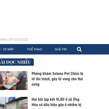
tline: 0912933222
 - XE MÁY
THỂ THAO
GIẢI TRÍ
BÀI ĐỌC NHIỀU
Phòng khám Selena Pet Clinic bị
tố tắc trách, gây tử vong cho thú
cưng
Hai bãi tập kết VLXD ở xã Ứng
Hòa có dấu hiệu gây ô nhiễm bị