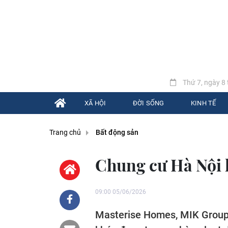
Thứ 7, ngày 8 
XÃ HỘI
ĐỜI SỐNG
KINH TẾ
Trang chủ
Bất động sản
Chung cư Hà Nội
09:00 05/06/2026
Masterise Homes, MIK Group