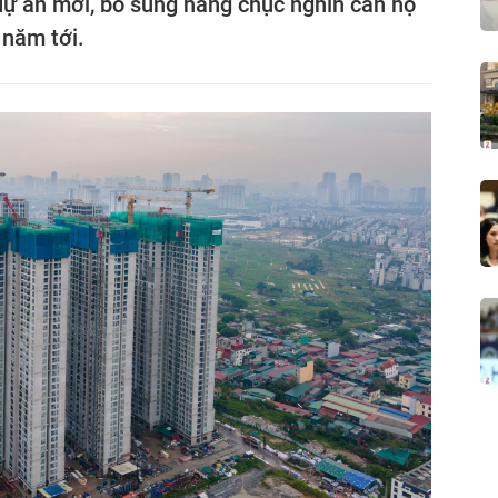
dự án mới, bổ sung hàng chục nghìn căn hộ
 năm tới.