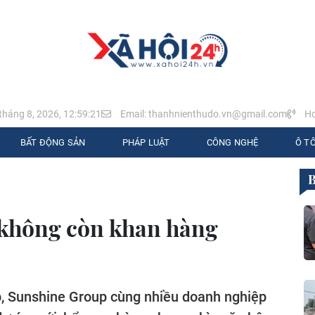
tháng 8, 2026, 12:59:22
Email: thanhnienthudo.vn@gmail.com
Ho
BẤT ĐỘNG SẢN
PHÁP LUẬT
CÔNG NGHỆ
Ô TÔ
 không còn khan hàng
, Sunshine Group cùng nhiều doanh nghiệp