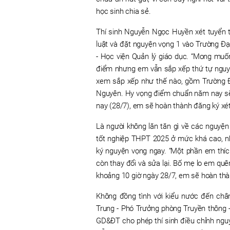
học sinh chia sẻ.
Thí sinh Nguyễn Ngọc Huyền xét tuyển t
luật và đặt nguyện vọng 1 vào Trường Đ
- Học viện Quản lý giáo dục. “Mong mu
điểm nhưng em vẫn sắp xếp thứ tự nguyệ
xem sắp xếp như thế nào, gồm Trường 
Nguyên. Hy vọng điểm chuẩn năm nay sẽ 
nay (28/7), em sẽ hoàn thành đăng ký xét
Là người không lăn tăn gì về các nguyện
tốt nghiệp THPT 2025 ở mức khá cao, 
ký nguyện vọng ngay. “Một phần em thí
còn thay đổi và sửa lại. Bố mẹ lo em qu
khoảng 10 giờ ngày 28/7, em sẽ hoàn thà
Không đồng tình với kiểu nước đến châ
Trung - Phó Trưởng phòng Truyền thông 
GD&ĐT cho phép thí sinh điều chỉnh nguy