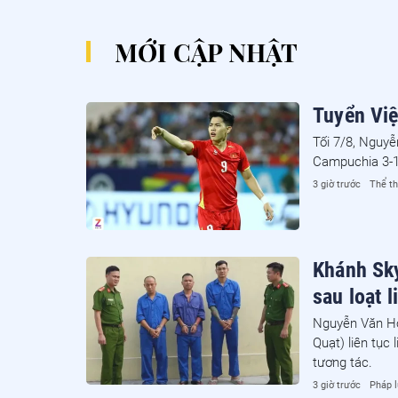
MỚI CẬP NHẬT
Tuyển Vi
Tối 7/8, Nguyễ
Campuchia 3-1 
3 giờ trước
Thể t
Khánh Sky
sau loạt 
Nguyễn Văn Hợ
Quạt) liên tục
tương tác.
3 giờ trước
Pháp l