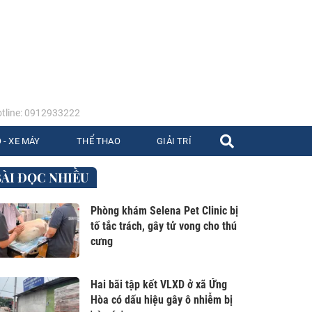
tline: 0912933222
 - XE MÁY
THỂ THAO
GIẢI TRÍ
BÀI ĐỌC NHIỀU
Phòng khám Selena Pet Clinic bị
tố tắc trách, gây tử vong cho thú
cưng
Hai bãi tập kết VLXD ở xã Ứng
Hòa có dấu hiệu gây ô nhiễm bị