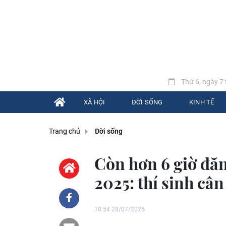
Thứ 6, ngày 7 
XÃ HỘI
ĐỜI SỐNG
KINH TẾ
Trang chủ
Đời sống
Còn hơn 6 giờ đă
2025: thí sinh cân
10:54 28/07/2025