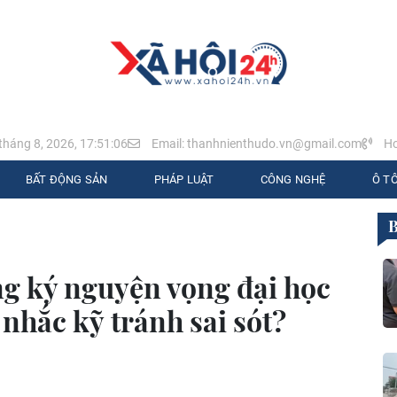
tháng 8, 2026, 17:51:07
Email: thanhnienthudo.vn@gmail.com
Ho
BẤT ĐỘNG SẢN
PHÁP LUẬT
CÔNG NGHỆ
Ô TÔ
ng ký nguyện vọng đại học
 nhắc kỹ tránh sai sót?