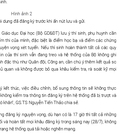
inh.
ội dung đã đăng ký trước khi ấn nút lưu và gửi.
Giáo dục Đại học (Bộ GD&ĐT) lưu ý thí sinh, phụ huynh cần
điểm thi của mình, đặc biệt là điểm học bạ và điểm các chứng
guyện vọng xét tuyển. Nếu thí sinh hoàn thành tất cả các quy
tin của thí sinh vẫn đang treo và hệ thống của Bộ không ghi
ành đặc thù như Quân đội, Công an, cần chú ý thêm kết quả sơ
chủ quan và không được bỏ qua khâu kiểm tra, rà soát kỹ mọi
ý kết thúc, việc điều chỉnh, bổ sung thông tin sẽ không thực
không kiểm tra thông tin đăng ký trên hệ thống đã bị trượt và
khó khăn”, GS.TS Nguyễn Tiến Thảo chia sẻ.
ng đăng ký nguyện vọng, dù hạn có là 17 giờ thì tất cả những
uối và hoàn tất mọi khâu đăng kỳ trong sáng nay (28/7); không
trạng hệ thống quá tải hoặc nghẽn mạng.