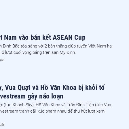
ệt Nam vào bán kết ASEAN Cup
n Đình Bắc tỏa sáng với 2 bàn thắng giúp tuyển Việt Nam hạ
ở lượt cuối vòng bảng trên sân Mỹ Đình.
hao
, Vua Quạt và Hồ Văn Khoa bị khởi tố
livestream gây náo loạn
i (tức Khánh Sky), Hồ Văn Khoa và Trần Đình Tiệp (tức Vua
 livestream tranh cãi, xúc phạm nhau để thu hút lượt xem,
uật