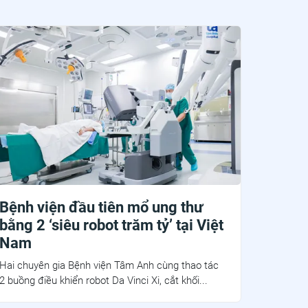
Bệnh viện đầu tiên mổ ung thư
bằng 2 ‘siêu robot trăm tỷ’ tại Việt
Nam
Hai chuyên gia Bệnh viện Tâm Anh cùng thao tác
2 buồng điều khiển robot Da Vinci Xi, cắt khối...