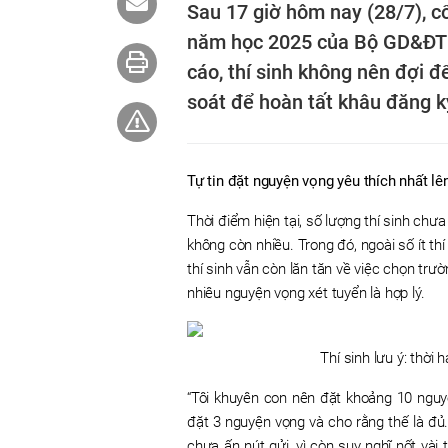
Sau 17 giờ hôm nay (28/7), c
năm học 2025 của Bộ GD&ĐT s
cáo, thí sinh không nên đợi đ
soát để hoàn tất khâu đăng k
Tự tin đặt nguyện vọng yêu thích nhất lê
Thời điểm hiện tại, số lượng thí sinh ch
không còn nhiều. Trong đó, ngoài số ít th
thí sinh vẫn còn lăn tăn về việc chọn tr
nhiêu nguyện vọng xét tuyển là hợp lý.
Thí sinh lưu ý: thời 
“Tôi khuyên con nên đặt khoảng 10 nguy
đặt 3 nguyện vọng và cho rằng thế là đủ.
chưa ấn nút gửi, vì còn suy nghĩ nốt vài