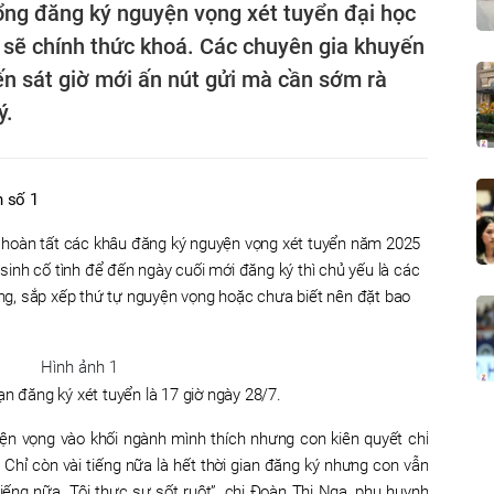
ổng đăng ký nguyện vọng xét tuyển đại học
ẽ chính thức khoá. Các chuyên gia khuyến
ến sát giờ mới ấn nút gửi mà cần sớm rà
ý.
n số 1
ưa hoàn tất các khâu đăng ký nguyện vọng xét tuyển năm 2025
í sinh cố tình để đến ngày cuối mới đăng ký thì chủ yếu là các
ường, sắp xếp thứ tự nguyện vọng hoặc chưa biết nên đặt bao
hạn đăng ký xét tuyển là 17 giờ ngày 28/7.
ện vọng vào khối ngành mình thích nhưng con kiên quyết chỉ
 Chỉ còn vài tiếng nữa là hết thời gian đăng ký nhưng con vẫn
 tiếng nữa. Tôi thực sự sốt ruột”, chị Đoàn Thị Nga, phụ huynh