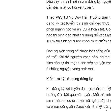
Dẫu vậy, thí sinh nên sớm đăng ký nguyện
dẫn đến mất cơ hội xét tuyển”.
Theo PGS.TS Vũ Duy Hải, Trưởng Ban tu
đăng ký xét tuyển, thí sinh chỉ việc thự
chọn ngành học và ấn lưu là hoàn tất. Cò
nào thí sinh cao nhất thì dùng để xét tu
100% thí sinh sẽ được chọn mức điểm ca
Các nguyện vọng sẽ được hệ thống của
có thể. Khi đỗ nguyện vọng nào, những n
sinh cần tự tin, mạnh dạn xếp nguyện vọng
ở những nguyện vọng phía sau.
Kiểm tra kỹ nội dung đăng ký
Khi đăng ký xét tuyển đại học, kiểm tra k
hưởng đến kết quả xét tuyển. Mỗi thí si
sinh, mã số học sinh, và mã ngành đã chọn
và email cũng cần được kiểm tra kỹ lưỡng 