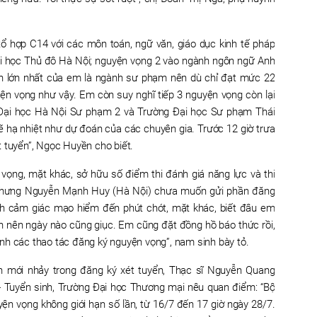
ổ hợp C14 với các môn toán, ngữ văn, giáo dục kinh tế pháp
ại học Thủ đô Hà Nội; nguyện vọng 2 vào ngành ngôn ngữ Anh
ốn lớn nhất của em là ngành sư phạm nên dù chỉ đạt mức 22
n vọng như vậy. Em còn suy nghĩ tiếp 3 nguyện vọng còn lại
Đại học Hà Nội Sư phạm 2 và Trường Đại học Sư phạm Thái
hạ nhiệt như dự đoán của các chuyên gia. Trước 12 giờ trưa
 tuyển”, Ngọc Huyền cho biết.
 vọng, mặt khác, sở hữu số điểm thi đánh giá năng lực và thi
nhưng Nguyễn Mạnh Huy (Hà Nội) chưa muốn gửi phần đăng
ch cảm giác mạo hiểm đến phút chót, mặt khác, biết đâu em
ên nên ngày nào cũng giục. Em cũng đặt đồng hồ báo thức rồi,
nh các thao tác đăng ký nguyện vọng”, nam sinh bày tỏ.
n mới nhảy trong đăng ký xét tuyển, Thạc sĩ Nguyễn Quang
- Tuyển sinh, Trường Đại học Thương mại nêu quan điểm: “Bộ
ện vọng không giới hạn số lần, từ 16/7 đến 17 giờ ngày 28/7.