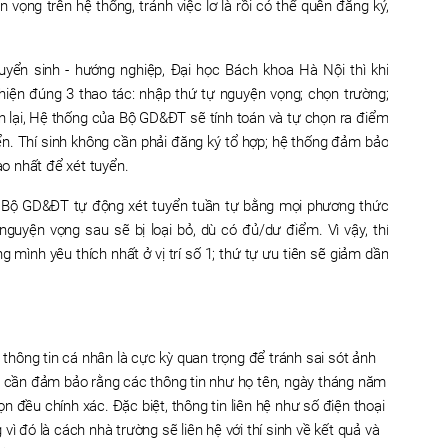
 vọng trên hệ thống, tránh việc lơ là rồi có thể quên đăng ký,
yển sinh - hướng nghiệp, Đại học Bách khoa Hà Nội thì khi
c hiện đúng 3 thao tác: nhập thứ tự nguyện vọng; chọn trường;
n lại, Hệ thống của Bộ GD&ĐT sẽ tính toán và tự chọn ra điểm
yển. Thí sinh không cần phải đăng ký tổ hợp; hệ thống đảm bảo
o nhất để xét tuyển.
 Bộ GD&ĐT tự động xét tuyển tuần tự bằng mọi phương thức
guyện vọng sau sẽ bị loại bỏ, dù có đủ/dư điểm. Vì vậy, thí
 mình yêu thích nhất ở vị trí số 1; thứ tự ưu tiên sẽ giảm dần
ỹ thông tin cá nhân là cực kỳ quan trọng để tránh sai sót ảnh
nh cần đảm bảo rằng các thông tin như họ tên, ngày tháng năm
 đều chính xác. Đặc biệt, thông tin liên hệ như số điện thoại
vì đó là cách nhà trường sẽ liên hệ với thí sinh về kết quả và