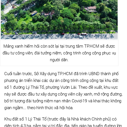
Mảng xanh hiếm hỏi còn sót lại tại trung tâm TP.HCM sẽ được
đầu tư công viên, đài tưởng niệm, công trình công cộng phục vụ
người dân.
Cuối tuần trước, Sở Xây dựng TP.HCM đã trình UBND thành phố
phương án triển khai các dự án công trình công cộng tại khu đất
số 1 đường Lý Thái Tổ, phường Vườn Lài. Theo đề xuất, khu vực
này sẽ được đầu tư xây dựng công viên cây xanh, mở rộng đường,
bố trí tượng đài tưởng niệm nạn nhân Covid-19 và khai thác không
gian ngầm... theo hình thức xã hội hóa.
Khu đất số 1 Lý Thái Tổ (trước đây là Nhà khách Chính phủ) có
diện tích 4,3 ha, nằm tại vị trí đắc địa, tiếp giáp ba tuyến đường lớn