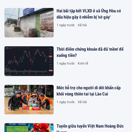
Hai bãi tập kết VLXD ở xã Ứng Hòa có
dấu hiệu gây ô nhiễm bị 'sờ gáy'
1 ngày trước
Xã hội
Thời điểm chứng khoán đã đủ 'mềm' để
xuống tiền?
1 ngày trước
Kinh tế
Mức hỗ trợ cho người di dời khẩn cấp
khỏi vùng thiên tai tại Lào Cai
1 ngày trước
Xã hội
Tuyến giữa tuyển Việt Nam Hoàng Đức