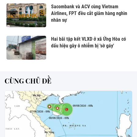
Sacombank và ACV cùng Vietnam
Airlines, FPT đều cắt giảm hàng nghìn
nhân sự
Hai bãi tập kết VLXD ở xã Ứng Hòa có
dấu hiệu gây ô nhiễm bị 'sờ gáy'
CÙNG CHỦ ĐỀ