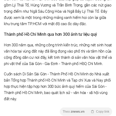
gồm Lý Thái Tổ, Hùng Vương và Trần Bình Trọng, gần các nút giao
trọng điểm như Ngã Sáu Cộng Hòa và Ngã Bảy Lý Thái Tổ. Đây
được xem là một trong những mảng xanh hiếm hoi còn lại giữa
khu trung tâm TP.HCM với mật độ cao ốc dày đặc.
Thành phố Hồ Chí Minh qua hơn 300 ảnh tư liệu quý
Hơn 300 năm qua, những công trình kiến trúc, những nét sinh hoạt
văn hóa tại vùng đất này đã lắng đọng vào phố thị và tâm hồn của
cộng đồng dân cư nơi đây, kết tinh thành di sản văn hóa vật thể và
phi vật thể của Sài Gòn - Gia Định - Thành phố HồQ Chí Minh.
Cuốn sách Di Sản Sài Gòn - Thành Phố Hồ Chí Minh do Nhà xuất
bản Tổng hợp Thành phố Hồ Chí Minh và Tạp chí Xưa và Nay phối
hợp thực hiện tập hợp hơn 300 bức ảnh quý hiếm của Sài Gòn -
Thành phố Hồ Chí Minh, bao quát lịch sử - văn hóa - xã hội vùng
đất này.
Theo
znews.vn
Copy link