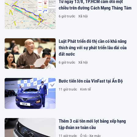
Từ ngày 13/8, TP.HCM cấm ôtô một
chiều trên đường Cách Mạng Tháng Tám
6 giờ trước
Xã hội
Luật Phát triển đô thị cần có khả năng
thích ứng với sự phát triển lâu dài của
đất nước
6 giờ trước
Xã hội
Bước tiến lớn của VinFast tại Ấn Độ
11 giờ trước
Kinh tế
Thêm 3 cái tên mới lọt bảng xếp hạng
tập đoàn xe toàn cầu
11 giờ trước
Ô tô - Xe máy