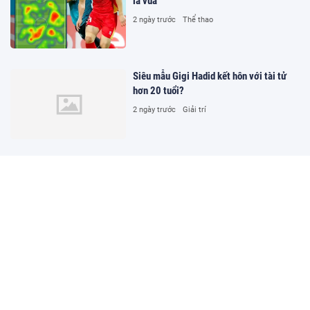
là vua
2 ngày trước
Thể thao
Siêu mẫu Gigi Hadid kết hôn với tài tử
hơn 20 tuổi?
2 ngày trước
Giải trí
Cần bố trí nguồn lực đầu tư hạ tầng,
trang thiết bị và đào tạo kỹ năng số cho
hòa giải viên
2 ngày trước
Xã hội
Hủy tất cả kết quả thi của 328 thí sinh
chuyên Tuyên Quang
2 ngày trước
Đời sống