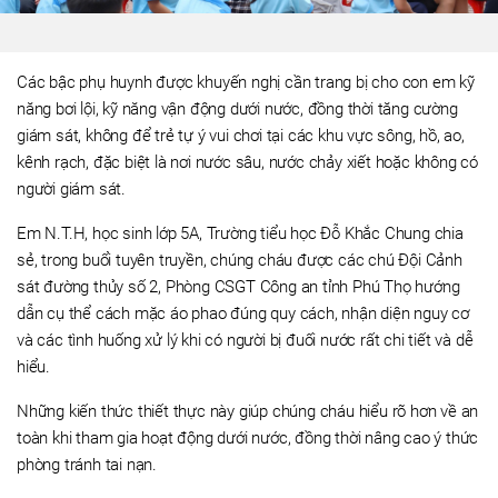
Các bậc phụ huynh được khuyến nghị cần trang bị cho con em kỹ
năng bơi lội, kỹ năng vận động dưới nước, đồng thời tăng cường
giám sát, không để trẻ tự ý vui chơi tại các khu vực sông, hồ, ao,
kênh rạch, đặc biệt là nơi nước sâu, nước chảy xiết hoặc không có
người giám sát.
Em N.T.H, học sinh lớp 5A, Trường tiểu học Đỗ Khắc Chung chia
sẻ, trong buổi tuyên truyền, chúng cháu được các chú Đội Cảnh
sát đường thủy số 2, Phòng CSGT Công an tỉnh Phú Thọ hướng
dẫn cụ thể cách mặc áo phao đúng quy cách, nhận diện nguy cơ
và các tình huống xử lý khi có người bị đuối nước rất chi tiết và dễ
hiểu.
Những kiến thức thiết thực này giúp chúng cháu hiểu rõ hơn về an
toàn khi tham gia hoạt động dưới nước, đồng thời nâng cao ý thức
phòng tránh tai nạn.