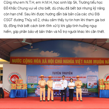
Cũng như em N.T.H, em H.M.H, học sinh lớp 5A, Trường tiểu học
Đỗ Khắc Chung vui vẻ cho biết, dù cháu đã biết bơi nhưng kỹ năng
còn hạn chế. Sau khi được hướng dẫn bài bản của các chú Đội
CSGT đường Thủy số 2, cháu cảm thấy tự tin hơn khi tham gia bơi
lội, đồng thời biết cách bình tĩnh xử lý khi gặp tình huống nguy
hiểm, góp phần bảo vệ bản thân và hỗ trợ người khác khi cần thiết.