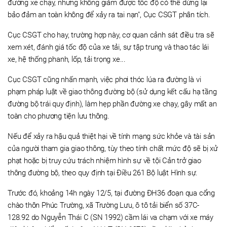
đường xe chạy, nhưng không giảm được tốc độ có thể dừng lại
bảo đảm an toàn không để xảy ra tai nạn", Cục CSGT phân tích.
Cục CSGT cho hay, trường hợp này, cơ quan cảnh sát điều tra sẽ
xem xét, đánh giá tốc độ của xe tải, sự tập trung và thao tác lái
xe, hệ thống phanh, lốp, tải trọng xe...
Cục CSGT cũng nhấn mạnh, việc phơi thóc lúa ra đường là vi
phạm pháp luật về giao thông đường bộ (sử dụng kết cấu hạ tầng
đường bộ trái quy định), làm hẹp phần đường xe chạy, gây mất an
toàn cho phương tiện lưu thông.
Nếu để xảy ra hậu quả thiệt hại về tính mạng sức khỏe và tài sản
của người tham gia giao thông, tùy theo tính chất mức độ sẽ bị xử
phạt hoặc bị truy cứu trách nhiệm hình sự về tội Cản trở giao
thông đường bộ, theo quy định tại Điều 261 Bộ luật Hình sự.
Trước đó, khoảng 14h ngày 12/5, tại đường ĐH36 đoạn qua cổng
chào thôn Phúc Trường, xã Trường Lưu, ô tô tải biển số 37C-
128.92 do Nguyễn Thái C (SN 1992) cầm lái va chạm với xe máy