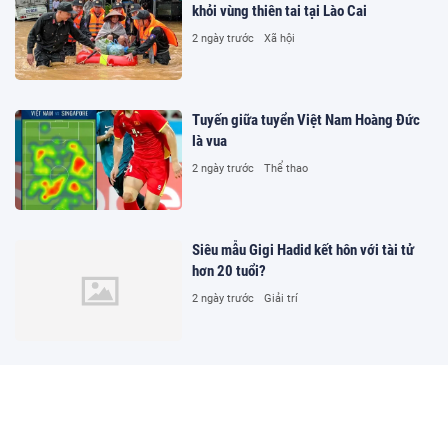
khỏi vùng thiên tai tại Lào Cai
2 ngày trước
Xã hội
Tuyến giữa tuyển Việt Nam Hoàng Đức
là vua
2 ngày trước
Thể thao
Siêu mẫu Gigi Hadid kết hôn với tài tử
hơn 20 tuổi?
2 ngày trước
Giải trí
Cần bố trí nguồn lực đầu tư hạ tầng,
trang thiết bị và đào tạo kỹ năng số cho
hòa giải viên