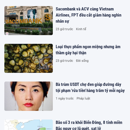
Sacombank và ACV cùng Vietnam
Airlines, FPT đều cắt giảm hàng nghìn
nhân sự
23 giờ trước
Kinh tế
Loại thực phẩm ngon miệng nhưng âm
thầm gây hại thận
23 giờ trước
Đời sống
Bà trùm USDT chợ đen giúp đường dây
tội phạm 'rửa tiền' hàng trăm tỷ mỗi ngày
1 ngày trước
Pháp luật
Bão số 3 ra khỏi Biển Đông, 8 tỉnh miền
Bắc nguy cơ lũ quét, sạt lở