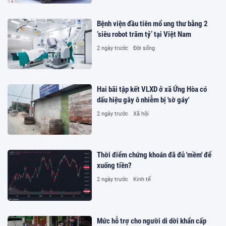
Bệnh viện đầu tiên mổ ung thư bằng 2
‘siêu robot trăm tỷ’ tại Việt Nam
2 ngày trước
Đời sống
Hai bãi tập kết VLXD ở xã Ứng Hòa có
dấu hiệu gây ô nhiễm bị 'sờ gáy'
2 ngày trước
Xã hội
Thời điểm chứng khoán đã đủ 'mềm' để
xuống tiền?
2 ngày trước
Kinh tế
Mức hỗ trợ cho người di dời khẩn cấp