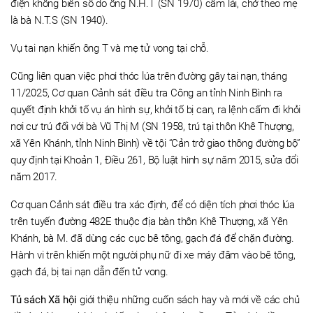
điện không biển số do ông N.H.T (SN 1970) cầm lái, chở theo mẹ
là bà N.T.S (SN 1940).
Vụ tai nạn khiến ông T và mẹ tử vong tại chỗ.
Cũng liên quan việc phơi thóc lúa trên đường gây tai nạn, tháng
11/2025, Cơ quan Cảnh sát điều tra Công an tỉnh Ninh Bình ra
quyết định khởi tố vụ án hình sự, khởi tố bị can, ra lệnh cấm đi khỏi
nơi cư trú đối với bà Vũ Thị M (SN 1958, trú tại thôn Khê Thượng,
xã Yên Khánh, tỉnh Ninh Bình) về tội “Cản trở giao thông đường bộ”
quy định tại Khoản 1, Điều 261, Bộ luật hình sự năm 2015, sửa đổi
năm 2017.
Cơ quan Cảnh sát điều tra xác định, để có diện tích phơi thóc lúa
trên tuyến đường 482E thuộc địa bàn thôn Khê Thượng, xã Yên
Khánh, bà M. đã dùng các cục bê tông, gạch đá để chặn đường.
Hành vi trên khiến một người phụ nữ đi xe máy đâm vào bê tông,
gạch đá, bị tai nạn dẫn đến tử vong.
Tủ sách Xã hội
giới thiệu những cuốn sách hay và mới về các chủ