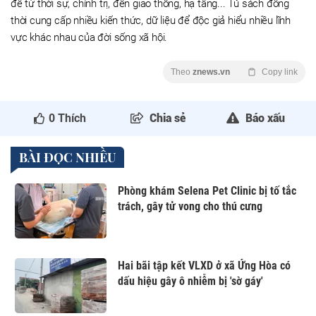
đề từ thời sự, chính trị, đến giao thông, hạ tầng... Tủ sách đồng
thời cung cấp nhiều kiến thức, dữ liệu để độc giả hiểu nhiều lĩnh
vực khác nhau của đời sống xã hội.
Theo
znews.vn
Copy link
0
Thích
Chia sẻ
Báo xấu
BÀI ĐỌC NHIỀU
Phòng khám Selena Pet Clinic bị tố tắc
trách, gây tử vong cho thú cưng
Hai bãi tập kết VLXD ở xã Ứng Hòa có
dấu hiệu gây ô nhiễm bị 'sờ gáy'