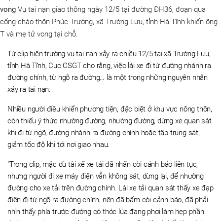
vong
Vụ tai nạn giao thông ngày 12/5 tại đường ĐH36, đoạn qua
cổng chào thôn Phúc Trường, xã Trường Lưu, tỉnh Hà Tĩnh khiến ông
T và mẹ tử vong tại chỗ.
Từ clip hiện trường vụ tai nạn xảy ra chiều 12/5 tại xã Trường Lưu,
tỉnh Hà Tĩnh, Cục CSGT cho rằng, việc lái xe đi từ đường nhánh ra
đường chính, từ ngõ ra đường… là một trong những nguyên nhân
xảy ra tai nạn.
Nhiều người điều khiển phương tiện, đặc biệt ở khu vực nông thôn,
còn thiếu ý thức nhường đường, nhường đường, dừng xe quan sát
khi đi từ ngõ, đường nhánh ra đường chính hoặc tập trung sát,
giảm tốc độ khi tới nơi giao nhau.
"Trong clip, mặc dù tài xế xe tải đã nhấn còi cảnh báo liên tục,
nhưng người đi xe máy điện vẫn không sát, dừng lại, để nhường
đường cho xe tải trên đường chính. Lái xe tải quan sát thấy xe đạp
điện đi từ ngõ ra đường chính, nên đã bấm còi cảnh báo, đã phải
nhìn thấy phía trước đường có thóc lúa đang phơi làm hẹp phần