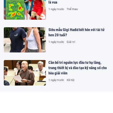
là vua
1 ngày trước
Thể thao
Siêu mẫu Gigi Hadid kết hôn với tài tử
hơn 20 tuổi?
1 ngày trước
Giải trí
Cần bố trí nguồn lực đầu tư hạ tầng,
trang thiết bị và đào tạo kỹ năng số cho
hòa giải viên
1 ngày trước
Xã hội
Hủy tất cả kết quả thi của 328 thí sinh
chuyên Tuyên Quang
2 ngày trước
Đời sống