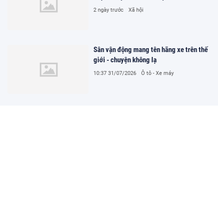
2 ngày trước
Xã hội
Sân vận động mang tên hãng xe trên thế
giới - chuyện không lạ
10:37 31/07/2026
Ô tô - Xe máy
Một thiếu tá công an bị thương khi truy
bắt tội phạm
10:34 31/07/2026
Pháp luật
Nhà đang sửa bỗng nhiên đổ sập ở Thanh
Xuân
09:28 31/07/2026
Xã hội