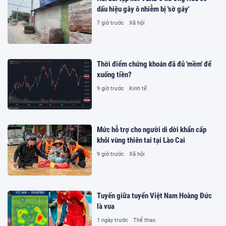
dấu hiệu gây ô nhiễm bị 'sờ gáy'
7 giờ trước
Xã hội
Thời điểm chứng khoán đã đủ 'mềm' để
xuống tiền?
9 giờ trước
Kinh tế
Mức hỗ trợ cho người di dời khẩn cấp
khỏi vùng thiên tai tại Lào Cai
9 giờ trước
Xã hội
Tuyến giữa tuyển Việt Nam Hoàng Đức
là vua
1 ngày trước
Thể thao