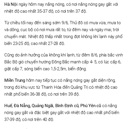
Hà Nội
ngày hôm nay nắng nóng, có nơi nắng nóng gay gắt với
nhiệt độ cao nhất 35-37 độ, có nơi trên 37 độ.
Từ chiều tối nay đến sáng sớm 9/6, Thủ đô có mưa vừa, mưa to
và dông, cục bộ có nơi mưa rất to, từ đêm nay và ngày mai, trời
chuyển mát. Nhiệt độ thấp nhất trong đợt không khí lạnh này phổ
biến 23-25 độ, cao nhất 27-28 độ.
Cũng do ảnh hưởng của không khí lạnh, từ đêm 8/6, phía bắc vịnh
Bắc Bộ gió chuyển hướng Đông Bắc mạnh cấp 4- 5, có lúc cấp 6,
giật cấp 7, sóng biển cao 1,5-2,5m, biển động.
Miền Trung
hôm nay tiếp tục có nắng nóng gay gắt diện rộng,
trong đó khu vực từ Thanh Hóa đến Quảng Trị có nhiệt độ cao
nhất phổ biến 36-38 độ, có nơi trên 39 độ.
Huế, Đà Nẵng, Quảng Ngãi, Bình Định cũ, Phú Yên cũ
có nắng
nóng gay gắt và đặc biệt gay gắt với nhiệt độ cao nhất phổ biến
37-39 độ, có nơi trên 40 độ.