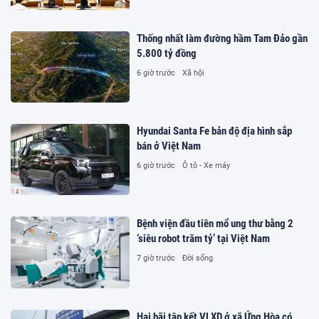
Thống nhất làm đường hầm Tam Đảo gần
5.800 tỷ đồng
6 giờ trước
Xã hội
Hyundai Santa Fe bản độ địa hình sắp
bán ở Việt Nam
6 giờ trước
Ô tô - Xe máy
Bệnh viện đầu tiên mổ ung thư bằng 2
‘siêu robot trăm tỷ’ tại Việt Nam
7 giờ trước
Đời sống
Hai bãi tập kết VLXD ở xã Ứng Hòa có