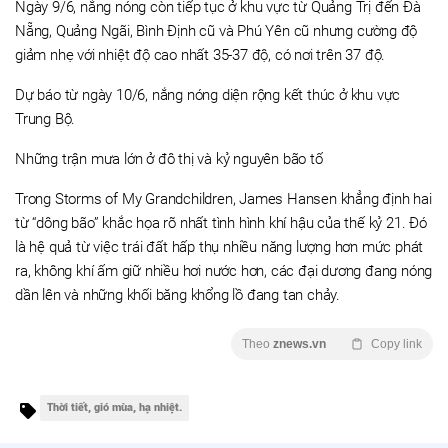
Ngày 9/6, nắng nóng còn tiếp tục ở khu vực từ Quảng Trị đến Đà
Nẵng, Quảng Ngãi, Bình Định cũ và Phú Yên cũ nhưng cường độ
giảm nhẹ với nhiệt độ cao nhất 35-37 độ, có nơi trên 37 độ.
Dự báo từ ngày 10/6, nắng nóng diện rộng kết thúc ở khu vực
Trung Bộ.
Những trận mưa lớn ở đô thị và kỷ nguyên bão tố
Trong Storms of My Grandchildren, James Hansen khẳng định hai
từ “dông bão” khắc họa rõ nhất tình hình khí hậu của thế kỷ 21. Đó
là hệ quả từ việc trái đất hấp thụ nhiều năng lượng hơn mức phát
ra, không khí ấm giữ nhiều hơi nước hơn, các đại dương đang nóng
dần lên và những khối băng khổng lồ đang tan chảy.
Theo
znews.vn
Copy link
Thời tiết, gió mùa, hạ nhiệt.