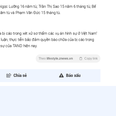
 Ngọc Lưỡng 16 năm tù; Trần Thị Sao 15 năm 6 tháng tù; Bế
ăm tù và Phạm Văn Đức 15 tháng tù.
bị cáo trong xét xử sơ thẩm các vụ án hình sự ở Việt Nam"
 luận, thực tiễn bảo đảm quyền bào chữa của bị cáo trong
 sự của TAND hiện nay.
Theo
lifestyle.znews.vn
Copy link
Chia sẻ
Báo xấu