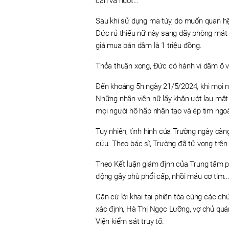
cắn và nuốt…
Sau khi sử dụng ma túy, do muốn quan hệ
Đức rủ thiếu nữ này sang dãy phòng mát x
giá mua bán dâm là 1 triệu đồng.
Thỏa thuận xong, Đức có hành vi dâm ô với
Đến khoảng 5h ngày 21/5/2024, khi mọi ng
Những nhân viên nữ lấy khăn ướt lau mặt
mọi người hô hấp nhân tạo và ép tim ngoà
Tuy nhiên, tình hình của Trường ngày càn
cứu. Theo bác sĩ, Trường đã tử vong trên
Theo Kết luận giám định của Trung tâm p
động gây phù phổi cấp, nhồi máu cơ tim.
Căn cứ lời khai tại phiên tòa cùng các ch
xác định, Hà Thị Ngọc Lưỡng, vợ chủ quá
Viện kiểm sát truy tố.