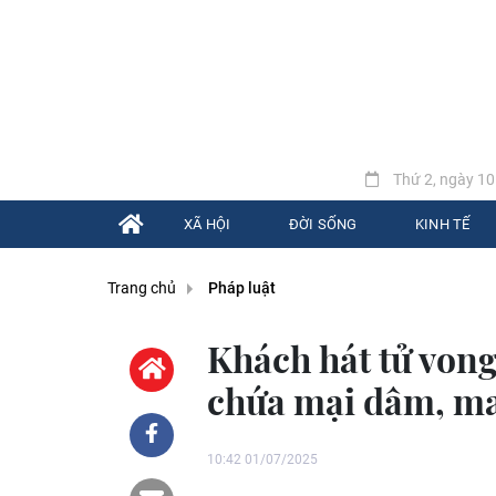
Thứ 2, ngày 10
XÃ HỘI
ĐỜI SỐNG
KINH TẾ
Trang chủ
Pháp luật
Khách hát tử vong
chứa mại dâm, ma
10:42 01/07/2025