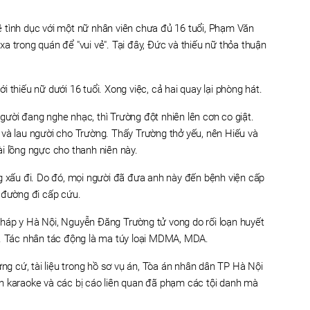
 tình dục với một nữ nhân viên chưa đủ 16 tuổi, Phạm Văn
a trong quán để "vui vẻ". Tại đây, Đức và thiếu nữ thỏa thuận
 thiếu nữ dưới 16 tuổi. Xong việc, cả hai quay lại phòng hát.
ười đang nghe nhạc, thì Trường đột nhiên lên cơn co giật.
 và lau người cho Trường. Thấy Trường thở yếu, nên Hiếu và
i lồng ngực cho thanh niên này.
g xấu đi. Do đó, mọi người đã đưa anh này đến bệnh viện cấp
 đường đi cấp cứu.
háp y Hà Nội, Nguyễn Đăng Trường tử vong do rối loạn huyết
.. Tác nhân tác động là ma túy loại MDMA, MDA.
ứng cứ, tài liệu trong hồ sơ vụ án, Tòa án nhân dân TP Hà Nội
n karaoke và các bị cáo liên quan đã phạm các tội danh mà