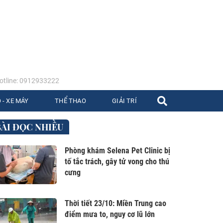
tline: 0912933222
 - XE MÁY
THỂ THAO
GIẢI TRÍ
BÀI ĐỌC NHIỀU
Phòng khám Selena Pet Clinic bị
tố tắc trách, gây tử vong cho thú
cưng
Thời tiết 23/10: Miền Trung cao
điểm mưa to, nguy cơ lũ lớn