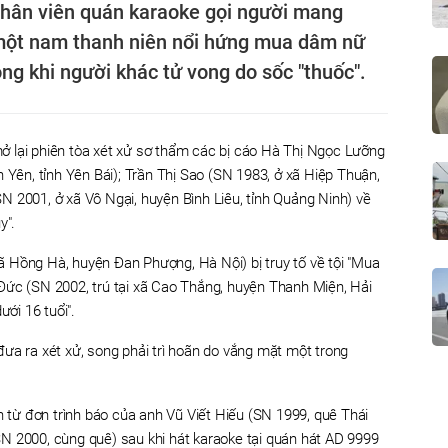
nhân viên quán karaoke gọi người mang
, một nam thanh niên nổi hứng mua dâm nữ
ong khi người khác tử vong do sốc "thuốc".
 lại phiên tòa xét xử sơ thẩm các bị cáo Hà Thị Ngọc Lưỡng
 Yên, tỉnh Yên Bái); Trần Thị Sao (SN 1983, ở xã Hiệp Thuận,
 2001, ở xã Vô Ngại, huyện Bình Liêu, tỉnh Quảng Ninh) về
y".
 Hồng Hà, huyện Đan Phượng, Hà Nội) bị truy tố về tội "Mua
Đức (SN 2002, trú tại xã Cao Thắng, huyện Thanh Miện, Hải
ưới 16 tuổi".
ưa ra xét xử, song phải trì hoãn do vắng mặt một trong
n từ đơn trình báo của anh Vũ Viết Hiếu (SN 1999, quê Thái
N 2000, cùng quê) sau khi hát karaoke tại quán hát AD 9999