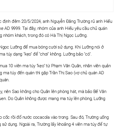
ác định đêm 20/5/2024, anh Nguyễn Đăng Trường rủ anh Hiếu
aoke AD 9999. Tại đây, nhóm của anh Hiếu yêu cầu chủ quán
ng nhóm khách, trong đó có Hà Thị Ngọc Lưỡng.
ị Ngọc Lưỡng để mua bóng cười sử dụng. Khi Lưỡng nói ở
a túy dạng "kẹo" để "chơi" không. Lưỡng bảo "có".
mua 10 viên ma túy "kẹo" từ Phạm Văn Quân, nhân viên quản
g ma túy đến quán thì gặp Trần Thị Sao (vợ chủ quán AD
 quán.
úy, nên Sao không cho Quân lên phòng hát, mà bảo Bế Văn
quen. Do Quân không được mang ma túy lên phòng, Lưỡng
o cốc rồi đổ nước cocacola vào trong. Sau đó, Trường uống
g sử dụng. Ngoài ra, Trường lấy khoảng 4 viên ma túy để tự