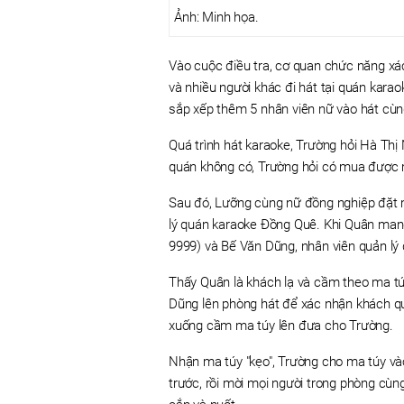
Ảnh: Minh họa.
Vào cuộc điều tra, cơ quan chức năng x
và nhiều người khác đi hát tại quán kar
sắp xếp thêm 5 nhân viên nữ vào hát cù
Quá trình hát karaoke, Trường hỏi Hà Th
quán không có, Trường hỏi có mua được m
Sau đó, Lưỡng cùng nữ đồng nghiệp đặt 
lý quán karaoke Đồng Quê. Khi Quân man
9999) và Bế Văn Dũng, nhân viên quản lý
Thấy Quân là khách lạ và cầm theo ma t
Dũng lên phòng hát để xác nhận khách 
xuống cầm ma túy lên đưa cho Trường.
Nhận ma túy "kẹo", Trường cho ma túy và
trước, rồi mời mọi người trong phòng cùn