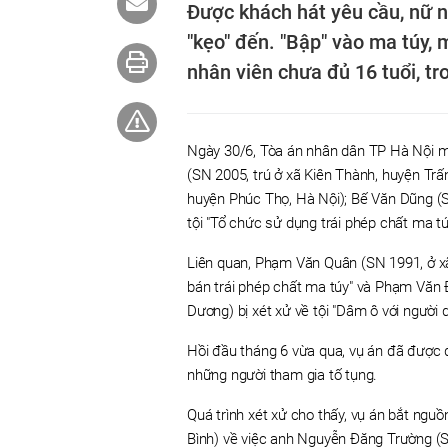
Được khách hát yêu cầu, nữ 
"kẹo" đến. "Bập" vào ma túy
nhân viên chưa đủ 16 tuổi, tr
Ngày 30/6, Tòa án nhân dân TP Hà Nội mở
(SN 2005, trú ở xã Kiên Thành, huyện Trấn
huyện Phúc Thọ, Hà Nội); Bế Văn Dũng (SN
tội "Tổ chức sử dụng trái phép chất ma tú
Liên quan, Phạm Văn Quân (SN 1991, ở xã
bán trái phép chất ma túy" và Phạm Văn 
Dương) bị xét xử về tội "Dâm ô với người d
Hồi đầu tháng 6 vừa qua, vụ án đã được đ
những người tham gia tố tụng.
Quá trình xét xử cho thấy, vụ án bắt nguồ
Bình) về việc anh Nguyễn Đăng Trường (S