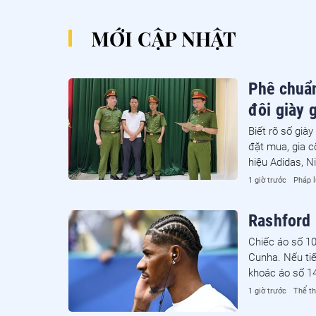
MỚI CẬP NHẬT
Phê chuẩn
đôi giày 
Biết rõ số gi
đặt mua, gia c
hiệu Adidas, Ni
1 giờ trước
Pháp l
Rashford
Chiếc áo số 1
Cunha. Nếu tiế
khoác áo số 1
1 giờ trước
Thể t