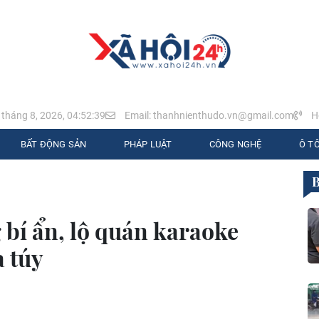
 tháng 8, 2026, 04:52:40
Email: thanhnienthudo.vn@gmail.com
Ho
BẤT ĐỘNG SẢN
PHÁP LUẬT
CÔNG NGHỆ
Ô TÔ
 bí ẩn, lộ quán karaoke
 túy