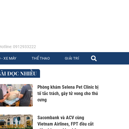
otline: 0912933222
 - XE MÁY
THỂ THAO
GIẢI TRÍ
BÀI ĐỌC NHIỀU
Phòng khám Selena Pet Clinic bị
tố tắc trách, gây tử vong cho thú
cưng
Sacombank và ACV cùng
Vietnam Airlines, FPT đều cắt