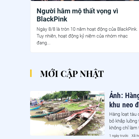
Người hâm mộ thất vọng vì
BlackPink
Ngày 8/8 là tròn 10 năm hoạt động của BlackPink.
Tuy nhiên, hoạt động kỷ niệm của nhóm nhạc
đang...
MỚI CẬP NHẬT
Ảnh: Hàng
khu neo 
Hàng loạt tàu 
bỏ khắp luồng 
không chỉ làm
nhiễm môi trườ
1 ngày trước
Xã h