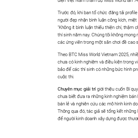
diện Việt Nam tham dự Miss World lần 74
Trước đó, khi ban tổ chức đăng tải profil
người đẹp nhận bình luận công kích, miệt t
"Không ít bình luận thiếu thiện chí, thậ
thí sinh năm nay. Chúng tôi không mong 
các ứng viên trong một sân chơi đề cao s
Theo BTC Miss World Vietnam 2025, nhiề
chưa có kinh nghiệm và điều kiện trong 
bảo để các thí sinh có những bức hình pr
cuộc thi.
Chuyên mục giải trí
giới thiệu cuốn Bí q
chưa biết đưa ra những kinh nghiệm bán
bán lẻ và nghiên cứu các mô hình kinh d
Thông qua đó, tác giả sẽ tổng kết những
để người kinh doanh xây dựng được thươ