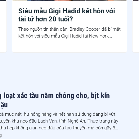
Siêu mẫu Gigi Hadid kết hôn với
tài tử hơn 20 tuổi?
Theo nguồn tin thân cận, Bradley Cooper đã bí mật
kết hôn với siêu mẫu Gigi Hadid tại New York...
 loạt xác tàu nằm chỏng chơ, bịt kín
đậu
cá mục nát, hư hỏng nặng và hết hạn sử dụng đang bị vứt
tuyến khu neo đậu Lạch Vạn, tỉnh Nghệ An. Thực trạng này
 thu hẹp không gian neo đậu của tàu thuyền mà còn gây ô
ng và tiềm ẩn nguy cơ tai nạn giao thông đường thủy.
ội