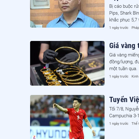
Bị cáo buộc rử
Pips, Shark Bì
khắc phục 5,7 
1 ngày trước
Pháp
Giá vàng 
Giá vàng miếng
đồng/lượng, đư
một tuần qua.
1 ngày trước
Kinh
Tuyển Vi
Tối 7/8, Nguyễ
Campuchia 3-1 
1 ngày trước
Thể 