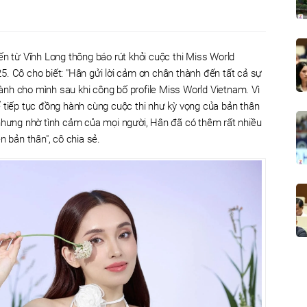
ến từ Vĩnh Long thông báo rút khỏi cuộc thi Miss World
. Cô cho biết: "Hân gửi lời cảm ơn chân thành đến tất cả sự
nh cho mình sau khi công bố profile Miss World Vietnam. Vì
 tiếp tục đồng hành cùng cuộc thi như kỳ vọng của bản thân
 nhưng nhờ tình cảm của mọi người, Hân đã có thêm rất nhiều
n bản thân", cô chia sẻ.