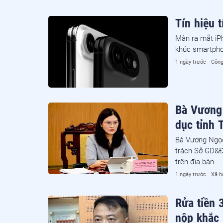
Tín hiệu 
Màn ra mắt iPh
khúc smartpho
1 ngày trước
Công
Bà Vương 
dục tỉnh 
Bà Vương Ngọc
trách Sở GD&ĐT
trên địa bàn.
1 ngày trước
Xã h
Rửa tiền 
nộp khắc 