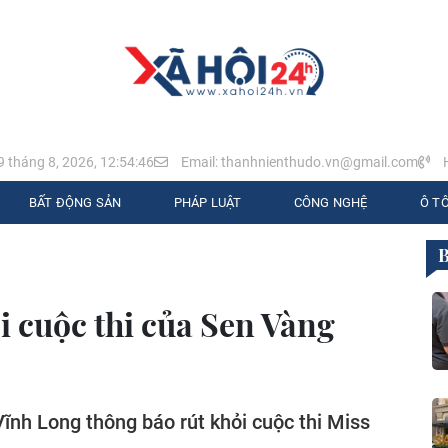
9 tháng 8, 2026, 12:54:48
Email: thanhnienthudo.vn@gmail.com
H
BẤT ĐỘNG SẢN
PHÁP LUẬT
CÔNG NGHỆ
Ô TÔ
i cuộc thi của Sen Vàng
Vĩnh Long thông báo rút khỏi cuộc thi Miss