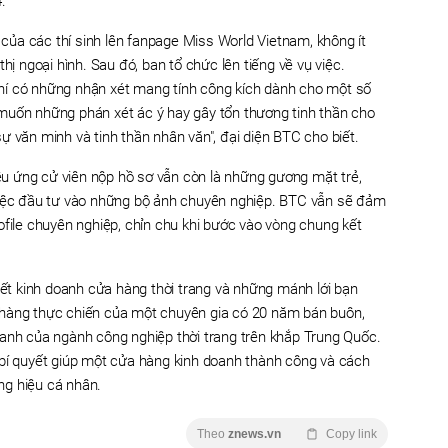
.
e của các thí sinh lên fanpage Miss World Vietnam, không ít
hị ngoại hình. Sau đó, ban tổ chức lên tiếng về vụ việc.
m chí có những nhận xét mang tính công kích dành cho một số
muốn những phán xét ác ý hay gây tổn thương tinh thần cho
ự văn minh và tinh thần nhân văn", đại diện BTC cho biết.
u ứng cử viên nộp hồ sơ vẫn còn là những gương mặt trẻ,
việc đầu tư vào những bộ ảnh chuyên nghiệp. BTC vẫn sẽ đảm
ofile chuyên nghiệp, chỉn chu khi bước vào vòng chung kết
uyết kinh doanh cửa hàng thời trang và những mánh lới bạn
 hàng thực chiến của một chuyên gia có 20 năm bán buôn,
oanh của ngành công nghiệp thời trang trên khắp Trung Quốc.
 bí quyết giúp một cửa hàng kinh doanh thành công và cách
ng hiệu cá nhân.
Theo
znews.vn
Copy link