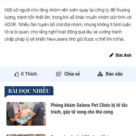
Một số người cho rằng nhóm nên sớm quay lại công ty để thương
lượng, tránh tổn thất lớn, trong khi số khác muốn nhóm dứt tình với
ADOR. Nhiều fan tuyên bố chờ đợi nhóm, nhưng không ít bình luận
tỏ ra bi quan, cho rằng nghỉ hoạt động quá lâu và vướng tranh
chấp pháp lý sẽ khiến NewJeans khó giữ được vị thế khi trở lại.
Đức Anh
0
Thích
Chia sẻ
Báo xấu
BÀI ĐỌC NHIỀU
Phòng khám Selena Pet Clinic bị tố tắc
trách, gây tử vong cho thú cưng