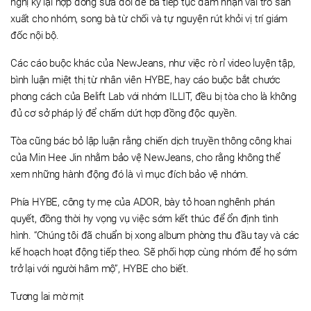
nghị ký lại hợp đồng sửa đổi để bà tiếp tục đảm nhận vai trò sản
xuất cho nhóm, song bà từ chối và tự nguyện rút khỏi vị trí giám
đốc nội bộ.
Các cáo buộc khác của NewJeans, như việc rò rỉ video luyện tập,
bình luận miệt thị từ nhân viên HYBE, hay cáo buộc bắt chước
phong cách của Belift Lab với nhóm ILLIT, đều bị tòa cho là không
đủ cơ sở pháp lý để chấm dứt hợp đồng độc quyền.
Tòa cũng bác bỏ lập luận rằng chiến dịch truyền thông công khai
của Min Hee Jin nhằm bảo vệ NewJeans, cho rằng không thể
xem những hành động đó là vì mục đích bảo vệ nhóm.
Phía HYBE, công ty mẹ của ADOR, bày tỏ hoan nghênh phán
quyết, đồng thời hy vọng vụ việc sớm kết thúc để ổn định tình
hình. “Chúng tôi đã chuẩn bị xong album phòng thu đầu tay và các
kế hoạch hoạt động tiếp theo. Sẽ phối hợp cùng nhóm để họ sớm
trở lại với người hâm mộ”, HYBE cho biết.
Tương lai mờ mịt