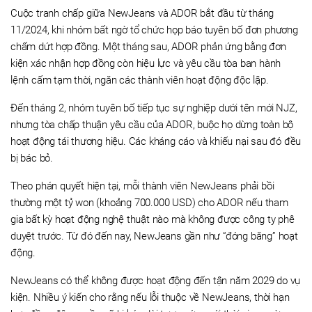
Cuộc tranh chấp giữa NewJeans và ADOR bắt đầu từ tháng
11/2024, khi nhóm bất ngờ tổ chức họp báo tuyên bố đơn phương
chấm dứt hợp đồng. Một tháng sau, ADOR phản ứng bằng đơn
kiện xác nhận hợp đồng còn hiệu lực và yêu cầu tòa ban hành
lệnh cấm tạm thời, ngăn các thành viên hoạt động độc lập.
Đến tháng 2, nhóm tuyên bố tiếp tục sự nghiệp dưới tên mới NJZ,
nhưng tòa chấp thuận yêu cầu của ADOR, buộc họ dừng toàn bộ
hoạt động tái thương hiệu. Các kháng cáo và khiếu nại sau đó đều
bị bác bỏ.
Theo phán quyết hiện tại, mỗi thành viên NewJeans phải bồi
thường một tỷ won (khoảng 700.000 USD) cho ADOR nếu tham
gia bất kỳ hoạt động nghệ thuật nào mà không được công ty phê
duyệt trước. Từ đó đến nay, NewJeans gần như “đóng băng” hoạt
động.
NewJeans có thể không được hoạt động đến tận năm 2029 do vụ
kiện. Nhiều ý kiến cho rằng nếu lỗi thuộc về NewJeans, thời hạn