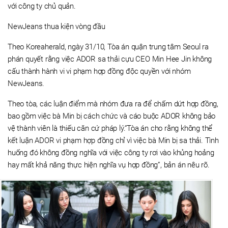
với công ty chủ quản.
NewJeans thua kiện vòng đầu
Theo Koreaherald, ngày 31/10, Tòa án quận trung tâm Seoul ra
phán quyết rằng việc ADOR sa thải cựu CEO Min Hee Jin không
cấu thành hành vi vi phạm hợp đồng độc quyền với nhóm
NewJeans.
Theo tòa, các luận điểm mà nhóm đưa ra để chấm dứt hợp đồng,
bao gồm việc bà Min bị cách chức và cáo buộc ADOR không bảo
vệ thành viên là thiếu căn cứ pháp lý.“Tòa án cho rằng không thể
kết luận ADOR vi phạm hợp đồng chỉ vì việc bà Min bị sa thải. Tình
huống đó không đồng nghĩa với việc công ty rơi vào khủng hoảng
hay mất khả năng thực hiện nghĩa vụ hợp đồng”, bản án nêu rõ.