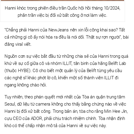
Hanni khóc trong phiên điều trần Quốc hội hồi tháng 10/2024,
phân trần việc bị đối xử bất công ở nơi làm việc.
“Chẳng phải Hanni của NewJeans nên xin lỗi công khai sao? Tất
cả những gì cô ấy nói hóa ra đều là nói dối. Thật sự rợn người”, bài
đăng viral viết.
Nguồn cơn sự việc bắt đầu từ những chia sẻ của Hanni trong quá
khứ về sự cố giữa cô và nhóm ILLIT, tân binh của hãng Belift Lab
(thuộc HYBE). Cô cho biết một quản lý của Belift từng yêu cầu
các nghệ sĩ khác phớt lờ cô, khiến một số thành viên ILLIT đi
ngang không chào hỏi.
Tuy nhiên, theo phán quyết mới nhất của Tòa án quận trung tâm
Seoul, dữ liệu từ camera không cho thấy bằng chứng nào về việc
Hanni bị đối xử bất công. Trong bản án, tòa cho rằng Min Hee Jin,
cựu CEO của ADOR, phải chịu trách nhiệm chính. Tòa nhận định
khó có thể chấp nhận mô tả của Hanni về sự việc này.