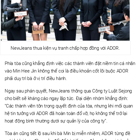
NewJeans thua kiện vụ tranh chấp hợp đồng với ADOR.
Phía tòa cũng khẳng định việc các thành viên đặt niềm tin cá nhân
vào Min Hee Jin không thể coi là điều khoản cốt lõi buộc ADOR
phải duy trì bà ở vị trí điều hành.
Ngay sau phán quyết, NewJeans thông qua Công ty Luật Sejong
cho biết sẽ kháng cáo ngay lập tức. Đại diện nhóm khẳng định:
“Các thành viên tôn trọng quyết định của tòa, nhưng khi mối quan
hệ tin tưởng với ADOR đã hoàn toàn đổ vỡ, họ không thể trở lại
hoạt động bình thường dưới sự quản lý của công ty”.
Tòa án cũng tiết lộ sau khi bà Min bị miễn nhiệm, ADOR từng đề