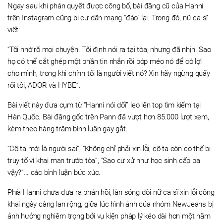
Ngay sau khi phán quyết được công bố, bài đăng cũ của Hanni
trên Instagram cũng bị cư dân mạng “đào" lại. Trong đó, nữ ca sĩ
viết:
“Tôi nhớ rõ mọi chuyện. Tôi định nói ra tại tòa, nhưng đã nhịn. Sao
họ có thể cắt ghép một phần tin nhắn rồi bóp méo nó để có lợi
cho mình, trong khi chính tôi là người viết nó? Xin hãy ngừng quấy
rối tôi, ADOR và HYBE”.
Bài viết này đưa cụm từ “Hanni nói dối” leo lên top tìm kiếm tại
Hàn Quốc. Bài đăng gốc trên Pann đã vượt hơn 85.000 lượt xem,
kèm theo hàng trăm bình luận gay gắt.
“Cô ta mới là người sai”, “Không chỉ phải xin lỗi, cô ta còn có thể bị
truy tố vì khai man trước tòa”, “Sao cư xử như học sinh cấp ba
vậy?”… các bình luận bức xúc.
Phía Hanni chưa đưa ra phản hồi, làn sóng đòi nữ ca sĩ xin lỗi công
khai ngày càng lan rộng, giữa lúc hình ảnh của nhóm NewJeans bị
ảnh hưởng nghiêm trọng bởi vụ kiện pháp lý kéo dài hơn một năm