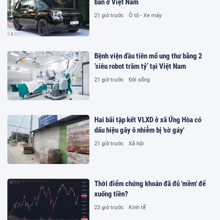
bán ở Việt Nam
21 giờ trước
Ô tô - Xe máy
Bệnh viện đầu tiên mổ ung thư bằng 2
‘siêu robot trăm tỷ’ tại Việt Nam
21 giờ trước
Đời sống
Hai bãi tập kết VLXD ở xã Ứng Hòa có
dấu hiệu gây ô nhiễm bị 'sờ gáy'
21 giờ trước
Xã hội
Thời điểm chứng khoán đã đủ 'mềm' để
xuống tiền?
23 giờ trước
Kinh tế