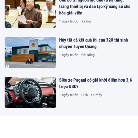
trang thiết bị và đào tạo kỹ năng số cho
hòa giải viên
1 ngày trước
Xã hội
Hủy tất cả kết quả thi của 328 thí sinh
chuyên Tuyên Quang
1 ngày trước
Đời sống
Siêu xe Pagani có giá khởi điểm hơn 3,6
triệu USD?
1 ngày trước
Ô tô - Xe máy
Đường dây cá độ hơn 1.500 tỷ
đồng/tháng trên kênh bóng đá lậu Lương
Sơn TV