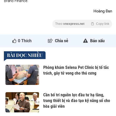
Brand Finance.
Hoàng Đan
Theo
vnexpress.net
Copy link
0
Thích
Chia sẻ
Báo xấu
BÀI ĐỌC NHIỀU
Phòng khám Selena Pet Clinic bị tố tắc
trách, gây tử vong cho thú cưng
Cần bố trí nguồn lực đầu tư hạ tầng,
trang thiết bị và đào tạo kỹ năng số cho
hòa giải viên