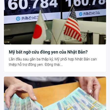
Mỹ bất ngờ cứu đồng yen của Nhật Bản?
Lần đầu sau gần ba thập kỷ, Mỹ phối hợp Nhật Bản can
thiệp hỗ trợ đồng yen. Động thái...