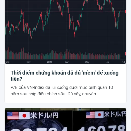
Thời điểm chứng khoán đã đủ 'mềm' để xuống
tiền?
P/E của VN-Index đã lùi xuống dưới mức bình quân 10
năm sau nhịp điều chỉnh sâu. Dù vậy, chuyên...