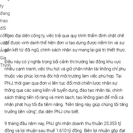
Theo đại diện công ty, việc trải qua quy trình thẩm định chặt chẽ
để được vinh danh thể hiện đơn vị tạo dựng được niềm tin và sự
gắn kết từ đội ngũ, chính sách nhân sự mang lại giá trị thiết thực.
Điều này có ý nghĩa trong bối cảnh thị trường lao động khu vực
nhiều cạnh tranh, việc thu hút và giữ chân nhân tài không chỉ phụ
thuộc vào phúc lợi mà đòi hỏi môi trường làm việc phù hợp. Tại
PNJ, thời gian qua đơn vị liên tục đổi mới chiến lược nhân sự
thông qua các sáng kiến về tuyển dụng, đào tạo nhân tài, chính
sách thăng tiến rõ ràng và minh bạch, tạo không gian để mỗi cá
nhân phát huy tối đa tiềm năng. "Nền tảng này giúp chúng tôi tăng
trưởng bền vững", đại diện PNJ cho biết.
9 tháng đầu năm nay, PNJ ghi nhận doanh thu thuần 25.353 tỷ
đồng và lợi nhuận sau thuế 1.610 tỷ đồng. Biên lợi nhuận gộp đạt