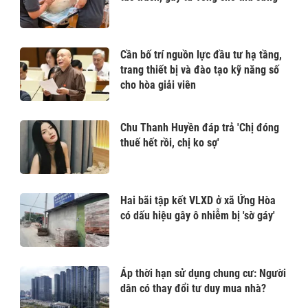
Cần bố trí nguồn lực đầu tư hạ tầng,
trang thiết bị và đào tạo kỹ năng số
cho hòa giải viên
Chu Thanh Huyền đáp trả 'Chị đóng
thuế hết rồi, chị ko sợ'
Hai bãi tập kết VLXD ở xã Ứng Hòa
có dấu hiệu gây ô nhiễm bị 'sờ gáy'
Áp thời hạn sử dụng chung cư: Người
dân có thay đổi tư duy mua nhà?