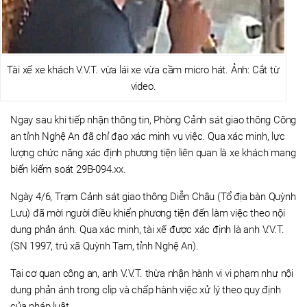
Tài xế xe khách V.V.T. vừa lái xe vừa cầm micro hát. Ảnh: Cắt từ
video.
Ngay sau khi tiếp nhận thông tin, Phòng Cảnh sát giao thông Công
an tỉnh Nghệ An đã chỉ đạo xác minh vụ việc. Qua xác minh, lực
lượng chức năng xác định phương tiện liên quan là xe khách mang
biển kiểm soát 29B-094.xx.
Ngày 4/6, Trạm Cảnh sát giao thông Diễn Châu (Tổ địa bàn Quỳnh
Lưu) đã mời người điều khiển phương tiện đến làm việc theo nội
dung phản ánh. Qua xác minh, tài xế được xác định là anh V.V.T.
(SN 1997, trú xã Quỳnh Tam, tỉnh Nghệ An).
Tại cơ quan công an, anh V.V.T. thừa nhận hành vi vi phạm như nội
dung phản ánh trong clip và chấp hành việc xử lý theo quy định
của pháp luật.