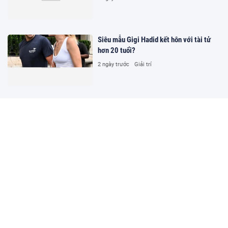
Siêu mẫu Gigi Hadid kết hôn với tài tử
hơn 20 tuổi?
2 ngày trước
Giải trí
Cần bố trí nguồn lực đầu tư hạ tầng,
trang thiết bị và đào tạo kỹ năng số cho
hòa giải viên
2 ngày trước
Xã hội
Hủy tất cả kết quả thi của 328 thí sinh
chuyên Tuyên Quang
2 ngày trước
Đời sống