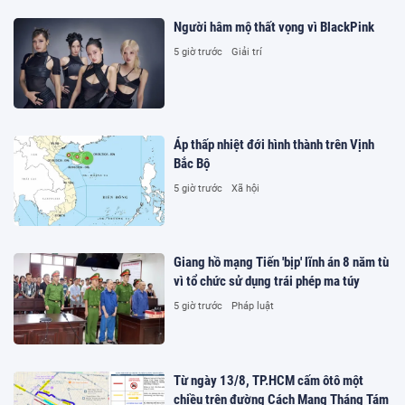
Người hâm mộ thất vọng vì BlackPink
5 giờ trước
Giải trí
Áp thấp nhiệt đới hình thành trên Vịnh
Bắc Bộ
5 giờ trước
Xã hội
Giang hồ mạng Tiến 'bịp' lĩnh án 8 năm tù
vì tổ chức sử dụng trái phép ma túy
5 giờ trước
Pháp luật
Từ ngày 13/8, TP.HCM cấm ôtô một
chiều trên đường Cách Mạng Tháng Tám