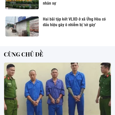
nhân sự
Hai bãi tập kết VLXD ở xã Ứng Hòa có
dấu hiệu gây ô nhiễm bị 'sờ gáy'
CÙNG CHỦ ĐỀ