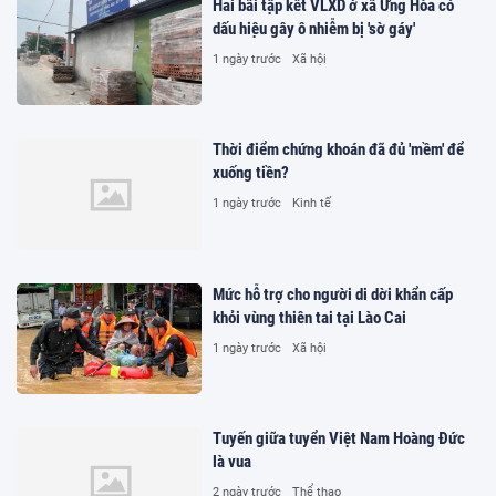
Hai bãi tập kết VLXD ở xã Ứng Hòa có
dấu hiệu gây ô nhiễm bị 'sờ gáy'
1 ngày trước
Xã hội
Thời điểm chứng khoán đã đủ 'mềm' để
xuống tiền?
1 ngày trước
Kinh tế
Mức hỗ trợ cho người di dời khẩn cấp
khỏi vùng thiên tai tại Lào Cai
1 ngày trước
Xã hội
Tuyến giữa tuyển Việt Nam Hoàng Đức
là vua
2 ngày trước
Thể thao