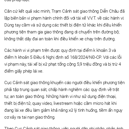
Căn cứ kết quả xác minh, Trạm Cảnh sát giao thông Diễn Châu đã
lập biên bản vi phạm hành chính đối với tài xế V.V.T. về các hành vi:
Dùng tay cầm và sử dụng các thiết bị điện tử khác khi điều khiển
phương tiện tham gia giao thông đang di chuyển trên đường bộ;
không thắt dây đai an toàn khi điều khiển xe chạy trên đường.
Các hành vi vi phạm trên được quy định tại điểm k khoản 3 và
điểm h khoản 5 Điều 6 Nghị định số 168/2024/NĐ-CP. Với các lỗi
vi phạm này, tài xế bị xử phạt tổng cộng 5,9 triệu đồng và bị trừ 4
điểm giấy phép lái xe.
Cục Cảnh sát giao thông khuyến cáo người điều khiển phương tiện
phải tập trung quan sát, chấp hành nghiêm các quy định về trật
tự, an toàn giao thông. Những hành vi như sử dụng điện thoại,
thiết bị điện tử, quay video, livestream hoặc cầm micro hát khi
đang lái xe đều làm giảm khả năng xử lý tình huống, tiềm ẩn nguy
cơ xảy ra tai nạn giao thông.
Theo Cục Cảnh sát giao thông, việc người dân ghi nhận, phản ánh