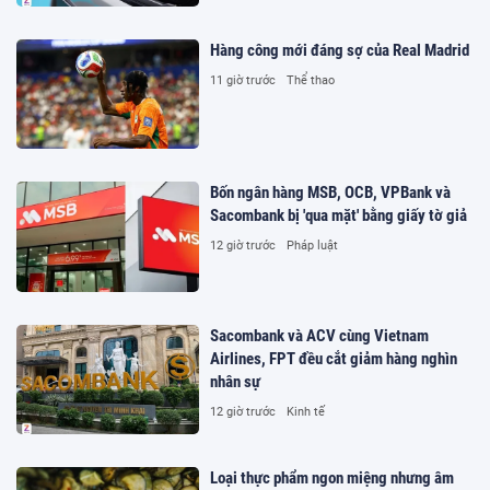
Hàng công mới đáng sợ của Real Madrid
11 giờ trước
Thể thao
Bốn ngân hàng MSB, OCB, VPBank và
Sacombank bị 'qua mặt' bằng giấy tờ giả
12 giờ trước
Pháp luật
Sacombank và ACV cùng Vietnam
Airlines, FPT đều cắt giảm hàng nghìn
nhân sự
12 giờ trước
Kinh tế
Loại thực phẩm ngon miệng nhưng âm