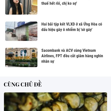
thuế hết rồi, chị ko sợ'
Hai bãi tập kết VLXD ở xã Ứng Hòa có
dấu hiệu gây ô nhiễm bị 'sờ gáy'
Sacombank và ACV cùng Vietnam
Airlines, FPT đều cắt giảm hàng nghìn
nhân sự
CÙNG CHỦ ĐỀ