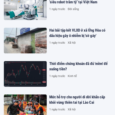
‘siêu robot trăm tỷ’ tại Việt Nam
1 ngày trước
Đời sống
Hai bãi tập kết VLXD ở xã Ứng Hòa có
dấu hiệu gây ô nhiễm bị 'sờ gáy'
1 ngày trước
Xã hội
Thời điểm chứng khoán đã đủ 'mềm' để
xuống tiền?
1 ngày trước
Kinh tế
Mức hỗ trợ cho người di dời khẩn cấp
khỏi vùng thiên tai tại Lào Cai
1 ngày trước
Xã hội