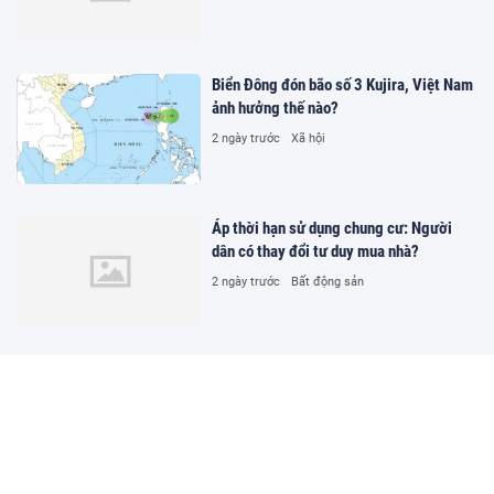
Biển Đông đón bão số 3 Kujira, Việt Nam
ảnh hưởng thế nào?
2 ngày trước
Xã hội
Áp thời hạn sử dụng chung cư: Người
dân có thay đổi tư duy mua nhà?
2 ngày trước
Bất động sản
Phòng khám Selena Pet Clinic bị tố tắc
trách, gây tử vong cho thú cưng
2 ngày trước
Đời sống