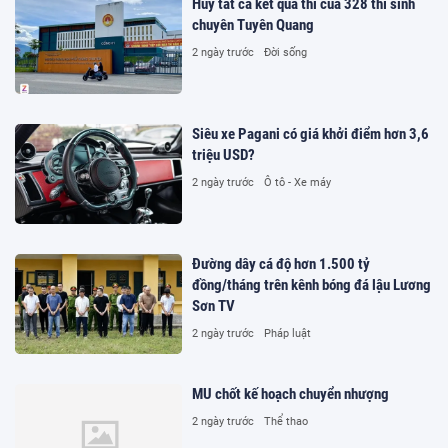
Hủy tất cả kết quả thi của 328 thí sinh
chuyên Tuyên Quang
2 ngày trước
Đời sống
Siêu xe Pagani có giá khởi điểm hơn 3,6
triệu USD?
2 ngày trước
Ô tô - Xe máy
Đường dây cá độ hơn 1.500 tỷ
đồng/tháng trên kênh bóng đá lậu Lương
Sơn TV
2 ngày trước
Pháp luật
MU chốt kế hoạch chuyển nhượng
2 ngày trước
Thể thao