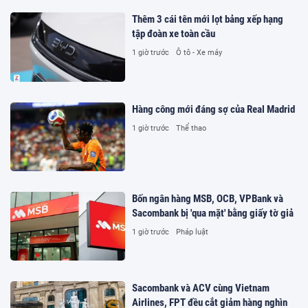
Thêm 3 cái tên mới lọt bảng xếp hạng
tập đoàn xe toàn cầu
1 giờ trước
Ô tô - Xe máy
Hàng công mới đáng sợ của Real Madrid
1 giờ trước
Thể thao
Bốn ngân hàng MSB, OCB, VPBank và
Sacombank bị 'qua mặt' bằng giấy tờ giả
1 giờ trước
Pháp luật
Sacombank và ACV cùng Vietnam
Airlines, FPT đều cắt giảm hàng nghìn