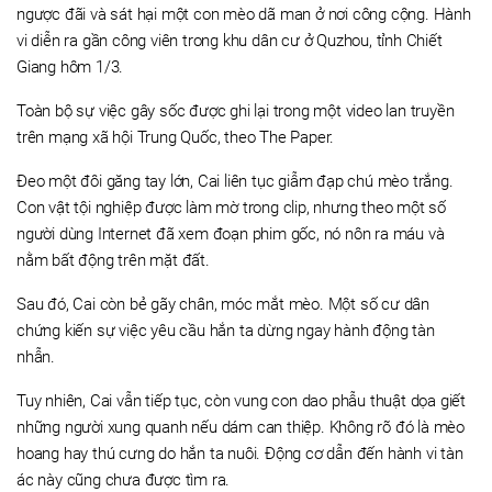
ngược đãi và sát hại một con mèo dã man ở nơi công cộng. Hành
vi diễn ra gần công viên trong khu dân cư ở Quzhou, tỉnh Chiết
Giang hôm 1/3.
Toàn bộ sự việc gây sốc được ghi lại trong một video lan truyền
trên mạng xã hội Trung Quốc, theo The Paper.
Đeo một đôi găng tay lớn, Cai liên tục giẫm đạp chú mèo trắng.
Con vật tội nghiệp được làm mờ trong clip, nhưng theo một số
người dùng Internet đã xem đoạn phim gốc, nó nôn ra máu và
nằm bất động trên mặt đất.
Sau đó, Cai còn bẻ gãy chân, móc mắt mèo. Một số cư dân
chứng kiến sự việc yêu cầu hắn ta dừng ngay hành động tàn
nhẫn.
Tuy nhiên, Cai vẫn tiếp tục, còn vung con dao phẫu thuật dọa giết
những người xung quanh nếu dám can thiệp. Không rõ đó là mèo
hoang hay thú cưng do hắn ta nuôi. Động cơ dẫn đến hành vi tàn
ác này cũng chưa được tìm ra.