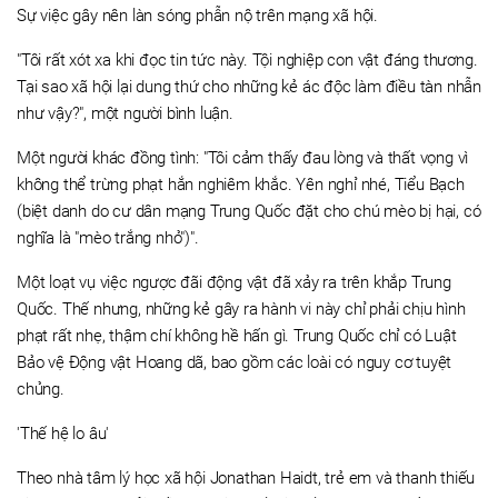
Sự việc gây nên làn sóng phẫn nộ trên mạng xã hội.
"Tôi rất xót xa khi đọc tin tức này. Tội nghiệp con vật đáng thương.
Tại sao xã hội lại dung thứ cho những kẻ ác độc làm điều tàn nhẫn
như vậy?", một người bình luận.
Một người khác đồng tình: "Tôi cảm thấy đau lòng và thất vọng vì
không thể trừng phạt hắn nghiêm khắc. Yên nghỉ nhé, Tiểu Bạch
(biệt danh do cư dân mạng Trung Quốc đặt cho chú mèo bị hại, có
nghĩa là "mèo trắng nhỏ")".
Một loạt vụ việc ngược đãi động vật đã xảy ra trên khắp Trung
Quốc. Thế nhưng, những kẻ gây ra hành vi này chỉ phải chịu hình
phạt rất nhẹ, thậm chí không hề hấn gì. Trung Quốc chỉ có Luật
Bảo vệ Động vật Hoang dã, bao gồm các loài có nguy cơ tuyệt
chủng.
'Thế hệ lo âu'
Theo nhà tâm lý học xã hội Jonathan Haidt, trẻ em và thanh thiếu