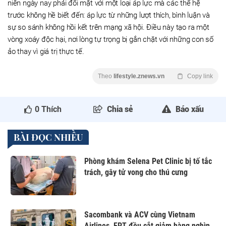
niên ngày nay phải đối mặt với một loại áp lực mà các thế hệ
trước không hề biết đến: áp lực từ những lượt thích, bình luận và
sự so sánh không hồi kết trên mạng xã hội. Điều này tạo ra một
vòng xoáy độc hại, nơi lòng tự trọng bị gắn chặt với những con số
ảo thay vì giá trị thực tế.
Theo
lifestyle.znews.vn
Copy link
0
Thích
Chia sẻ
Báo xấu
BÀI ĐỌC NHIỀU
Phòng khám Selena Pet Clinic bị tố tắc
trách, gây tử vong cho thú cưng
Sacombank và ACV cùng Vietnam
Airlines, FPT đều cắt giảm hàng nghìn