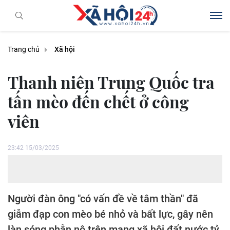
Trang chủ
Xã hội
Thanh niên Trung Quốc tra
tấn mèo đến chết ở công
viên
23:42 15/03/2025
Người đàn ông "có vấn đề về tâm thần" đã
giẫm đạp con mèo bé nhỏ và bất lực, gây nên
làn sóng phẫn nộ trên mạng xã hội đất nước tỷ