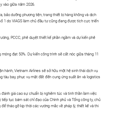
áy vào giữa năm 2026.
 bảo dưỡng phương tiện, trang thiết bị hàng không và dịch
số 1 do VIAGS làm chủ đầu tư cũng đang được tích cực triển
trường, PCCC, phê duyệt thiết kế phần ngầm và dự kiến phê
g móng đạt 50%. Dự kiến công trình sẽ cất nóc giữa tháng 11
ận hành, Vietnam Airlines sẽ sở hữu một hệ sinh thái dịch vụ
g tàu bay, phục vụ mặt đất đến cung ứng suất ăn và logistics
 đánh giá cao sự chuẩn bị nghiêm túc và tinh thần làm việc
ị tiếp tục bám sát chỉ đạo của Chính phủ và Tổng công ty, chủ
ể tháo gỡ kịp thời các vướng mắc về pháp lý, thiết kế và thi