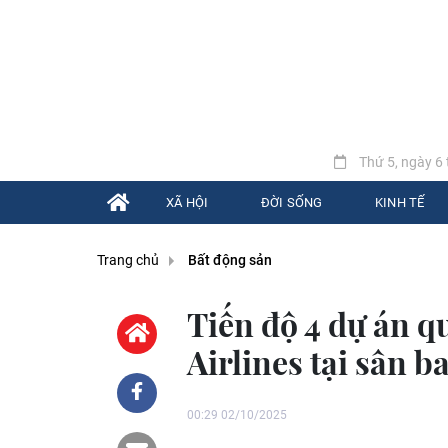
Thứ 5, ngày 6 
XÃ HỘI
ĐỜI SỐNG
KINH TẾ
Trang chủ
Bất động sản
Tiến độ 4 dự án q
Airlines tại sân 
00:29 02/10/2025