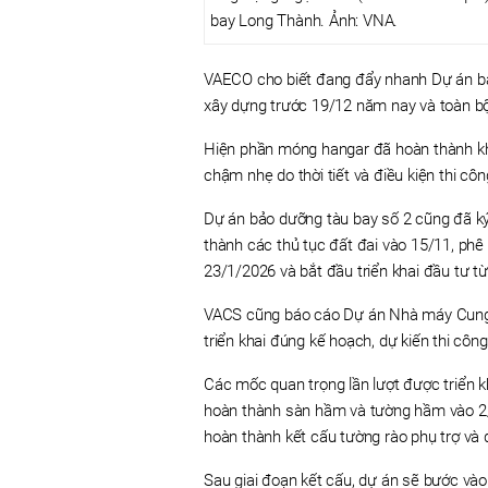
bay Long Thành. Ảnh: VNA.
VAECO cho biết đang đẩy nhanh Dự án bả
xây dựng trước 19/12 năm nay và toàn b
Hiện phần móng hangar đã hoàn thành k
chậm nhẹ do thời tiết và điều kiện thi c
Dự án bảo dưỡng tàu bay số 2 cũng đã ký
thành các thủ tục đất đai vào 15/11, phê
23/1/2026 và bắt đầu triển khai đầu tư t
VACS cũng báo cáo Dự án Nhà máy Cung 
triển khai đúng kế hoạch, dự kiến thi cô
Các mốc quan trọng lần lượt được triển k
hoàn thành sàn hầm và tường hầm vào 2/1
hoàn thành kết cấu tường rào phụ trợ và 
Sau giai đoạn kết cấu, dự án sẽ bước vào 