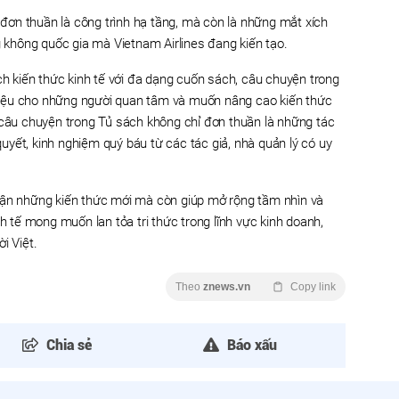
ơn thuần là công trình hạ tầng, mà còn là những mắt xích
g không quốc gia mà Vietnam Airlines đang kiến tạo.
ch kiến thức kinh tế với đa dạng cuốn sách, câu chuyện trong
ư liệu cho những người quan tâm và muốn nâng cao kiến thức
 câu chuyện trong Tủ sách không chỉ đơn thuần là những tác
yết, kinh nghiệm quý báu từ các tác giả, nhà quản lý có uy
cận những kiến thức mới mà còn giúp mở rộng tầm nhìn và
nh tế mong muốn lan tỏa tri thức trong lĩnh vực kinh doanh,
i Việt.
Theo
znews.vn
Copy link
Chia sẻ
Báo xấu