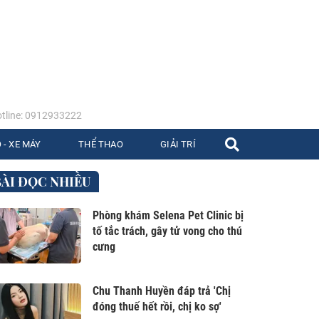
tline: 0912933222
 - XE MÁY
THỂ THAO
GIẢI TRÍ
BÀI ĐỌC NHIỀU
Phòng khám Selena Pet Clinic bị
tố tắc trách, gây tử vong cho thú
cưng
Chu Thanh Huyền đáp trả 'Chị
đóng thuế hết rồi, chị ko sợ'