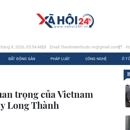
tháng 8, 2026, 05:54:47
Email: thanhnienthudo.vn@gmail.com
Ho
BẤT ĐỘNG SẢN
PHÁP LUẬT
CÔNG NGHỆ
Ô TÔ
uan trọng của Vietnam
bay Long Thành