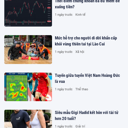
Thời điểm chứng khoán đã đủ 'mềm' để
xuống tiền?
1 ngày trước
Kinh tế
Mức hỗ trợ cho người di dời khẩn cấp
khỏi vùng thiên tai tại Lào Cai
1 ngày trước
Xã hội
Tuyến giữa tuyển Việt Nam Hoàng Đức
là vua
1 ngày trước
Thể thao
Siêu mẫu Gigi Hadid kết hôn với tài tử
hơn 20 tuổi?
1 ngày trước
Giải trí