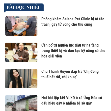
BÀI ĐỌC NHIỀU
Phòng khám Selena Pet Clinic bị tố tắc
trách, gây tử vong cho thú cưng
Cần bố trí nguồn lực đầu tư hạ tầng,
trang thiết bị và đào tạo kỹ năng số cho
hòa giải viên
Chu Thanh Huyền đáp trả 'Chị đóng
thuế hết rồi, chị ko sợ'
Hai bãi tập kết VLXD ở xã Ứng Hòa có
dấu hiệu gây ô nhiễm bị 'sờ gáy'