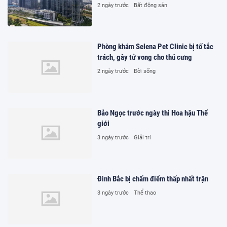
2 ngày trước
Bất động sản
Phòng khám Selena Pet Clinic bị tố tắc
trách, gây tử vong cho thú cưng
2 ngày trước
Đời sống
Bảo Ngọc trước ngày thi Hoa hậu Thế
giới
3 ngày trước
Giải trí
Đình Bắc bị chấm điểm thấp nhất trận
3 ngày trước
Thể thao