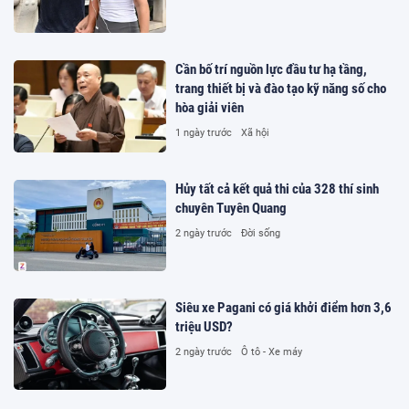
Cần bố trí nguồn lực đầu tư hạ tầng,
trang thiết bị và đào tạo kỹ năng số cho
hòa giải viên
1 ngày trước
Xã hội
Hủy tất cả kết quả thi của 328 thí sinh
chuyên Tuyên Quang
2 ngày trước
Đời sống
Siêu xe Pagani có giá khởi điểm hơn 3,6
triệu USD?
2 ngày trước
Ô tô - Xe máy