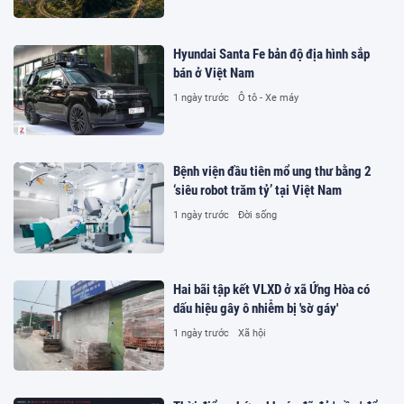
Hyundai Santa Fe bản độ địa hình sắp
bán ở Việt Nam
1 ngày trước
Ô tô - Xe máy
Bệnh viện đầu tiên mổ ung thư bằng 2
‘siêu robot trăm tỷ’ tại Việt Nam
1 ngày trước
Đời sống
Hai bãi tập kết VLXD ở xã Ứng Hòa có
dấu hiệu gây ô nhiễm bị 'sờ gáy'
1 ngày trước
Xã hội