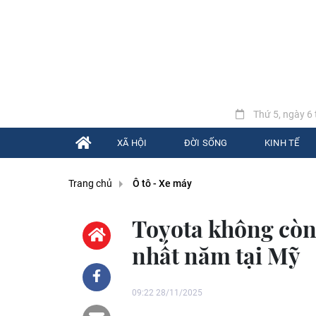
Thứ 5, ngày 6 
XÃ HỘI
ĐỜI SỐNG
KINH TẾ
Trang chủ
Ô tô - Xe máy
Toyota không còn 
nhất năm tại Mỹ
09:22 28/11/2025