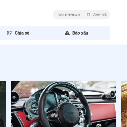
Theo
znews.vn
Copy link
Chia sẻ
Báo xấu