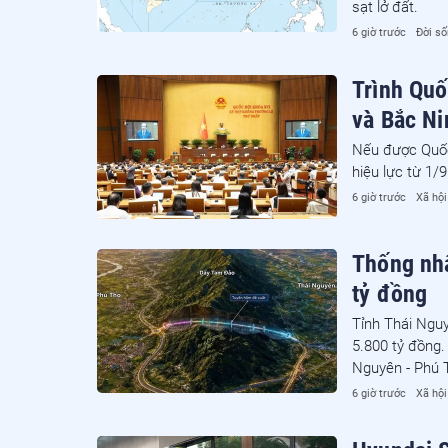
sạt lở đất.
6 giờ trước
Đời s
Trình Quố
và Bắc Ni
Nếu được Quốc
hiệu lực từ 1/
6 giờ trước
Xã hội
Thống nh
tỷ đồng
Tỉnh Thái Ngu
5.800 tỷ đồng.
Nguyên - Phú T
6 giờ trước
Xã hội