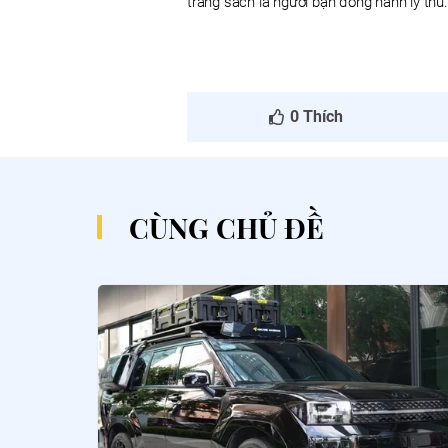
trang sách là người bạn đồng hành lý thú.
0
Thích
CÙNG CHỦ ĐỀ