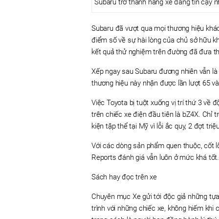
Subaru trở thành hãng xe đáng tin cậy 
Subaru đã vượt qua mọi thương hiệu khác 
điểm số về sự hài lòng của chủ sở hữu kh
kết quả thử nghiệm trên đường đã đưa thư
Xếp ngay sau Subaru đương nhiên vẫn là
thương hiệu này nhận được lần lượt 65 và 
Việc Toyota bị tuột xuống vị trí thứ 3 về đ
trên chiếc xe điện đầu tiên là bZ4X. Chỉ 
kiện tập thể tại Mỹ vì lỗi ắc quy, 2 đợt tri
Với các dòng sản phẩm quen thuộc, cốt 
Reports đánh giá vẫn luôn ở mức khá tốt
Sách hay đọc trên xe
Chuyên mục Xe gửi tới độc giả những tựa
trình với những chiếc xe, không hiếm khi