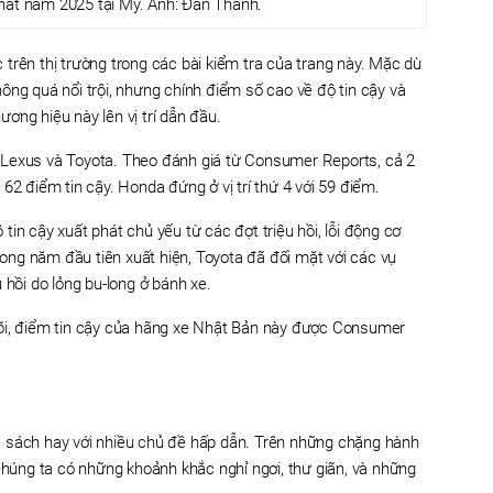
nhất năm 2025 tại Mỹ. Ảnh: Đan Thanh.
trên thị trường trong các bài kiểm tra của trang này. Mặc dù
ông quá nổi trội, nhưng chính điểm số cao về độ tin cậy và
ơng hiệu này lên vị trí dẫn đầu.
 Lexus và Toyota. Theo đánh giá từ Consumer Reports, cả 2
62 điểm tin cậy. Honda đứng ở vị trí thứ 4 với 59 điểm.
ộ tin cậy xuất phát chủ yếu từ các đợt triệu hồi, lỗi động cơ
trong năm đầu tiên xuất hiện, Toyota đã đối mặt với các vụ
ệu hồi do lỏng bu-long ở bánh xe.
lõi, điểm tin cậy của hãng xe Nhật Bản này được Consumer
.
 sách hay với nhiều chủ đề hấp dẫn. Trên những chặng hành
 chúng ta có những khoảnh khắc nghỉ ngơi, thư giãn, và những