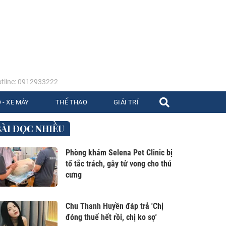
tline: 0912933222
 - XE MÁY
THỂ THAO
GIẢI TRÍ
BÀI ĐỌC NHIỀU
Phòng khám Selena Pet Clinic bị
tố tắc trách, gây tử vong cho thú
cưng
Chu Thanh Huyền đáp trả 'Chị
đóng thuế hết rồi, chị ko sợ'