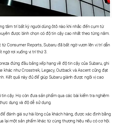
trong tâm trí bất kỳ người dùng ôtô nào khi nhắc đến cụm từ
 xuyên được bình chọn có độ tin cậy cao nhất theo từng năm.
t từ Consumer Reports, Subaru đã bất ngờ vươn lên vị trí dẫn
 ngờ rơi xuống vị trí thứ 3.
preza đứng đầu bảng xếp hạng về độ tin cậy của Subaru, ghi
e khác như Crosstrek, Legacy, Outback và Ascent cũng đạt
nh. Kết quả này đủ để giúp Subaru giành được ngôi vị cao
 tin cậy. Họ còn đưa sản phẩm qua các bài kiểm tra nghiêm
h thực dụng và độ dễ sử dụng.
để đánh giá sự hài lòng của khách hàng, được xác định bằng
a lại một sản phẩm khác từ cùng thương hiệu nếu có cơ hội.