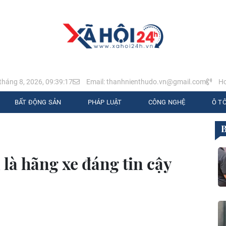
tháng 8, 2026, 09:39:19
Email: thanhnienthudo.vn@gmail.com
Ho
BẤT ĐỘNG SẢN
PHÁP LUẬT
CÔNG NGHỆ
Ô TÔ
là hãng xe đáng tin cậy