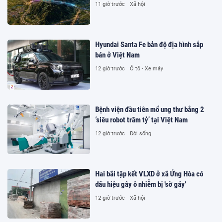
11 giờ trước
Xã hội
Hyundai Santa Fe bản độ địa hình sắp
bán ở Việt Nam
12 giờ trước
Ô tô - Xe máy
Bệnh viện đầu tiên mổ ung thư bằng 2
‘siêu robot trăm tỷ’ tại Việt Nam
12 giờ trước
Đời sống
Hai bãi tập kết VLXD ở xã Ứng Hòa có
dấu hiệu gây ô nhiễm bị 'sờ gáy'
12 giờ trước
Xã hội