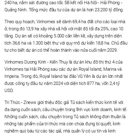
240 ha, nằm sát đường cao tốc 5B kết nối Hà Nội - Hải Phòng -
Quảng Ninh. Tổng mức đầu tư của dự án là hơn 23.200 tỷ đồng.
Theo quy hoạch, Vinhomes sẽ dành 69,4 ha đất cho các loại nhà
ở, trong đó 13,9 ha xây nhà xã hội với mật độ tối đa 25%, cao 10
tầng. Dự án sẽ có khoảng 5.000 căn liền kề, xây dựng trên diện
tích 36,6 ha và 1.300 biệt thự với quy mô dự kiến 18,8 ha. Chủ đầu
tư cho biết dự án có thể hoàn thành vào nửa cuối năm 2029.
Vinhomes Dương Kinh - Kiến Thụy là dự án khu đô thị thứ 4 của
Vinhomes tại Hải Phòng sau các dự án Royal Island, Marina và
Imperia. Trong đó, Royal Island tại đảo Vũ Yên là dự án lớn nhất
được công ty đầu tư năm 2024 với diện tích 877 ha, vốn 2,4 tỷ
USD.
Tri Thức - Znews giới thiệu độc giả Tủ sách kiến thức kinh tế với
đa dạng cuốn sách, câu chuyện trong lĩnh vực kinh doanh, kinh tế.
Những cuốn sách, câu chuyện trong Tủ sách không đơn thuần là
những tác phẩm của tri thức mà còn chứa đựng bí quyết, kinh
nghiệm quý báu từ các tác giả, nhà quản lý có uy tín và kinh