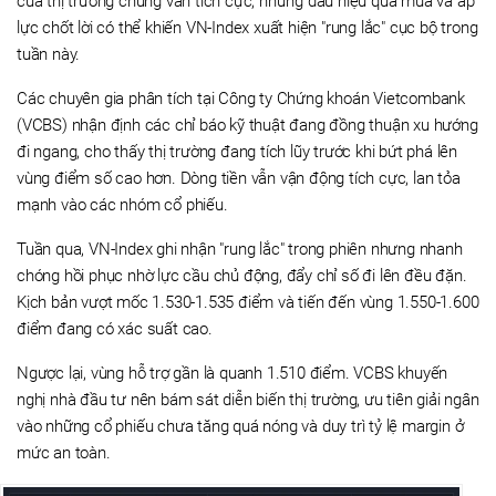
của thị trường chung vẫn tích cực, nhưng dấu hiệu quá mua và áp
lực chốt lời có thể khiến VN-Index xuất hiện "rung lắc" cục bộ trong
tuần này.
Các chuyên gia phân tích tại Công ty Chứng khoán Vietcombank
(VCBS) nhận định các chỉ báo kỹ thuật đang đồng thuận xu hướng
đi ngang, cho thấy thị trường đang tích lũy trước khi bứt phá lên
vùng điểm số cao hơn. Dòng tiền vẫn vận động tích cực, lan tỏa
mạnh vào các nhóm cổ phiếu.
Tuần qua, VN-Index ghi nhận "rung lắc" trong phiên nhưng nhanh
chóng hồi phục nhờ lực cầu chủ động, đẩy chỉ số đi lên đều đặn.
Kịch bản vượt mốc 1.530-1.535 điểm và tiến đến vùng 1.550-1.600
điểm đang có xác suất cao.
Ngược lại, vùng hỗ trợ gần là quanh 1.510 điểm. VCBS khuyến
nghị nhà đầu tư nên bám sát diễn biến thị trường, ưu tiên giải ngân
vào những cổ phiếu chưa tăng quá nóng và duy trì tỷ lệ margin ở
mức an toàn.