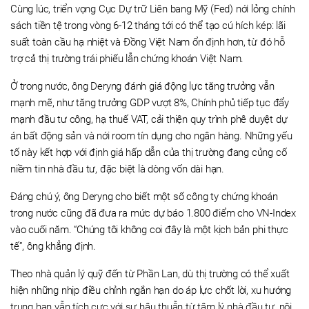
Cùng lúc, triển vọng Cục Dự trữ Liên bang Mỹ (Fed) nới lỏng chính
sách tiền tệ trong vòng 6-12 tháng tới có thể tạo cú hích kép: lãi
suất toàn cầu hạ nhiệt và Đồng Việt Nam ổn định hơn, từ đó hỗ
trợ cả thị trường trái phiếu lẫn chứng khoán Việt Nam.
Ở trong nước, ông Deryng đánh giá động lực tăng trưởng vẫn
mạnh mẽ, như tăng trưởng GDP vượt 8%, Chính phủ tiếp tục đẩy
mạnh đầu tư công, hạ thuế VAT, cải thiện quy trình phê duyệt dự
án bất động sản và nới room tín dụng cho ngân hàng. Những yếu
tố này kết hợp với định giá hấp dẫn của thị trường đang củng cố
niềm tin nhà đầu tư, đặc biệt là dòng vốn dài hạn.
Đáng chú ý, ông Deryng cho biết một số công ty chứng khoán
trong nước cũng đã đưa ra mức dự báo 1.800 điểm cho VN-Index
vào cuối năm. “Chúng tôi không coi đây là một kịch bản phi thực
tế”, ông khẳng định.
Theo nhà quản lý quỹ đến từ Phần Lan, dù thị trường có thể xuất
hiện những nhịp điều chỉnh ngắn hạn do áp lực chốt lời, xu hướng
trung hạn vẫn tích cực với sự hậu thuẫn từ tâm lý nhà đầu tư, nội