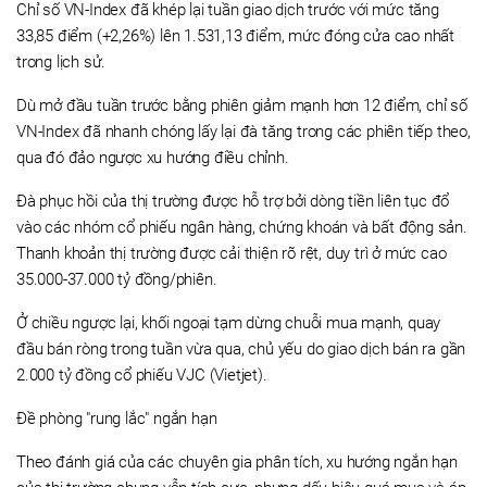
Chỉ số VN-Index đã khép lại tuần giao dịch trước với mức tăng
33,85 điểm (+2,26%) lên 1.531,13 điểm, mức đóng cửa cao nhất
trong lịch sử.
Dù mở đầu tuần trước bằng phiên giảm mạnh hơn 12 điểm, chỉ số
VN-Index đã nhanh chóng lấy lại đà tăng trong các phiên tiếp theo,
qua đó đảo ngược xu hướng điều chỉnh.
Đà phục hồi của thị trường được hỗ trợ bởi dòng tiền liên tục đổ
vào các nhóm cổ phiếu ngân hàng, chứng khoán và bất động sản.
Thanh khoản thị trường được cải thiện rõ rệt, duy trì ở mức cao
35.000-37.000 tỷ đồng/phiên.
Ở chiều ngược lại, khối ngoại tạm dừng chuỗi mua mạnh, quay
đầu bán ròng trong tuần vừa qua, chủ yếu do giao dịch bán ra gần
2.000 tỷ đồng cổ phiếu VJC (Vietjet).
Đề phòng "rung lắc" ngắn hạn
Theo đánh giá của các chuyên gia phân tích, xu hướng ngắn hạn