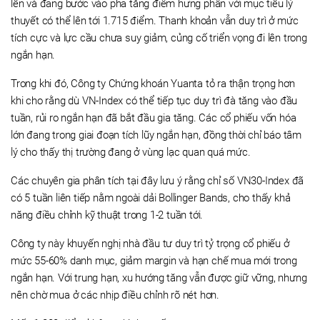
lên và đang bước vào pha tăng điểm hưng phấn với mục tiêu lý
thuyết có thể lên tới 1.715 điểm. Thanh khoản vẫn duy trì ở mức
tích cực và lực cầu chưa suy giảm, củng cố triển vọng đi lên trong
ngắn hạn.
Trong khi đó, Công ty Chứng khoán Yuanta tỏ ra thận trọng hơn
khi cho rằng dù VN-Index có thể tiếp tục duy trì đà tăng vào đầu
tuần, rủi ro ngắn hạn đã bắt đầu gia tăng. Các cổ phiếu vốn hóa
lớn đang trong giai đoạn tích lũy ngắn hạn, đồng thời chỉ báo tâm
lý cho thấy thị trường đang ở vùng lạc quan quá mức.
Các chuyên gia phân tích tại đây lưu ý rằng chỉ số VN30-Index đã
có 5 tuần liên tiếp nằm ngoài dải Bollinger Bands, cho thấy khả
năng điều chỉnh kỹ thuật trong 1-2 tuần tới.
Công ty này khuyến nghị nhà đầu tư duy trì tỷ trọng cổ phiếu ở
mức 55-60% danh mục, giảm margin và hạn chế mua mới trong
ngắn hạn. Với trung hạn, xu hướng tăng vẫn được giữ vững, nhưng
nên chờ mua ở các nhịp điều chỉnh rõ nét hơn.