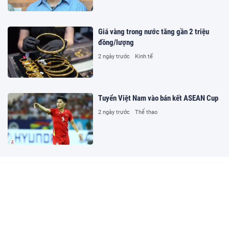
Giá vàng trong nước tăng gần 2 triệu
đồng/lượng
2 ngày trước
Kinh tế
Tuyển Việt Nam vào bán kết ASEAN Cup
2 ngày trước
Thể thao
Khánh Sky, Vua Quạt và Hồ Văn Khoa bị
khởi tố sau loạt livestream gây náo loạn
2 ngày trước
Pháp luật