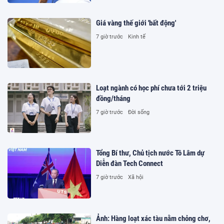
Giá vàng thế giới 'bất động'
7 giờ trước
Kinh tế
Loạt ngành có học phí chưa tới 2 triệu
đồng/tháng
7 giờ trước
Đời sống
Tổng Bí thư, Chủ tịch nước Tô Lâm dự
Diễn đàn Tech Connect
7 giờ trước
Xã hội
Ảnh: Hàng loạt xác tàu nằm chỏng chơ,