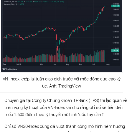
VN-Index khép lại tuần giao dịch trước với mốc đóng cửa cao kỷ
lục. Ảnh: TradingView.
Chuyên gia tại Công ty Chứng khoán TPBank (TPS) thì lạc quan về
triển vọng kỹ thuật của VN-Index khi cho rằng chỉ số sẽ tiến đến
mốc 1.600 điểm theo lý thuyết mô hình “cốc tay cầm”.
Chỉ số VN30-Index cũng đã vượt thành công mô hình nêm hướng