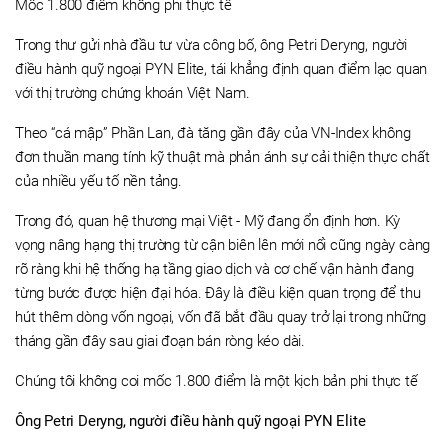
Mốc 1.800 điểm không phi thực tế
Trong thư gửi nhà đầu tư vừa công bố, ông Petri Deryng, người
điều hành quỹ ngoại PYN Elite, tái khẳng định quan điểm lạc quan
với thị trường chứng khoán Việt Nam.
Theo “cá mập” Phần Lan, đà tăng gần đây của VN-Index không
đơn thuần mang tính kỹ thuật mà phản ánh sự cải thiện thực chất
của nhiều yếu tố nền tảng.
Trong đó, quan hệ thương mại Việt - Mỹ đang ổn định hơn. Kỳ
vọng nâng hạng thị trường từ cận biên lên mới nổi cũng ngày càng
rõ ràng khi hệ thống hạ tầng giao dịch và cơ chế vận hành đang
từng bước được hiện đại hóa. Đây là điều kiện quan trọng để thu
hút thêm dòng vốn ngoại, vốn đã bắt đầu quay trở lại trong những
tháng gần đây sau giai đoạn bán ròng kéo dài.
Chúng tôi không coi mốc 1.800 điểm là một kịch bản phi thực tế
Ông Petri Deryng, người điều hành quỹ ngoại PYN Elite