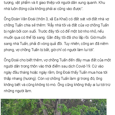
tượng, vật phẩm và ít giao thiệp với người dân xung quanh. Khu
nhà luôn đóng cửa không phải ai cũng vào được".
Ông Đoàn Văn Đoái (thôn 3, xã Ea Khal) có đất sát với đất nhà vợ
chồng Tuấn chia sẻ thêm: "Rẫy nhà tôi và đất của vợ chồng Tuấn
bị ngăn bởi con suối. Trước đây tôi có để một bờ nho nhỏ, nếu
muốn qua có thể lội sang. Gần đây, tôi đã cho lấp rồi. Giờ muốn
sang nhà Tuấn, phải đi vòng quả đồi. Tuy nhiên, công an đã niêm
phong, vợ chồng Tuấn bị bắt, giờ chỉ có người làm lui tới".
Ông Đoái cho biết thêm, vợ chồng Tuấn đến đây mua đất của một
người dân trong thôn vào thời điểm sau dịch Covid-19. Cứ vào
ngày đầu tháng hoặc ngày rằm, ông Đoái thấy Tuấn mua hoa tới
thắp nhang (hương). Còn vợ chồng Tuấn làm gì trong đó, ông
không biết và cũng không tò mò. Ông cũng không thấy ai lui tới trừ
những người làm.