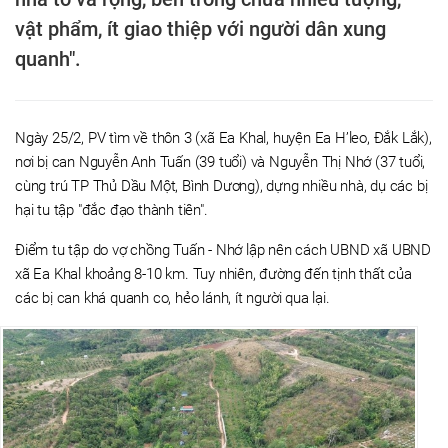
vật phẩm, ít giao thiệp với người dân xung
quanh".
Ngày 25/2, PV tìm về thôn 3 (xã Ea Khal, huyện Ea H’leo, Đắk Lắk),
nơi bị can Nguyễn Anh Tuấn (39 tuổi) và Nguyễn Thị Nhớ (37 tuổi,
cùng trú TP Thủ Dầu Một, Bình Dương), dựng nhiều nhà, dụ các bị
hại tu tập "đắc đạo thành tiên".
Điểm tu tập do vợ chồng Tuấn - Nhớ lập nên cách UBND xã UBND
xã Ea Khal khoảng 8-10 km. Tuy nhiên, đường đến tịnh thất của
các bị can khá quanh co, hẻo lánh, ít người qua lại.