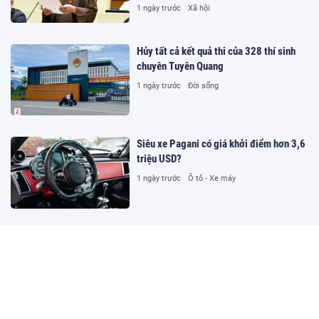
1 ngày trước
Xã hội
Hủy tất cả kết quả thi của 328 thí sinh
chuyên Tuyên Quang
1 ngày trước
Đời sống
Siêu xe Pagani có giá khởi điểm hơn 3,6
triệu USD?
1 ngày trước
Ô tô - Xe máy
Đường dây cá độ hơn 1.500 tỷ
đồng/tháng trên kênh bóng đá lậu Lương
Sơn TV
1 ngày trước
Pháp luật