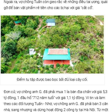
Ngoài ra, vợ chồng Tuấn còn gieo rắc về những điều tai ương, quái
gỡ để bán vật phẩm rẻ tiền cho các bị hại với giá "cắt cổ".
Điểm tu tập được bao bọc bởi đủ loại cây cối.
Đơn cử, vợ chồng anh G. đã phải mua 1 la bàn địa chấn với giá 5,3
tỷ đồng, 1 đầu hổ "712 năm tuổi" với giá 1,1 tỷ đồng. Vì tin và làm
theo các đối tượng Tuấn - Nhớ, vợ chồng anh G. đã phải bán 3 căn
nhà, sang nhượng và dừng hoạt động 2 công ty tại Hà Nội. Từ một