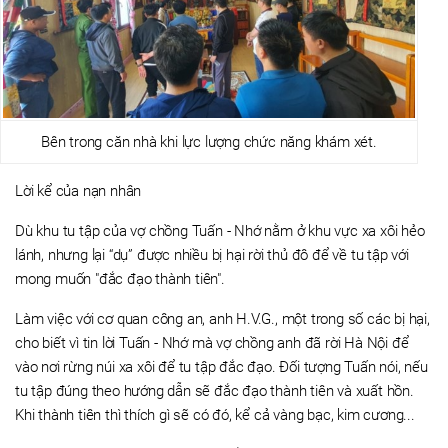
Bên trong căn nhà khi lực lượng chức năng khám xét.
Lời kể của nạn nhân
Dù khu tu tập của vợ chồng Tuấn - Nhớ nằm ở khu vực xa xôi hẻo
lánh, nhưng lại “dụ” được nhiều bị hại rời thủ đô để về tu tập với
mong muốn "đắc đạo thành tiên".
Làm việc với cơ quan công an, anh H.V.G., một trong số các bị hại,
cho biết vì tin lời Tuấn - Nhớ mà vợ chồng anh đã rời Hà Nội để
vào nơi rừng núi xa xôi để tu tập đắc đạo. Đối tượng Tuấn nói, nếu
tu tập đúng theo hướng dẫn sẽ đắc đạo thành tiên và xuất hồn.
Khi thành tiên thì thích gì sẽ có đó, kể cả vàng bạc, kim cương...