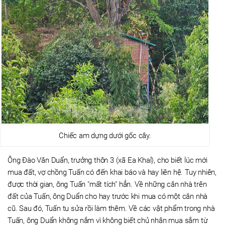
Chiếc am dựng dưới gốc cây.
Ông Đào Văn Duẩn, trưởng thôn 3 (xã Ea Khal), cho biết lúc mới
mua đất, vợ chồng Tuấn có đến khai báo và hay liên hệ. Tuy nhiên,
được thời gian, ông Tuấn "mất tích" hẳn. Về những căn nhà trên
đất của Tuấn, ông Duẩn cho hay trước khi mua có một căn nhà
cũ. Sau đó, Tuấn tu sửa rồi làm thêm. Về các vật phẩm trong nhà
Tuấn, ông Duẩn không nắm vì không biết chủ nhân mua sắm từ