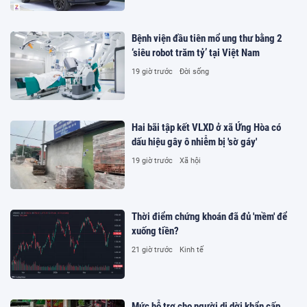
Bệnh viện đầu tiên mổ ung thư bằng 2
‘siêu robot trăm tỷ’ tại Việt Nam
19 giờ trước
Đời sống
Hai bãi tập kết VLXD ở xã Ứng Hòa có
dấu hiệu gây ô nhiễm bị 'sờ gáy'
19 giờ trước
Xã hội
Thời điểm chứng khoán đã đủ 'mềm' để
xuống tiền?
21 giờ trước
Kinh tế
Mức hỗ trợ cho người di dời khẩn cấp