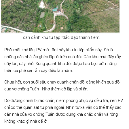
Toàn cảnh khu tu tập "đắc đạo thành tiên".
Phải mất khá lâu, PV mới tận thấy khu tu tập bí ẩn này. Đó là
những căn nhà lắp ghép lấp ló trên quả đồi. Các khu nhà đầy rẫy
cây lớn, cây nhỏ. Xung quanh khu đồi được bao bọc bởi những
triền cà phê xen lẫn cây điều lâu năm.
Chưa hết, con suối sâu chạy quanh chân đồi càng khiến quả đồi
của vợ chồng Tuấn - Nhớ thêm cô lập và bí ẩn.
Do đường chính bị rào chắn, niêm phong phục vụ điều tra, nên PV
chỉ có thể quan sát từ phía ngoài. Nhìn từ xa vẫn có thể thấy các
căn nhà của vợ chồng Tuấn được dựng khá chắc chắn và rộng,
không khác gì nhà để ở.