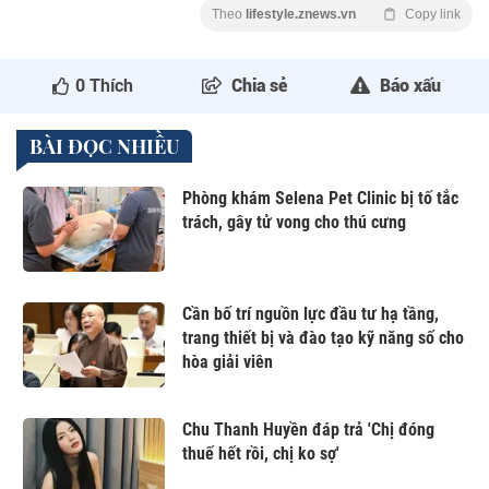
Theo
lifestyle.znews.vn
Copy link
0
Thích
Chia sẻ
Báo xấu
BÀI ĐỌC NHIỀU
Phòng khám Selena Pet Clinic bị tố tắc
trách, gây tử vong cho thú cưng
Cần bố trí nguồn lực đầu tư hạ tầng,
trang thiết bị và đào tạo kỹ năng số cho
hòa giải viên
Chu Thanh Huyền đáp trả 'Chị đóng
thuế hết rồi, chị ko sợ'