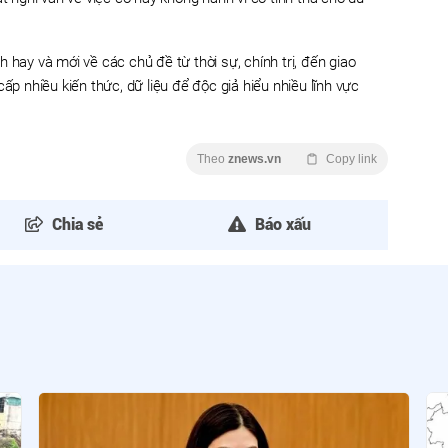
h hay và mới về các chủ đề từ thời sự, chính trị, đến giao
ấp nhiều kiến thức, dữ liệu để độc giả hiểu nhiều lĩnh vực
Theo
znews.vn
Copy link
Chia sẻ
Báo xấu