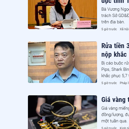
dục tỉnh 
Bà Vương Ngọc
trách Sở GD&ĐT
trên địa bàn.
5 giờ trước
Xã hội
Rửa tiền 
nộp khắc 
Bị cáo buộc rử
Pips, Shark Bì
khắc phục 5,7 
5 giờ trước
Pháp l
Giá vàng 
Giá vàng miếng
đồng/lượng, đư
một tuần qua.
5 giờ trước
Kinh t