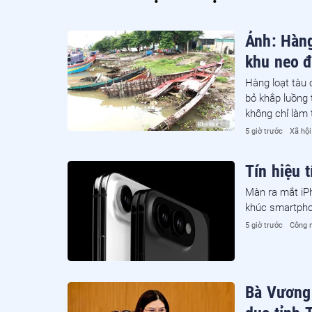
Ảnh: Hàng
khu neo 
Hàng loạt tàu 
bỏ khắp luồng 
không chỉ làm
nhiễm môi trườ
5 giờ trước
Xã hội
Tín hiệu 
Màn ra mắt iPh
khúc smartpho
5 giờ trước
Công 
Bà Vương 