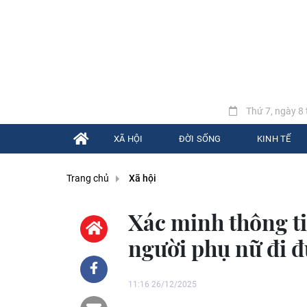
Thứ 7, ngày 8 
XÃ HỘI
ĐỜI SỐNG
KINH TẾ
Trang chủ
Xã hội
Xác minh thông ti
người phụ nữ đi 
11:16 26/12/2025