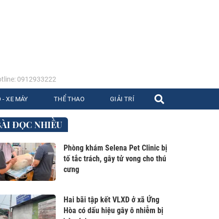
tline: 0912933222
 - XE MÁY
THỂ THAO
GIẢI TRÍ
BÀI ĐỌC NHIỀU
Phòng khám Selena Pet Clinic bị
tố tắc trách, gây tử vong cho thú
cưng
Hai bãi tập kết VLXD ở xã Ứng
Hòa có dấu hiệu gây ô nhiễm bị