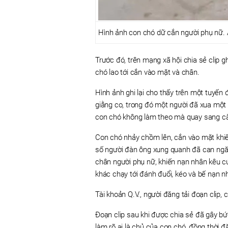
Hình ảnh con chó dữ cắn người phụ nữ. Ả
Trước đó, trên mạng xã hội chia sẻ clip g
chó lao tới cắn vào mặt và chân.
Hình ảnh ghi lại cho thấy trên một tuyến
giằng co, trong đó một người đã xua một
con chó không làm theo mà quay sang c
Con chó nhảy chồm lên, cắn vào mặt khiế
số người đàn ông xung quanh đã can ngăn
chân người phụ nữ, khiến nạn nhân kêu c
khác chạy tới đánh đuổi, kéo và bế nạn n
Tài khoản Q.V., người đăng tải đoạn clip, 
Đoạn clip sau khi được chia sẻ đã gây bứ
làm rõ ai là chủ của con chó, đồng thời đ