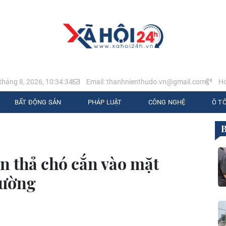
tháng 8, 2026, 10:34:35
Email: thanhnienthudo.vn@gmail.com
Ho
BẤT ĐỘNG SẢN
PHÁP LUẬT
CÔNG NGHỆ
Ô TÔ
n thả chó cắn vào mặt
đường