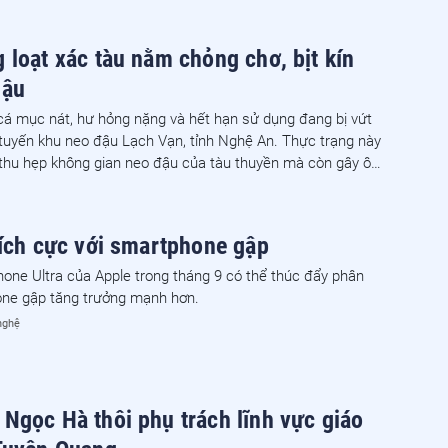
 loạt xác tàu nằm chỏng chơ, bịt kín
đậu
cá mục nát, hư hỏng nặng và hết hạn sử dụng đang bị vứt
tuyến khu neo đậu Lạch Vạn, tỉnh Nghệ An. Thực trạng này
 thu hẹp không gian neo đậu của tàu thuyền mà còn gây ô
ng và tiềm ẩn nguy cơ tai nạn giao thông đường thủy.
tích cực với smartphone gập
one Ultra của Apple trong tháng 9 có thể thúc đẩy phân
ne gập tăng trưởng mạnh hơn.
nghệ
Ngọc Hà thôi phụ trách lĩnh vực giáo