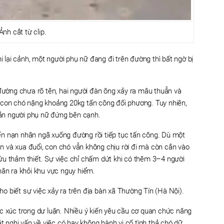
nh cắt từ clip.
hi lại cảnh, một người phụ nữ đang đi trên đường thì bất ngờ bị
 đường chưa rõ tên, hai người đàn ông xảy ra mâu thuẫn và
 con chó nặng khoảng 20kg tấn công đối phương. Tuy nhiên,
ắn người phụ nữ đứng bên cạnh.
n nạn nhân ngã xuống đường rồi tiếp tục tấn công. Dù một
 và xua đuổi, con chó vẫn không chịu rời đi mà còn cắn vào
ứu thảm thiết. Sự việc chỉ chấm dứt khi có thêm 3–4 người
hân ra khỏi khu vực nguy hiểm.
cho biết sự việc xảy ra trên địa bàn xã Thường Tín (Hà Nội).
c xúc trong dư luận. Nhiều ý kiến yêu cầu cơ quan chức năng
ặt nghi vấn về việc có hay không hành vi cố tình thả chó dữ