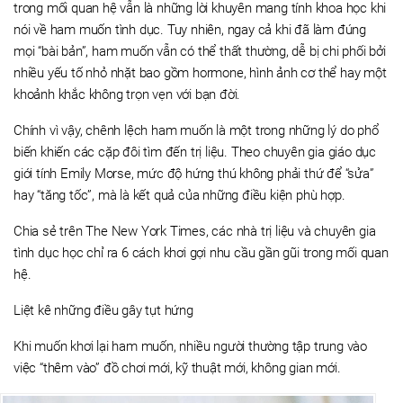
trong mối quan hệ vẫn là những lời khuyên mang tính khoa học khi
nói về ham muốn tình dục. Tuy nhiên, ngay cả khi đã làm đúng
mọi “bài bản”, ham muốn vẫn có thể thất thường, dễ bị chi phối bởi
nhiều yếu tố nhỏ nhặt bao gồm hormone, hình ảnh cơ thể hay một
khoảnh khắc không trọn vẹn với bạn đời.
Chính vì vậy, chênh lệch ham muốn là một trong những lý do phổ
biến khiến các cặp đôi tìm đến trị liệu. Theo chuyên gia giáo dục
giới tính Emily Morse, mức độ hứng thú không phải thứ để “sửa”
hay “tăng tốc”, mà là kết quả của những điều kiện phù hợp.
Chia sẻ trên The New York Times, các nhà trị liệu và chuyên gia
tình dục học chỉ ra 6 cách khơi gợi nhu cầu gần gũi trong mối quan
hệ.
Liệt kê những điều gây tụt hứng
Khi muốn khơi lại ham muốn, nhiều người thường tập trung vào
việc “thêm vào” đồ chơi mới, kỹ thuật mới, không gian mới.