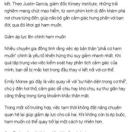
kết. Theo Justin Garcia, giám đốc Kinsey Institute, những trải
nghiệm mang chút mạo hiểm, từ xem phim kinh dị đến khám phá
nơi chưa từng đến, giúp não bộ gắn cảm giác hưng phấn với bạn
đời, qua đó khơi gợi ham muốn.
Giảm áp lực lên chính ham muốn
Nhiều chuyên gia đồng tình rằng việc ép bản thân “phải có ham
muốn” chính là yếu tố khiến hứng thú suy giảm nhanh nhất. Khi
quá tập trung vào việc kiểm soát hay phân tích cảm giác của
mình, bạn dễ bị mắc kẹt trong đầu thay vì kết nối với cơ thể.
Emily Morse gọi đây là việc quay về với “sự hiện diện trong cơ thể”,
chú ý đến hơi thở, cảm giác dễ chịu hay khó chịu, sự thư giãn hay
căng thẳng trong từng khoảnh khắc thân mật.
Trong một số trường hợp, việc tạm thời không đặt nặng chuyện
quan hệ lại giúp giảm áp lực cho cả hai. Khi không còn bị ép buộc,
ham muốn có thể quay trở lại một cách tự nhiên hơn.