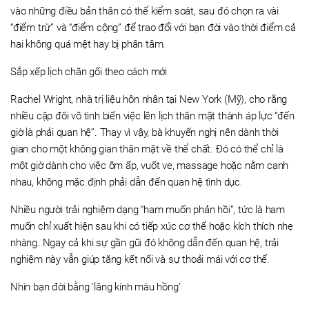
vào những điều bản thân có thể kiểm soát, sau đó chọn ra vài
“điểm trừ” và “điểm cộng” để trao đổi với bạn đời vào thời điểm cả
hai không quá mệt hay bị phân tâm.
Sắp xếp lịch chăn gối theo cách mới
Rachel Wright, nhà trị liệu hôn nhân tại New York (Mỹ), cho rằng
nhiều cặp đôi vô tình biến việc lên lịch thân mật thành áp lực “đến
giờ là phải quan hệ”. Thay vì vậy, bà khuyến nghị nên dành thời
gian cho một không gian thân mật về thể chất. Đó có thể chỉ là
một giờ dành cho việc ôm ấp, vuốt ve, massage hoặc nằm cạnh
nhau, không mặc định phải dẫn đến quan hệ tình dục.
Nhiều người trải nghiệm dạng “ham muốn phản hồi”, tức là ham
muốn chỉ xuất hiện sau khi có tiếp xúc cơ thể hoặc kích thích nhẹ
nhàng. Ngay cả khi sự gần gũi đó không dẫn đến quan hệ, trải
nghiệm này vẫn giúp tăng kết nối và sự thoải mái với cơ thể.
Nhìn bạn đời bằng ‘lăng kính màu hồng’