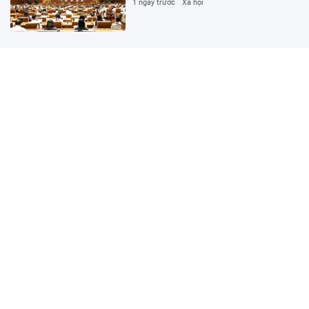
1 ngày trước
Xã hội
Thống nhất làm đường hầm Tam Đảo gần
5.800 tỷ đồng
1 ngày trước
Xã hội
Hyundai Santa Fe bản độ địa hình sắp
bán ở Việt Nam
1 ngày trước
Ô tô - Xe máy
Bệnh viện đầu tiên mổ ung thư bằng 2
‘siêu robot trăm tỷ’ tại Việt Nam
1 ngày trước
Đời sống