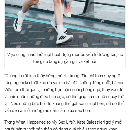
Việc cùng nhau thử một hoạt động mới, có yếu tố tương tác, có
thể giúp tăng sự gần gũi và kết nối.
“Chúng ta rất khó thấy hứng thú khi trong đầu chỉ toàn suy nghĩ
rằng người kia thật khó ưa và xếp bát đĩa không đúng chỗ”, bà nói.
Việc tạm thời gác lại những bực bội ngoài phòng ngủ, thay vào đó
là nhìn nhận những điều tích cực, có thể giúp ham muốn quay trở
lại. Nếu những bức bối đó không thể gạt sang một bên, rất có thể
vấn đề nằm ở những rào cản cảm xúc sâu hơn.
Trong What Happened to My Sex Life?, Kate Balestrieri gợi ý mỗi
người nên tự hỏi: bản thân có đang quá chiều theo người khác,