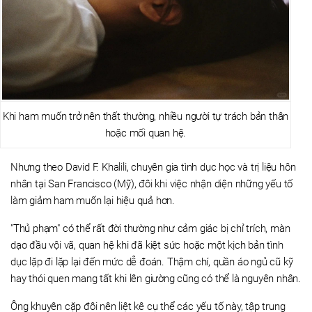
Khi ham muốn trở nên thất thường, nhiều người tự trách bản thân
hoặc mối quan hệ.
Nhưng theo David F. Khalili, chuyên gia tình dục học và trị liệu hôn
nhân tại San Francisco (Mỹ), đôi khi việc nhận diện những yếu tố
làm giảm ham muốn lại hiệu quả hơn.
"Thủ phạm" có thể rất đời thường như cảm giác bị chỉ trích, màn
dạo đầu vội vã, quan hệ khi đã kiệt sức hoặc một kịch bản tình
dục lặp đi lặp lại đến mức dễ đoán. Thậm chí, quần áo ngủ cũ kỹ
hay thói quen mang tất khi lên giường cũng có thể là nguyên nhân.
Ông khuyên cặp đôi nên liệt kê cụ thể các yếu tố này, tập trung