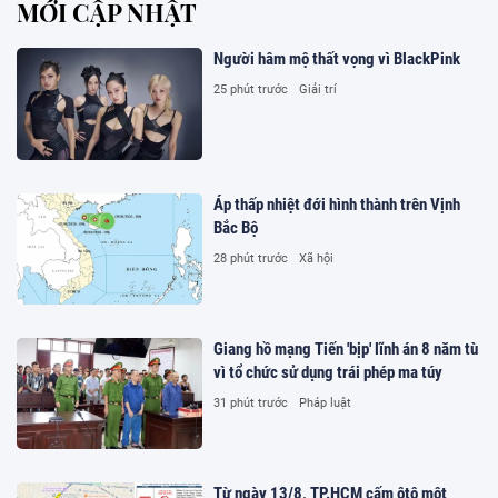
MỚI CẬP NHẬT
Người hâm mộ thất vọng vì BlackPink
25 phút trước
Giải trí
Áp thấp nhiệt đới hình thành trên Vịnh
Bắc Bộ
28 phút trước
Xã hội
Giang hồ mạng Tiến 'bịp' lĩnh án 8 năm tù
vì tổ chức sử dụng trái phép ma túy
31 phút trước
Pháp luật
Từ ngày 13/8, TP.HCM cấm ôtô một