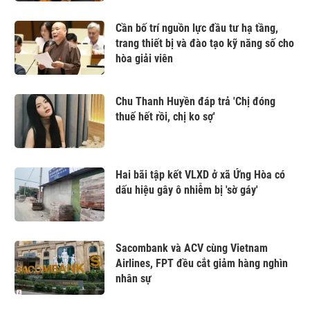
Cần bố trí nguồn lực đầu tư hạ tầng,
trang thiết bị và đào tạo kỹ năng số cho
hòa giải viên
Chu Thanh Huyền đáp trả 'Chị đóng
thuế hết rồi, chị ko sợ'
Hai bãi tập kết VLXD ở xã Ứng Hòa có
dấu hiệu gây ô nhiễm bị 'sờ gáy'
Sacombank và ACV cùng Vietnam
Airlines, FPT đều cắt giảm hàng nghìn
nhân sự