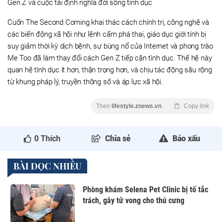
Gen Z và cuộc tái định nghĩa đời sống tình dục
Cuốn The Second Coming khai thác cách chính trị, công nghệ và
các biến động xã hội như lệnh cấm phá thai, giáo dục giới tính bị
suy giảm thời kỳ dịch bệnh, sự bùng nổ của Internet và phong trào
Me Too đã làm thay đổi cách Gen Z tiếp cận tình dục. Thế hệ này
quan hệ tình dục ít hơn, thận trọng hơn, và chịu tác động sâu rộng
từ khung pháp lý, truyền thông số và áp lực xã hội.
Theo
lifestyle.znews.vn
Copy link
0
Thích
Chia sẻ
Báo xấu
BÀI ĐỌC NHIỀU
Phòng khám Selena Pet Clinic bị tố tắc
trách, gây tử vong cho thú cưng