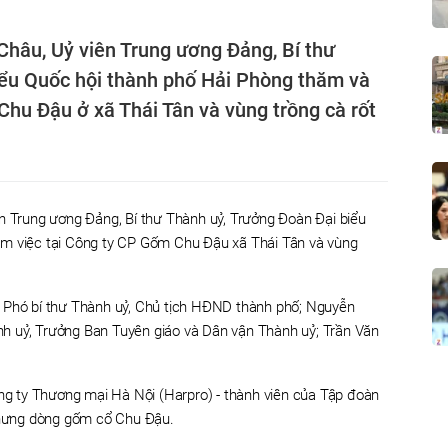
 Châu, Uỷ viên Trung ương Đảng, Bí thư
iểu Quốc hội thành phố Hải Phòng thăm và
Chu Đậu ở xã Thái Tân và vùng trồng cà rốt
ên Trung ương Đảng, Bí thư Thành uỷ, Trưởng Đoàn Đại biểu
àm việc tại Công ty CP Gốm Chu Đậu xã Thái Tân và vùng
 Phó bí thư Thành uỷ, Chủ tịch HĐND thành phố; Nguyễn
h uỷ, Trưởng Ban Tuyên giáo và Dân vận Thành uỷ; Trần Văn
 ty Thương mại Hà Nội (Harpro) - thành viên của Tập đoàn
hưng dòng gốm cổ Chu Đậu.