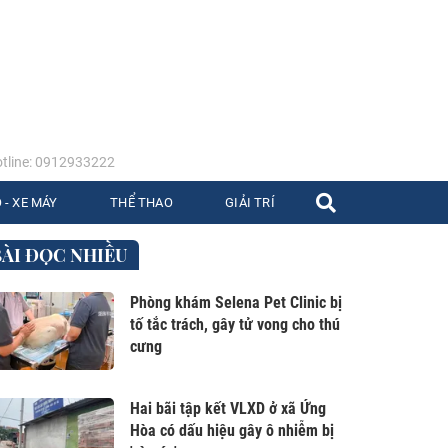
tline: 0912933222
 - XE MÁY
THỂ THAO
GIẢI TRÍ
BÀI ĐỌC NHIỀU
Phòng khám Selena Pet Clinic bị
tố tắc trách, gây tử vong cho thú
cưng
Hai bãi tập kết VLXD ở xã Ứng
Hòa có dấu hiệu gây ô nhiễm bị