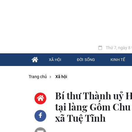
Thứ 7, ngày 8 
XÃ HỘI
ĐỜI SỐNG
KINH TẾ
Trang chủ
Xã hội
Bí thư Thành uỷ H
tại làng Gốm Chu 
xã Tuệ Tĩnh