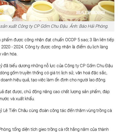
sản xuất Công ty CP Gốm Chu Đậu. Ảnh: Báo Hải Phòng.
n phẩm được công nhận đạt chuẩn OCOP 5 sao; 3 lần liên tiếp
 2020 - 2024. Công ty được công nhận là điểm du lịch làng
h văn hóa.
h uỷ đã biểu dương những nỗ lực của Công ty CP Gốm Chu Đậu
n dòng gốm truyền thống có giá trị lịch sử, văn hoá đặc sắc,
h doanh hiệu quả, tạo việc làm ổn định cho người lao động.
quả đạt được, chủ động nâng cao chất lượng sản phẩm, đáp
 nước và xuất khẩu.
uỷ Lê Tiến Châu cùng đoàn công tác đến thăm vùng trồng cà
hòng, tổng diện tích gieo trồng cà rốt hằng năm của thành