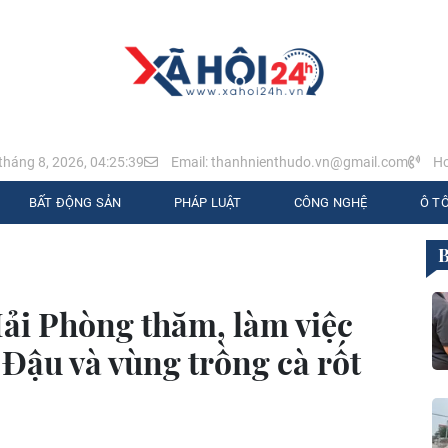
tháng 8, 2026, 04:25:40
Email: thanhnienthudo.vn@gmail.com
Ho
BẤT ĐỘNG SẢN
PHÁP LUẬT
CÔNG NGHỆ
Ô TÔ
ải Phòng thăm, làm việc
Đậu và vùng trồng cà rốt