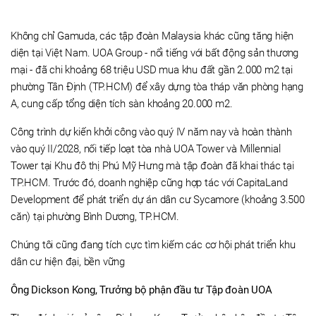
Không chỉ Gamuda, các tập đoàn Malaysia khác cũng tăng hiện
diện tại Việt Nam. UOA Group - nổi tiếng với bất động sản thương
mại - đã chi khoảng 68 triệu USD mua khu đất gần 2.000 m2 tại
phường Tân Định (TP.HCM) để xây dựng tòa tháp văn phòng hạng
A, cung cấp tổng diện tích sàn khoảng 20.000 m2.
Công trình dự kiến khởi công vào quý IV năm nay và hoàn thành
vào quý II/2028, nối tiếp loạt tòa nhà UOA Tower và Millennial
Tower tại Khu đô thị Phú Mỹ Hưng mà tập đoàn đã khai thác tại
TP.HCM. Trước đó, doanh nghiệp cũng hợp tác với CapitaLand
Development để phát triển dự án dân cư Sycamore (khoảng 3.500
căn) tại phường Bình Dương, TP.HCM.
Chúng tôi cũng đang tích cực tìm kiếm các cơ hội phát triển khu
dân cư hiện đại, bền vững
Ông Dickson Kong, Trưởng bộ phận đầu tư Tập đoàn UOA