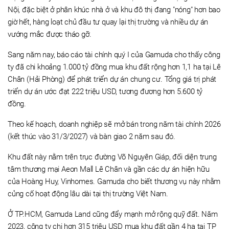
Nội, đặc biệt ở phân khúc nhà ở và khu đô thị đang "nóng" hơn bao
giờ hết, hàng loạt chủ đầu tư quay lại thị trường và nhiều dự án
vướng mắc được tháo gỡ.
Sang năm nay, báo cáo tài chính quý I của Gamuda cho thấy công
ty đã chi khoảng 1.000 tỷ đồng mua khu đất rộng hơn 1,1 ha tại Lê
Chân (Hải Phòng) để phát triển dự án chung cư. Tổng giá trị phát
triển dự án ước đạt 222 triệu USD, tương đương hơn 5.600 tỷ
đồng.
Theo kế hoạch, doanh nghiệp sẽ mở bán trong năm tài chính 2026
(kết thúc vào 31/3/2027) và bàn giao 2 năm sau đó.
Khu đất này nằm trên trục đường Võ Nguyên Giáp, đối diện trung
tâm thương mại Aeon Mall Lê Chân và gần các dự án hiện hữu
của Hoàng Huy, Vinhomes. Gamuda cho biết thương vụ này nhằm
củng cố hoạt động lâu dài tại thị trường Việt Nam.
Ở TP.HCM, Gamuda Land cũng đẩy mạnh mở rộng quỹ đất. Năm
2023, công ty chi hơn 315 triệu USD mua khu đất gần 4 ha tại TP