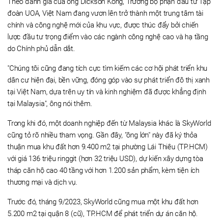
Theo đánh giá của ông Dickson Kong, Trưởng bộ phận đầu tư Tập
đoàn UOA, Việt Nam đang vươn lên trở thành một trung tâm tài
chính và công nghệ mới của khu vực, được thúc đẩy bởi chiến
lược đầu tư trọng điểm vào các ngành công nghệ cao và hạ tầng
do Chính phủ dẫn dắt.
"Chúng tôi cũng đang tích cực tìm kiếm các cơ hội phát triển khu
dân cư hiện đại, bền vững, đóng góp vào sự phát triển đô thị xanh
tại Việt Nam, dựa trên uy tín và kinh nghiệm đã được khẳng định
tại Malaysia", ông nói thêm.
Trong khi đó, một doanh nghiệp đến từ Malaysia khác là SkyWorld
cũng tỏ rõ nhiều tham vọng. Gần đây, "ông lớn" này đã ký thỏa
thuận mua khu đất hơn 9.400 m2 tại phường Lái Thiêu (TP.HCM)
với giá 136 triệu ringgit (hơn 32 triệu USD), dự kiến xây dựng tòa
tháp căn hộ cao 40 tầng với hơn 1.200 sản phẩm, kèm tiện ích
thương mại và dịch vụ.
Trước đó, tháng 9/2023, SkyWorld cũng mua một khu đất hơn
5.200 m2 tại quận 8 (cũ), TP.HCM để phát triển dự án căn hộ.