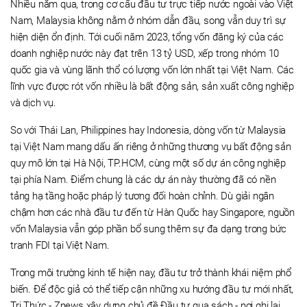
Nhiều năm qua, trong cơ cấu đầu tư trực tiếp nước ngoài vào Việt
Nam, Malaysia không nằm ở nhóm dẫn đầu, song vẫn duy trì sự
hiện diện ổn định. Tới cuối năm 2023, tổng vốn đăng ký của các
doanh nghiệp nước này đạt trên 13 tỷ USD, xếp trong nhóm 10
quốc gia và vùng lãnh thổ có lượng vốn lớn nhất tại Việt Nam. Các
lĩnh vực được rót vốn nhiều là bất động sản, sản xuất công nghiệp
và dịch vụ.
So với Thái Lan, Philippines hay Indonesia, dòng vốn từ Malaysia
tại Việt Nam mang dấu ấn riêng ở những thương vụ bất động sản
quy mô lớn tại Hà Nội, TP.HCM, cùng một số dự án công nghiệp
tại phía Nam. Điểm chung là các dự án này thường đã có nền
tảng hạ tầng hoặc pháp lý tương đối hoàn chỉnh. Dù giải ngân
chậm hơn các nhà đầu tư đến từ Hàn Quốc hay Singapore, nguồn
vốn Malaysia vẫn góp phần bổ sung thêm sự đa dạng trong bức
tranh FDI tại Việt Nam.
Trong môi trường kinh tế hiện nay, đầu tư trở thành khái niệm phổ
biến. Để độc giả có thể tiếp cận những xu hướng đầu tư mới nhất,
Tri Thức - Znews xây dựng chủ đề Đầu tư qua sách - nơi ghi lại