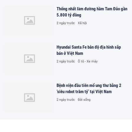
Thống nhất làm đường hầm Tam Đảo gần
5.800 tỷ đồng
2 ngày trước
Xã hội
Hyundai Santa Fe bản độ địa hình sắp
bán ở Việt Nam
2 ngày trước
Ô tô - Xe máy
Bệnh viện đầu tiên mổ ung thư bằng 2
‘siêu robot trăm tỷ’ tại Việt Nam
2 ngày trước
Đời sống
Hai bãi tập kết VLXD ở xã Ứng Hòa có
dấu hiệu gây ô nhiễm bị 'sờ gáy'