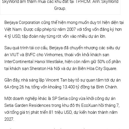
SkyWorld âm thầm mua các khu đất tại TP.HCM. Ảnh: SkyWorld
Group.
Berjaya Corporation cũng thể hiện mong muốn duy trì hiện diện tại
Việt Nam. Được cấp phép từ năm 2007 với tổng vốn đăng ký hơn
4 tỷ USD, tập đoàn này từng rót vốn vào nhiều dự án lớn.
Sau quá trình tái cơ cấu, Berjaya đã chuyển nhượng các siêu dự
án VIUT và BVFC cho Vinhomes, thoái vốn khỏi khách sạn
InterContinental Hanoi Westlake, hiện còn nắm giữ 50% cổ phần
tại khách sạn Sheraton Hà Nội và dự án Biên Hòa City Square.
Gần đây, nhà sáng lập Vincent Tan bày tỏ sự quan tâm tới dự án
6A rộng 26 ha, tổng vốn khoảng 13.400 tỷ đồng tại Bình Chánh.
Một doanh nghiệp khác là SP Setia cũng vừa khởi công dự án
Setia Garden Residences trong khu đô thị EcoXuan hồi tháng 7,
với tổng giá trị phát triển 81 triệu USD, dự kiến hoàn thành năm
2027.