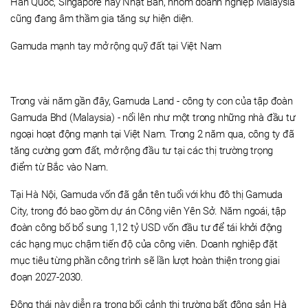
Hàn Quốc, Singapore hay Nhật Bản, nhóm doanh nghiệp Malaysia
cũng đang âm thầm gia tăng sự hiện diện.
Gamuda mạnh tay mở rộng quỹ đất tại Việt Nam
Trong vài năm gần đây, Gamuda Land - công ty con của tập đoàn
Gamuda Bhd (Malaysia) - nổi lên như một trong những nhà đầu tư
ngoại hoạt động mạnh tại Việt Nam. Trong 2 năm qua, công ty đã
tăng cường gom đất, mở rộng đầu tư tại các thị trường trọng
điểm từ Bắc vào Nam.
Tại Hà Nội, Gamuda vốn đã gắn tên tuổi với khu đô thị Gamuda
City, trong đó bao gồm dự án Công viên Yên Sở. Năm ngoái, tập
đoàn công bố bổ sung 1,12 tỷ USD vốn đầu tư để tái khởi động
các hạng mục chậm tiến độ của công viên. Doanh nghiệp đặt
mục tiêu từng phần công trình sẽ lần lượt hoàn thiện trong giai
đoạn 2027-2030.
Động thái này diễn ra trong bối cảnh thị trường bất động sản Hà