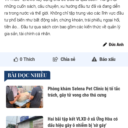
những cuốn sách, câu chuyện, xu hướng đầu tư đã và đang diễn
ra trong nước và thế giới. Không chỉ tập trung vào các lĩnh vực đầu
tư phổ biến như bất động sản, chứng khoán, trái phiếu, ngoại hối,
tiền ảo... Đầu tư qua sách còn bao gồm các kiến thức về quản lý
gia sản, tài chính cá nhân.
Đức Anh
0
Thích
Chia sẻ
Báo xấu
BÀI ĐỌC NHIỀU
Phòng khám Selena Pet Clinic bị tố tắc
trách, gây tử vong cho thú cưng
Hai bãi tập kết VLXD ở xã Ứng Hòa có
dấu hiệu gây ô nhiễm bị 'sờ gáy'