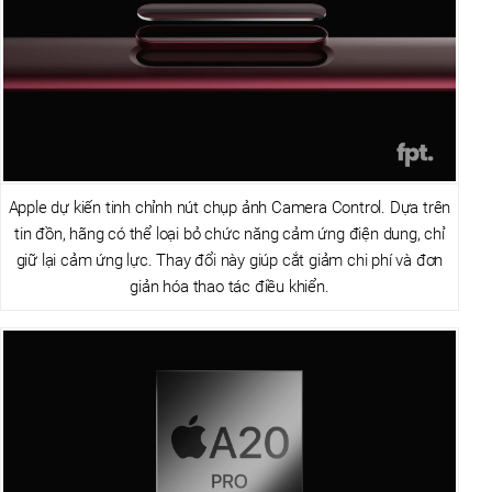
Apple dự kiến tinh chỉnh nút chụp ảnh Camera Control. Dựa trên
tin đồn, hãng có thể loại bỏ chức năng cảm ứng điện dung, chỉ
giữ lại cảm ứng lực. Thay đổi này giúp cắt giảm chi phí và đơn
giản hóa thao tác điều khiển.