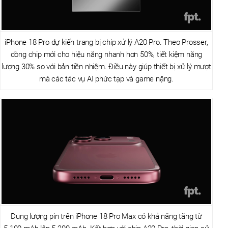
iPhone 18 Pro dự kiến trang bị chip xử lý A20 Pro. Theo Prosser,
dòng chip mới cho hiệu năng nhanh hơn 50%, tiết kiệm năng
lượng 30% so với bản tiền nhiệm. Điều này giúp thiết bị xử lý mượt
mà các tác vụ AI phức tạp và game nặng.
Dung lượng pin trên iPhone 18 Pro Max có khả năng tăng từ