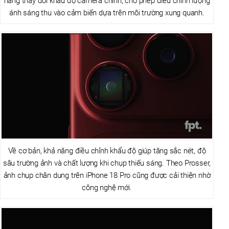
năng thay đổi khẩu độ camera chính, cho phép điều chỉnh lượng
ánh sáng thu vào cảm biến dựa trên môi trường xung quanh.
Về cơ bản, khả năng điều chỉnh khẩu độ giúp tăng sắc nét, độ
sâu trường ảnh và chất lượng khi chụp thiếu sáng. Theo Prosser,
ảnh chụp chân dung trên iPhone 18 Pro cũng được cải thiện nhờ
công nghệ mới.