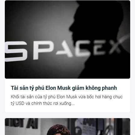
Tài sản tỷ phú Elon Musk giảm không phanh
Khối tài sản của tỷ phú Elon Musk vừa bốc hơi hàng chục
tỷ USD và chính thức rơi xuống...