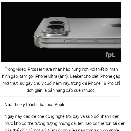
Trong video, Prosser thừa nhận hào hứng hơn với thiết bị màn
hình gập, tạm gọi iPhone Ultra (ảnh). Leaker cho biết iPhone gập
mới thực sự gây chú ý cuối năm nay, trong khi iPhone 18 Pro chỉ
đơn giản là bản nâng cấp quen thuộc.
Nửa thế kỷ thành - bại của Apple
Ngày nay, các đế chế công nghệ trỗi dậy và sụp đổ nhanh đến
mức khó có thể tưởng tượng những cái tên nào có thể tồn tại đến
nửa thế kỷ. Chỉ một số ít làm được điều này, trong đó có Apple.