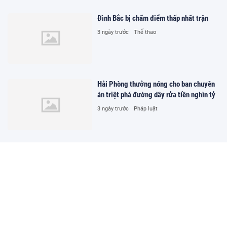
Đình Bắc bị chấm điểm thấp nhất trận
3 ngày trước
Thể thao
Hải Phòng thưởng nóng cho ban chuyên
án triệt phá đường dây rửa tiền nghìn tỷ
3 ngày trước
Pháp luật
Mỹ bất ngờ cứu đồng yen của Nhật Bản?
3 ngày trước
Kinh tế
Rà soát bảo đảm tính thống nhất giữa