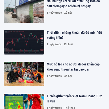
Hai bãi tập kết VLXD ở xã Ứng Hòa có
dấu hiệu gây ô nhiễm bị 'sờ gáy'
1 ngày trước
Xã hội
Thời điểm chứng khoán đã đủ 'mềm' để
xuống tiền?
1 ngày trước
Kinh tế
Mức hỗ trợ cho người di dời khẩn cấp
khỏi vùng thiên tai tại Lào Cai
1 ngày trước
Xã hội
Tuyến giữa tuyển Việt Nam Hoàng Đức
là vua
1 ngày trước
Thể thao