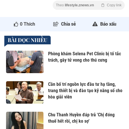
Theo
lifestyle.znews.vn
Copy link
0
Thích
Chia sẻ
Báo xấu
BÀI ĐỌC NHIỀU
Phòng khám Selena Pet Clinic bị tố tắc
trách, gây tử vong cho thú cưng
Cần bố trí nguồn lực đầu tư hạ tầng,
trang thiết bị và đào tạo kỹ năng số cho
hòa giải viên
Chu Thanh Huyền đáp trả 'Chị đóng
thuế hết rồi, chị ko sợ'