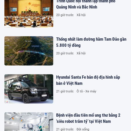
Trình Quốc hội thành lập thành phố
Quảng Ninh và Bắc Ninh
20 giờ trước
Xã hội
Thống nhất làm đường hầm Tam Đảo gần
5.800 tỷ đồng
20 giờ trước
Xã hội
Hyundai Santa Fe bản độ địa hình sắp
bán ở Việt Nam
21 giờ trước
Ô tô - Xe máy
Bệnh viện đầu tiên mổ ung thư bằng 2
‘siêu robot trăm tỷ’ tại Việt Nam
21 giờ trước
Đời sống