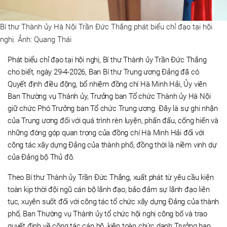
Bí thư Thành ủy Hà Nội Trần Đức Thắng phát biểu chỉ đạo tại hội
nghị. Ảnh: Quang Thái
Phát biểu chỉ đạo tại hội nghị, Bí thư Thành ủy Trần Đức Thắng
cho biết, ngày 29-4-2026, Ban Bí thư Trung ương Đảng đã có
Quyết định điều động, bổ nhiệm đồng chí Hà Minh Hải, Ủy viên
Ban Thường vụ Thành ủy, Trưởng ban Tổ chức Thành ủy Hà Nội
giữ chức Phó Trưởng ban Tổ chức Trung ương. Đây là sự ghi nhận
của Trung ương đối với quá trình rèn luyện, phấn đấu, cống hiến và
những đóng góp quan trọng của đồng chí Hà Minh Hải đối với
công tác xây dựng Đảng của thành phố, đồng thời là niềm vinh dự
của Đảng bộ Thủ đô.
Theo Bí thư Thành ủy Trần Đức Thắng, xuất phát từ yêu cầu kiện
toàn kịp thời đội ngũ cán bộ lãnh đạo, bảo đảm sự lãnh đạo liên
tục, xuyên suốt đối với công tác tổ chức xây dựng Đảng của thành
phố, Ban Thường vụ Thành ủy tổ chức hội nghị công bố và trao
quyết định về công tác cán bộ, kiện toàn chức danh Trưởng ban