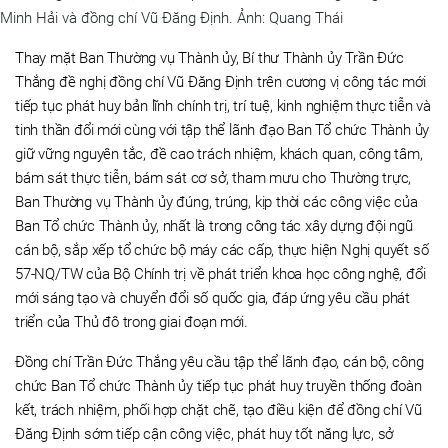
Minh Hải và đồng chí Vũ Đăng Định. Ảnh: Quang Thái
Thay mặt Ban Thường vụ Thành ủy, Bí thư Thành ủy Trần Đức
Thắng đề nghị đồng chí Vũ Đăng Định trên cương vị công tác mới
tiếp tục phát huy bản lĩnh chính trị, trí tuệ, kinh nghiệm thực tiễn và
tinh thần đổi mới cùng với tập thể lãnh đạo Ban Tổ chức Thành ủy
giữ vững nguyên tắc, đề cao trách nhiệm, khách quan, công tâm,
bám sát thực tiễn, bám sát cơ sở, tham mưu cho Thường trực,
Ban Thường vụ Thành ủy đúng, trúng, kịp thời các công việc của
Ban Tổ chức Thành ủy, nhất là trong công tác xây dựng đội ngũ
cán bộ, sắp xếp tổ chức bộ máy các cấp, thực hiện Nghị quyết số
57-NQ/TW của Bộ Chính trị về phát triển khoa học công nghệ, đổi
mới sáng tạo và chuyển đổi số quốc gia, đáp ứng yêu cầu phát
triển của Thủ đô trong giai đoạn mới.
Đồng chí Trần Đức Thắng yêu cầu tập thể lãnh đạo, cán bộ, công
chức Ban Tổ chức Thành ủy tiếp tục phát huy truyền thống đoàn
kết, trách nhiệm, phối hợp chặt chẽ, tạo điều kiện để đồng chí Vũ
Đăng Định sớm tiếp cận công việc, phát huy tốt năng lực, sở