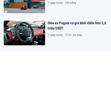
1 ngày trước
Đời sống
Siêu xe Pagani có giá khởi điểm hơn 3,6
triệu USD?
1 ngày trước
Ô tô - Xe máy
Đường dây cá độ hơn 1.500 tỷ
đồng/tháng trên kênh bóng đá lậu Lương
Sơn TV
1 ngày trước
Pháp luật
MU chốt kế hoạch chuyển nhượng
1 ngày trước
Thể thao