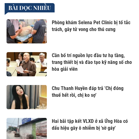
BÀI ĐỌC NHIỀU
Phòng khám Selena Pet Clinic bị tố tắc
trách, gây tử vong cho thú cưng
Cần bố trí nguồn lực đầu tư hạ tầng,
trang thiết bị và đào tạo kỹ năng số cho
hòa giải viên
Chu Thanh Huyền đáp trả 'Chị đóng
thuế hết rồi, chị ko sợ'
Hai bãi tập kết VLXD ở xã Ứng Hòa có
dấu hiệu gây ô nhiễm bị 'sờ gáy'