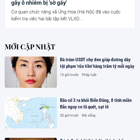
gây ô nhiễm bị 'sờ gáy'
Cơ quan chức năng xã Ứng Hòa (Hà Nội) đã vào cuộc
kiểm tra việc hai bãi tập kết VLXD...
MỚI CẬP NHẬT
Bà trùm USDT chợ đen giúp đường dây
tội phạm 'rửa tiền' hàng trăm tỷ mỗi ngày
13 giờ trước
Pháp luật
Bão số 3 ra khỏi Biển Đông, 8 tỉnh miền
Bắc nguy cơ lũ quét, sạt lở
20 giờ trước
Đời sống