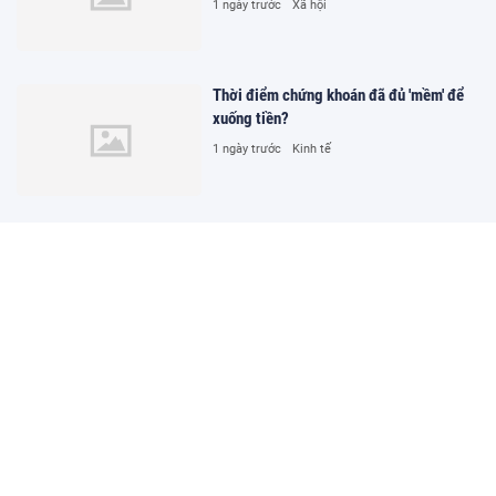
1 ngày trước
Xã hội
Thời điểm chứng khoán đã đủ 'mềm' để
xuống tiền?
1 ngày trước
Kinh tế
Mức hỗ trợ cho người di dời khẩn cấp
khỏi vùng thiên tai tại Lào Cai
1 ngày trước
Xã hội
Tuyến giữa tuyển Việt Nam Hoàng Đức
là vua
1 ngày trước
Thể thao