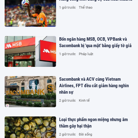
1 giờ trước
Thể thao
Bốn ngân hàng MSB, OCB, VPBank và
Sacombank bị 'qua mặt' bằng giấy tờ giả
1 giờ trước
Pháp luật
Sacombank và ACV cùng Vietnam
Airlines, FPT đều cắt giảm hàng nghìn
nhân sự
2 giờ trước
Kinh tế
Loại thực phẩm ngon miệng nhưng âm
thầm gây hại thận
2 giờ trước
Đời sống