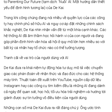
to Parenting Our Future (tạm dịch: 'Nuôi' AI: Một hướng dẫn thiết
yếu để định hình tương lai) của De Kai.
Trong khi công chúng đang nói nhiều về quyền lực của các công
ty hay chính phủ sở hữu AI và nguy cơ áp đặt những chính sách
khắc nghiệt, De Kai nhìn nhận vấn đề từ một khía cạnh khác. Các
hệ thống AI đã âm thầm học hỏi hành vi của con người và đang
góp phần định hình văn hóa xã hội ở quy mô lớn hơn nhiều so với
bất kỳ cá nhân hay tổ chức nào có thể tưởng tượng.
Tranh cãi về vai trò của người dùng với AI
De Kai đưa ra khái niệm tự động hóa tư duy, mô tả việc chuyển
giao các phán đoán về nhận thức và đạo đức cho các hệ thống
máy tính. Thuật toán đề xuất trên YouTube, nguồn cấp dữ liệu
Instagram hay các công cụ tìm kiếm đều là những AI đang dành
cả ngày để quan sát, học hỏi, tối ưu hóa trải nghiệm và hướng tới
giành được sự tin tưởng vô điều kiện của người dùng.
Những con số mà De Kai đưa ra rất đáng chú ý. Ông ước tính