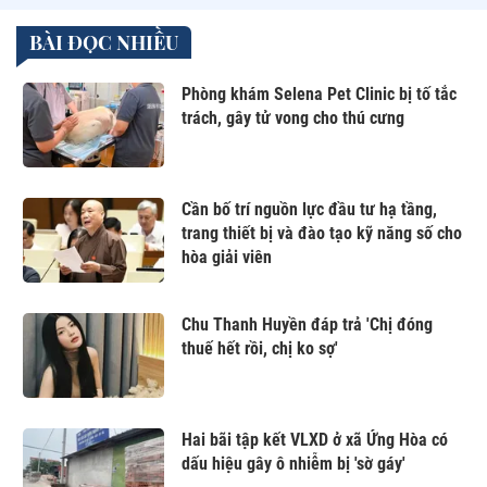
BÀI ĐỌC NHIỀU
Phòng khám Selena Pet Clinic bị tố tắc
trách, gây tử vong cho thú cưng
Cần bố trí nguồn lực đầu tư hạ tầng,
trang thiết bị và đào tạo kỹ năng số cho
hòa giải viên
Chu Thanh Huyền đáp trả 'Chị đóng
thuế hết rồi, chị ko sợ'
Hai bãi tập kết VLXD ở xã Ứng Hòa có
dấu hiệu gây ô nhiễm bị 'sờ gáy'