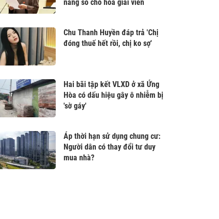
năng số cho hòa giải viên
Chu Thanh Huyền đáp trả 'Chị
đóng thuế hết rồi, chị ko sợ'
Hai bãi tập kết VLXD ở xã Ứng
Hòa có dấu hiệu gây ô nhiễm bị
'sờ gáy'
Áp thời hạn sử dụng chung cư:
Người dân có thay đổi tư duy
mua nhà?