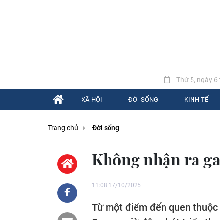
Thứ 5, ngày 6 
XÃ HỘI
ĐỜI SỐNG
KINH TẾ
Trang chủ
Đời sống
Không nhận ra g
11:08 17/10/2025
Từ một điểm đến quen thuộc c