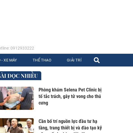
tline: 0912933222
 - XE MÁY
THỂ THAO
GIẢI TRÍ
BÀI ĐỌC NHIỀU
Phòng khám Selena Pet Clinic bị
tố tắc trách, gây tử vong cho thú
cưng
Cần bố trí nguồn lực đầu tư hạ
tầng, trang thiết bị và đào tạo kỹ