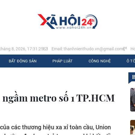
tháng 8, 2026, 17:31:27
Email: thanhnienthudo.vn@gmail.com
Ho
BẤT ĐỘNG SẢN
PHÁP LUẬT
CÔNG NGHỆ
Ô TÔ
a ngầm metro số 1 TP.HCM
ủa các thương hiệu xa xỉ toàn cầu, Union