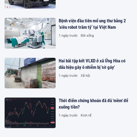
Bệnh viện đầu tiên mổ ung thư bằng 2
‘siêu robot trăm tỷ’ tại Việt Nam
1 ngày trước
Đời sống
Hai bãi tập kết VLXD ở xã Ứng Hòa có
dấu hiệu gây ô nhiễm bị 'sờ gáy'
1 ngày trước
Xã hội
Thời điểm chứng khoán đã đủ 'mềm' để
xuống tiền?
1 ngày trước
Kinh tế