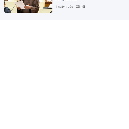
1 ngày trước
Xã hội
Hủy tất cả kết quả thi của 328 thí sinh
chuyên Tuyên Quang
2 ngày trước
Đời sống
Siêu xe Pagani có giá khởi điểm hơn 3,6
triệu USD?
2 ngày trước
Ô tô - Xe máy
Đường dây cá độ hơn 1.500 tỷ
đồng/tháng trên kênh bóng đá lậu Lương
Sơn TV
2 ngày trước
Pháp luật