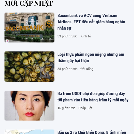
MỚI CẬP NHẬT
Sacombank và ACV cùng Vietnam
Airlines, FPT đều cắt giảm hàng nghìn
nhân sự
33 phút trước
Kinh tế
Loại thực phẩm ngon miệng nhưng âm
thầm gây hại thận
38 phút trước
Đời sống
Bà trùm USDT chợ đen giúp đường dây
tội phạm 'rửa tiền' hàng trăm tỷ mỗi ngày
16 giờ trước
Pháp luật
Bão số 3 ra khỏi Biển Đông, 8 tỉnh miền