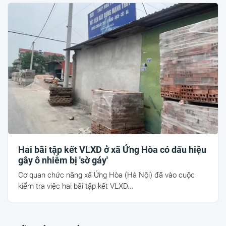
Hai bãi tập kết VLXD ở xã Ứng Hòa có dấu hiệu
gây ô nhiễm bị 'sờ gáy'
Cơ quan chức năng xã Ứng Hòa (Hà Nội) đã vào cuộc
kiểm tra việc hai bãi tập kết VLXD...