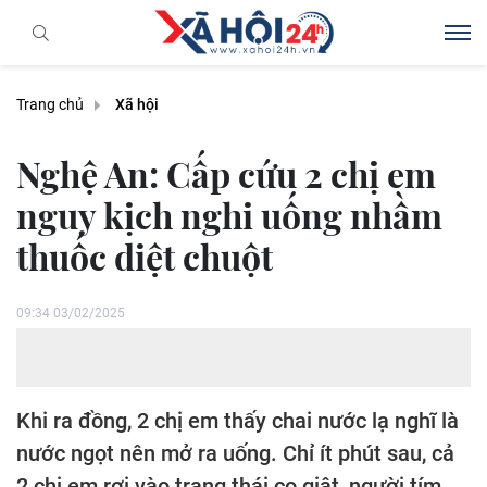
Trang chủ
Xã hội
Nghệ An: Cấp cứu 2 chị em
nguy kịch nghi uống nhầm
thuốc diệt chuột
09:34 03/02/2025
Khi ra đồng, 2 chị em thấy chai nước lạ nghĩ là
nước ngọt nên mở ra uống. Chỉ ít phút sau, cả
2 chị em rơi vào trạng thái co giật, người tím