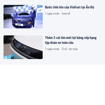
Bước tiến lớn của VinFast tại Ấn Độ
1 ngày trước
Kinh tế
Thêm 3 cái tên mới lọt bảng xếp hạng
tập đoàn xe toàn cầu
1 ngày trước
Ô tô - Xe máy
Hàng công mới đáng sợ của Real Madrid
1 ngày trước
Thể thao
Bốn ngân hàng MSB, OCB, VPBank và
Sacombank bị 'qua mặt' bằng giấy tờ giả