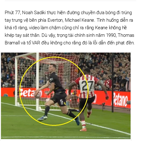
Phút 77, Noah Sadiki thực hiện đường chuyền đưa bóng đi trúng
tay trung vệ bên phía Everton, Michael Keane. Tình huống diễn ra
khá rõ ràng, video làm chậm cũng chỉ ra rằng Keane không hề
khép tay sát thân. Dù vậy, trọng tài chính sinh năm 1990, Thomas
Bramall và tổ VAR đều không cho rằng đó là lỗi dẫn đến phạt đền.