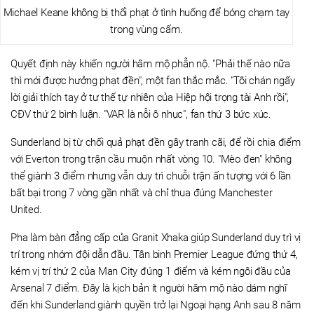
Michael Keane không bị thổi phạt ở tình huống để bóng chạm tay
trong vùng cấm.
Quyết định này khiến người hâm mộ phẫn nộ. "Phải thế nào nữa
thì mới được hưởng phạt đền", một fan thắc mắc. "Tôi chán ngấy
lời giải thích tay ở tư thế tự nhiên của Hiệp hội trọng tài Anh rồi",
CĐV thứ 2 bình luận. "VAR là nỗi ô nhục", fan thứ 3 bức xúc.
Sunderland bị từ chối quả phạt đền gây tranh cãi, để rồi chia điểm
với Everton trong trận cầu muộn nhất vòng 10. "Mèo đen" không
thể giành 3 điểm nhưng vẫn duy trì chuỗi trận ấn tượng với 6 lần
bất bại trong 7 vòng gần nhất và chỉ thua đúng Manchester
United.
Pha làm bàn đẳng cấp của Granit Xhaka giúp Sunderland duy trì vị
trí trong nhóm đội dẫn đầu. Tân binh Premier League đứng thứ 4,
kém vị trí thứ 2 của Man City đúng 1 điểm và kém ngôi đầu của
Arsenal 7 điểm. Đây là kịch bản ít người hâm mộ nào dám nghĩ
đến khi Sunderland giành quyền trở lại Ngoại hạng Anh sau 8 năm