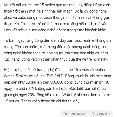
Khi kết nối với realme 15 series qua realme Link, đồng hồ và điện
thoại trở thành một hệ sinh thái liền mạch. Đó là khi công nghệ
phục vụ cuộc sống một cách thông minh, tự nhiên và không gián
đoạn. Khi đó, người trẻ có thể thoải mái sống hết mình, mà vẫn
luôn kết nối và được công nghệ hỗ trợ trong từng khoảnh khắc.
Từ ban ngày năng động đến đêm đầy cảm xúc, realme không chỉ
mang đến sản phẩm, mà mang đến một phong cách sống - nơi
công nghệ không tách rời con người, mà cùng hòa nhịp với cảm
xúc, năng lượng và tinh thần chân thực của thế hệ trẻ hôm nay.
Hiện tại, bạn có thể trang bị bộ đôi realme 15 series và realme
Watch 5 tại chuỗi siêu thị Thế Giới Di Động với nhiều chương trình
hấp dẫn như ưu đãi lên đến 350.000 đồng, dùng thử miễn phí 30
ngày, trả chậm 0% không cần trả trước. Đặc biệt, bạn sẽ được
giảm giá ngay 20% đồng hồ realme Watch 5 khi mua kèm realme
15 series. Tham khảo thông tin chi tiết tại đây.
Theo
znews.vn
Copy link