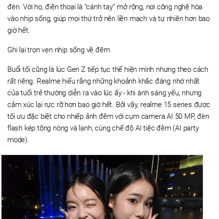
đèn. Với họ, điện thoại là “cánh tay” mở rộng, nơi công nghệ hòa
vào nhịp sống, giúp mọi thứ trở nên liền mạch và tự nhiên hơn bao
giờ hết.
Ghi lại trọn vẹn nhịp sống về đêm
Buổi tối cũng là lúc Gen Z tiếp tục thể hiện mình nhưng theo cách
rất riêng. Realme hiểu rằng những khoảnh khắc đáng nhớ nhất
của tuổi trẻ thường diễn ra vào lúc ấy - khi ánh sáng yếu, nhưng
cảm xúc lại rực rỡ hơn bao giờ hết. Bởi vậy, realme 15 series được
tối ưu đặc biệt cho nhiếp ảnh đêm với cụm camera AI 50 MP, đèn
flash kép tông nóng và lạnh, cùng chế độ AI tiệc đêm (AI party
mode).