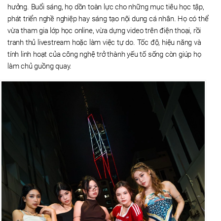
hưởng. Buổi sáng, họ dồn toàn lực cho những mục tiêu học tập,
phát triển nghề nghiệp hay sáng tạo nội dung cá nhân. Họ có thể
vừa tham gia lớp học online, vừa dựng video trên điện thoại, rồi
tranh thủ livestream hoặc làm việc tự do. Tốc độ, hiệu năng và
tính linh hoạt của công nghệ trở thành yếu tố sống còn giúp họ
làm chủ guồng quay.