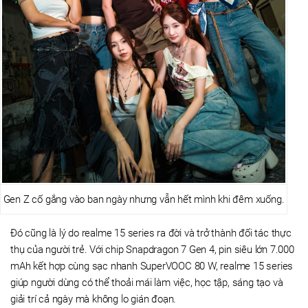
Gen Z cố gắng vào ban ngày nhưng vẫn hết mình khi đêm xuống.
Đó cũng là lý do realme 15 series ra đời và trở thành đối tác thực
thụ của người trẻ. Với chip Snapdragon 7 Gen 4, pin siêu lớn 7.000
mAh kết hợp cùng sạc nhanh SuperVOOC 80 W, realme 15 series
giúp người dùng có thể thoải mái làm việc, học tập, sáng tạo và
giải trí cả ngày mà không lo gián đoạn.