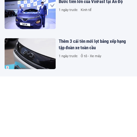
Bước tiến lớn của VinFast tại Ấn Độ
1 ngày trước
Kinh tế
Thêm 3 cái tên mới lọt bảng xếp hạng
tập đoàn xe toàn cầu
1 ngày trước
Ô tô - Xe máy
Hàng công mới đáng sợ của Real Madrid
1 ngày trước
Thể thao
Bốn ngân hàng MSB, OCB, VPBank và
Sacombank bị 'qua mặt' bằng giấy tờ giả
1 ngày trước
Pháp luật