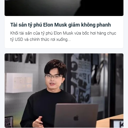
Tài sản tỷ phú Elon Musk giảm không phanh
Khối tài sản của tỷ phú Elon Musk vừa bốc hơi hàng chục
tỷ USD và chính thức rơi xuống...