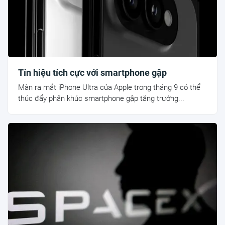
Tín hiệu tích cực với smartphone gập
Màn ra mắt iPhone Ultra của Apple trong tháng 9 có thể
thúc đẩy phân khúc smartphone gập tăng trưởng...