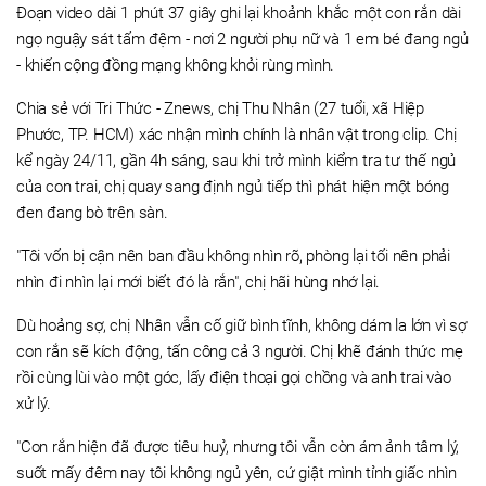
Đoạn video dài 1 phút 37 giây ghi lại khoảnh khắc một con rắn dài
ngọ nguậy sát tấm đệm - nơi 2 người phụ nữ và 1 em bé đang ngủ
- khiến cộng đồng mạng không khỏi rùng mình.
Chia sẻ với Tri Thức - Znews, chị Thu Nhân (27 tuổi, xã Hiệp
Phước, TP. HCM) xác nhận mình chính là nhân vật trong clip. Chị
kể ngày 24/11, gần 4h sáng, sau khi trở mình kiểm tra tư thế ngủ
của con trai, chị quay sang định ngủ tiếp thì phát hiện một bóng
đen đang bò trên sàn.
"Tôi vốn bị cận nên ban đầu không nhìn rõ, phòng lại tối nên phải
nhìn đi nhìn lại mới biết đó là rắn", chị hãi hùng nhớ lại.
Dù hoảng sợ, chị Nhân vẫn cố giữ bình tĩnh, không dám la lớn vì sợ
con rắn sẽ kích động, tấn công cả 3 người. Chị khẽ đánh thức mẹ
rồi cùng lùi vào một góc, lấy điện thoại gọi chồng và anh trai vào
xử lý.
"Con rắn hiện đã được tiêu huỷ, nhưng tôi vẫn còn ám ảnh tâm lý,
suốt mấy đêm nay tôi không ngủ yên, cứ giật mình tỉnh giấc nhìn