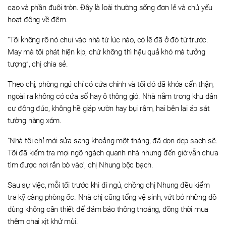
cao và phần đuôi tròn. Đây là loài thường sống đơn lẻ và chủ yếu
hoạt động về đêm.
“Tôi không rõ nó chui vào nhà từ lúc nào, có lẽ đã ở đó từ trước.
May mà tôi phát hiện kịp, chứ không thì hậu quả khó mà tưởng
tượng”, chị chia sẻ.
Theo chị, phòng ngủ chỉ có cửa chính và tối đó đã khóa cẩn thận,
ngoài ra không có cửa sổ hay ô thông gió. Nhà nằm trong khu dân
cư đông đúc, không hề giáp vườn hay bụi rậm, hai bên lại áp sát
tường hàng xóm.
"Nhà tôi chỉ mới sửa sang khoảng một tháng, đã dọn dẹp sạch sẽ.
Tôi đã kiểm tra mọi ngõ ngách quanh nhà nhưng đến giờ vẫn chưa
tìm được nơi rắn bò vào", chị Nhung bộc bạch.
Sau sự việc, mỗi tối trước khi đi ngủ, chồng chị Nhung đều kiểm
tra kỹ càng phòng ốc. Nhà chị cũng tổng vệ sinh, vứt bỏ những đồ
dùng không cần thiết để đảm bảo thông thoáng, đồng thời mua
thêm chai xịt khử mùi.