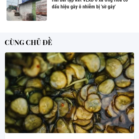
dấu hiệu gây ô nhiễm bị 'sờ gáy'
CÙNG CHỦ ĐỀ