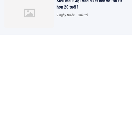
Siêu mẫu Gigi Hadid kết hôn với tài tử
hơn 20 tuổi?
2 ngày trước
Giải trí
Cần bố trí nguồn lực đầu tư hạ tầng,
trang thiết bị và đào tạo kỹ năng số cho
hòa giải viên
2 ngày trước
Xã hội
Hủy tất cả kết quả thi của 328 thí sinh
chuyên Tuyên Quang
2 ngày trước
Đời sống
Siêu xe Pagani có giá khởi điểm hơn 3,6
triệu USD?
2 ngày trước
Ô tô - Xe máy