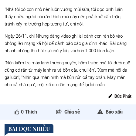
"Nhà tôi có con nhỏ nên luôn vướng mùi sữa, tôi đọc bình luận
thấy nhiều người nói rắn thích mùi này nên phải khử cẩn thận,
tránh xảy ra trường hợp tương tự", chị nói.
Ngày 26/11, chị Nhung đăng video ghi lại cảnh con rắn bò vào
phòng lên mạng xã hội để cảnh báo các gia đình khác. Bài đăng
nhanh chóng thu hút sự chú ý lớn, với hơn 1.000 bình luận.
"Nên kiểm tra máy lạnh thường xuyên, hôm trước nhà tôi dưới quê
cũng có rắn từ máy lạnh ra và bồn cầu chui lên", "Xem mà nổi da
gà luôn", "Nhìn qua màn hình mà bủn rủn cả tay chân. May mắn
cho cả nhà quá", một số cư dân mạng để lại lời nhắn.
Đức Phát
0
Thích
Chia sẻ
Báo xấu
BÀI ĐỌC NHIỀU