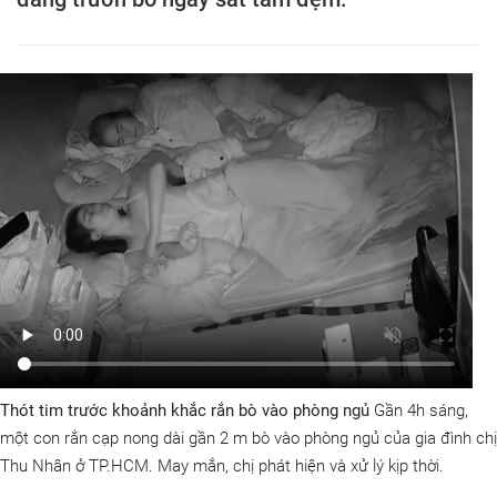
Thót tim trước khoảnh khắc rắn bò vào phòng ngủ
Gần 4h sáng,
một con rắn cạp nong dài gần 2 m bò vào phòng ngủ của gia đình chị
Thu Nhân ở TP.HCM. May mắn, chị phát hiện và xử lý kịp thời.