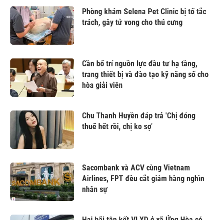
Phòng khám Selena Pet Clinic bị tố tắc
trách, gây tử vong cho thú cưng
Cần bố trí nguồn lực đầu tư hạ tầng,
trang thiết bị và đào tạo kỹ năng số cho
hòa giải viên
Chu Thanh Huyền đáp trả 'Chị đóng
thuế hết rồi, chị ko sợ'
Sacombank và ACV cùng Vietnam
Airlines, FPT đều cắt giảm hàng nghìn
nhân sự
Hai bãi tập kết VLXD ở xã Ứng Hòa có