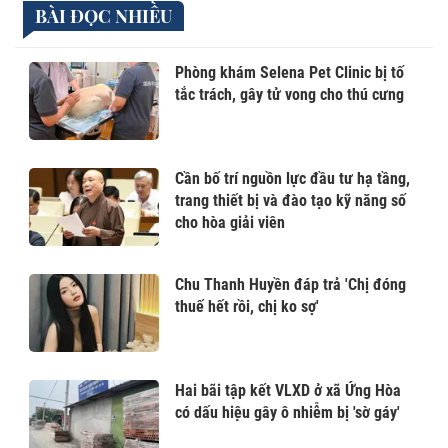
BÀI ĐỌC NHIỀU
Phòng khám Selena Pet Clinic bị tố
tắc trách, gây tử vong cho thú cưng
Cần bố trí nguồn lực đầu tư hạ tầng,
trang thiết bị và đào tạo kỹ năng số
cho hòa giải viên
Chu Thanh Huyền đáp trả 'Chị đóng
thuế hết rồi, chị ko sợ'
Hai bãi tập kết VLXD ở xã Ứng Hòa
có dấu hiệu gây ô nhiễm bị 'sờ gáy'