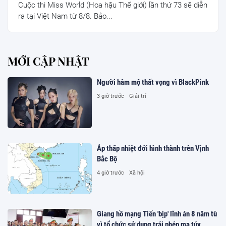
Cuộc thi Miss World (Hoa hậu Thế giới) lần thứ 73 sẽ diễn
ra tại Việt Nam từ 8/8. Bảo...
MỚI CẬP NHẬT
Người hâm mộ thất vọng vì BlackPink
3 giờ trước
Giải trí
Áp thấp nhiệt đới hình thành trên Vịnh
Bắc Bộ
4 giờ trước
Xã hội
Giang hồ mạng Tiến 'bịp' lĩnh án 8 năm tù
vì tổ chức sử dụng trái phép ma túy