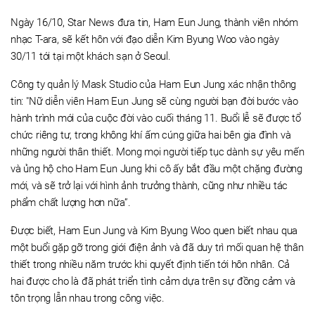
Ngày 16/10, Star News đưa tin, Ham Eun Jung, thành viên nhóm
nhạc T-ara, sẽ kết hôn với đạo diễn Kim Byung Woo vào ngày
30/11 tới tại một khách sạn ở Seoul.
Công ty quản lý Mask Studio của Ham Eun Jung xác nhận thông
tin: "Nữ diễn viên Ham Eun Jung sẽ cùng người bạn đời bước vào
hành trình mới của cuộc đời vào cuối tháng 11. Buổi lễ sẽ được tổ
chức riêng tư, trong không khí ấm cúng giữa hai bên gia đình và
những người thân thiết. Mong mọi người tiếp tục dành sự yêu mến
và ủng hộ cho Ham Eun Jung khi cô ấy bắt đầu một chặng đường
mới, và sẽ trở lại với hình ảnh trưởng thành, cũng như nhiều tác
phẩm chất lượng hơn nữa”.
Được biết, Ham Eun Jung và Kim Byung Woo quen biết nhau qua
một buổi gặp gỡ trong giới điện ảnh và đã duy trì mối quan hệ thân
thiết trong nhiều năm trước khi quyết định tiến tới hôn nhân. Cả
hai được cho là đã phát triển tình cảm dựa trên sự đồng cảm và
tôn trọng lẫn nhau trong công việc.