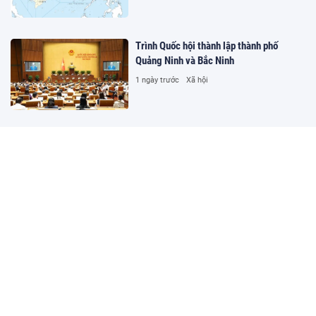
Trình Quốc hội thành lập thành phố
Quảng Ninh và Bắc Ninh
1 ngày trước
Xã hội
Thống nhất làm đường hầm Tam Đảo gần
5.800 tỷ đồng
1 ngày trước
Xã hội
Hyundai Santa Fe bản độ địa hình sắp
bán ở Việt Nam
1 ngày trước
Ô tô - Xe máy