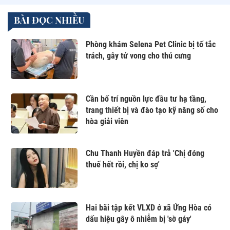
BÀI ĐỌC NHIỀU
Phòng khám Selena Pet Clinic bị tố tắc
trách, gây tử vong cho thú cưng
Cần bố trí nguồn lực đầu tư hạ tầng,
trang thiết bị và đào tạo kỹ năng số cho
hòa giải viên
Chu Thanh Huyền đáp trả 'Chị đóng
thuế hết rồi, chị ko sợ'
Hai bãi tập kết VLXD ở xã Ứng Hòa có
dấu hiệu gây ô nhiễm bị 'sờ gáy'