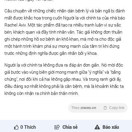
Câu chuyện về những chiếc nhãn dán bệnh lý và bản ngã bị đánh
mất được khắc họa trong cuốn Người lạ với chính ta của nhà báo
Rachel Aviv. Một tác phẩm đã tạo ra nhiều tranh luận vì sự sắc
bén, khách quan và đầy tính nhân văn. Tác giả không đơn thuần
ghi chép những hồ sơ bệnh án khô khan, mà mở ra cho độc giả
một hành trình khám phá sự mong manh của tâm trí khi đứng
trước những định nghĩa được gắn nhãn bởi y khoa.
Người lạ với chính ta không đưa ra đáp án đơn giản. Nó mời độc
giả bước vào vùng biên giới mong manh giữa "ý nghĩa" và "bằng
chứng", nơi đôi khi cả hai không gặp nhau. Và trong ranh giới ấy,
điều đáng sợ nhất không phải là căn bệnh, mà là khoảnh khắc ta
không còn nhận ra chính bản thân mình.
Theo
znews.vn
Copy link
0
Thích
Chia sẻ
Báo xấu