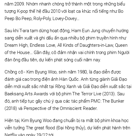
năm 2009. Nhóm nhanh chóng trở thành một trong những biểu
tượng K-pop thế hệ đầu 2010 với loạt ca khúc nổi tiếng như Bo
Peep Bo Peep, Roly-Poly, Lovey-Dovey…
Sau khi T-ara tạm dừng hoạt động, Ham Eun Jung chuyển hướng
sang diễn xuất và ghi dấu ấn qua nhiều bộ phim truyền hình như
Dream High, Endless Love, All Kinds of Daughters-in-Law, Queen
of the House… Gần đây, cô đảm nhận vai chính trong phim Người
đàn ông đầu tiên, dự kiến phát sóng cuối năm nay.
Chồng cô - Kim Byung Woo, sinh năm 1980, là đạo diễn được
đánh giá cao trong điện ảnh Hàn Quốc. Anh từng giành Giải Đạo
diễn mới xuất sắc nhất tại Rồng Xanh và Giải Đạo diễn xuất sắc tại
Baeksang Arts Awards với bộ phim The Terror Live (2013). Sau
đó, anh tiếp tục gây chú ý qua các tác phẩm PMC: The Bunker
(2018) và Perspective of the Omniscient Reader.
Hiện tại, Kim Byung Woo đang chuẩn bị ra mắt bộ phim khoa học
viễn tưởng The great flood (Đại hồng thủy), dự kiến phát hành trên
Netflix vào ngày 19/12 tới.