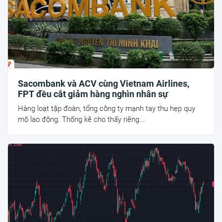
Sacombank và ACV cùng Vietnam Airlines,
FPT đều cắt giảm hàng nghìn nhân sự
Hàng loạt tập đoàn, tổng công ty mạnh tay thu hẹp quy
mô lao động. Thống kê cho thấy riêng...