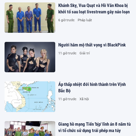
Khánh Sky, Vua Quạt và Hồ Văn Khoa bị
khởi tố sau loạt livestream gây náo loạn
6 giờ trước
Pháp luật
Người hâm mộ thất vọng vì BlackPink
11 giờ trước
Giải trí
Áp thấp nhiệt đới hình thành trên Vịnh
Bắc Bộ
11 giờ trước
Xã hội
Giang hồ mạng Tiến 'bịp' lĩnh án 8 năm tù
vì tổ chức sử dụng trái phép ma túy