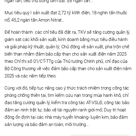
ngàn tấn, tiêu thụ đồng tấm đạt 5,6 ngàn tấn...
Mục tiêu quý I sản xuất đạt 2,72 tỷ kWh điện; 18 nghìn tấn thuốc
nổ; 45,2 ngàn tấn Amon Nitrat…
Để hoàn thành các chỉ tiêu đã đặt ra, TKV sẽ tăng cường quản lý,
giám sát các khối sản xuất, kinh doanh bằng mục tiêu điều hành
và giải pháp kỹ thuật, quản lý; Chủ động về sản xuất, pha trộn chế
biến than nhằm đảm bảo cấp than cho sản xuất điện năm 2025
theo Chỉ thị số 01/CT-TTg của Thủ tướng Chính phủ; chỉ đạo của
Bộ Công thương về việc đảm bảo cấp than cho sản xuất điện năm
2025 và các năm tiếp theo.
Cùng với đó, tiếp tục nâng cao ý thức trách nhiệm trong công tác
phòng chống thiên tai, tìm kiếm cứu nạn trong mùa hanh khô, chỉ
đạo tăng cường quản lý, kiểm tra công tác AT-VSLĐ, công tác bảo
đảm an ninh trật tự, bảo vệ tài nguyên ranh giới mỏ; Duy trì hoạt
động ổn định tại các nhà máy tuyển khoáng- luyện kim, bảo đảm
sản lượng và bảo đảm an toàn, môi trường…