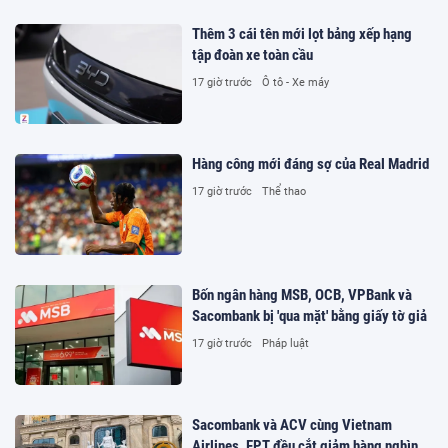
Thêm 3 cái tên mới lọt bảng xếp hạng
tập đoàn xe toàn cầu
17 giờ trước
Ô tô - Xe máy
Hàng công mới đáng sợ của Real Madrid
17 giờ trước
Thể thao
Bốn ngân hàng MSB, OCB, VPBank và
Sacombank bị 'qua mặt' bằng giấy tờ giả
17 giờ trước
Pháp luật
Sacombank và ACV cùng Vietnam
Airlines, FPT đều cắt giảm hàng nghìn