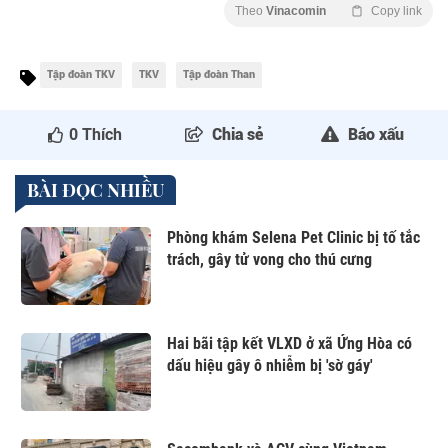
Theo
Vinacomin
Copy link
Tập đoàn TKV
TKV
Tập đoàn Than
0
Thích
Chia sẻ
Báo xấu
BÀI ĐỌC NHIỀU
Phòng khám Selena Pet Clinic bị tố tắc
trách, gây tử vong cho thú cưng
Hai bãi tập kết VLXD ở xã Ứng Hòa có
dấu hiệu gây ô nhiễm bị 'sờ gáy'