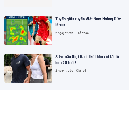
Tuyến giữa tuyển Việt Nam Hoàng Đức
là vua
2 ngày trước
Thể thao
Siêu mẫu Gigi Hadid kết hôn với tài tử
hơn 20 tuổi?
2 ngày trước
Giải trí
Cần bố trí nguồn lực đầu tư hạ tầng,
trang thiết bị và đào tạo kỹ năng số cho
hòa giải viên
2 ngày trước
Xã hội