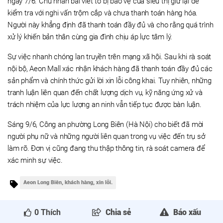
ngày 7/6. Chủ nhân bài viết tố bị bảo vệ của siêu thị giữ lại để
kiểm tra với nghi vấn trộm cắp và chưa thanh toán hàng hóa.
Người này khẳng định đã thanh toán đầy đủ và cho rằng quá trình
xử lý khiến bản thân cùng gia đình chịu áp lực tâm lý.
Sự việc nhanh chóng lan truyền trên mạng xã hội. Sau khi rà soát
nội bộ, Aeon Mall xác nhận khách hàng đã thanh toán đầy đủ các
sản phẩm và chính thức gửi lời xin lỗi công khai. Tuy nhiên, những
tranh luận liên quan đến chất lượng dịch vụ, kỹ năng ứng xử và
trách nhiệm của lực lượng an ninh vẫn tiếp tục được bàn luận.
Sáng 9/6, Công an phường Long Biên (Hà Nội) cho biết đã mời
người phụ nữ và những người liên quan trong vụ việc đến trụ sở
làm rõ. Đơn vị cũng đang thu thập thông tin, rà soát camera để
xác minh sự việc.
Aeon Long Biên, khách hàng, xin lỗi.
0
Thích
Chia sẻ
Báo xấu