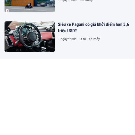
Siêu xe Pagani có giá khởi điểm hơn 3,6
triệu USD?
1 ngày trước
Ô tô - Xe máy
Đường dây cá độ hơn 1.500 tỷ
đồng/tháng trên kênh bóng đá lậu Lương
Sơn TV
1 ngày trước
Pháp luật
MU chốt kế hoạch chuyển nhượng
1 ngày trước
Thể thao