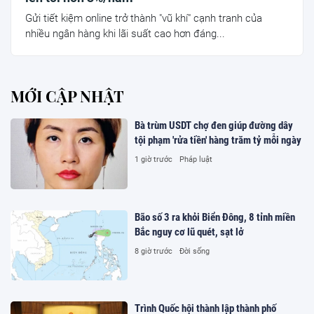
Gửi tiết kiệm online trở thành "vũ khí" cạnh tranh của
nhiều ngân hàng khi lãi suất cao hơn đáng...
MỚI CẬP NHẬT
Bà trùm USDT chợ đen giúp đường dây
tội phạm 'rửa tiền' hàng trăm tỷ mỗi ngày
1 giờ trước
Pháp luật
Bão số 3 ra khỏi Biển Đông, 8 tỉnh miền
Bắc nguy cơ lũ quét, sạt lở
8 giờ trước
Đời sống
Trình Quốc hội thành lập thành phố