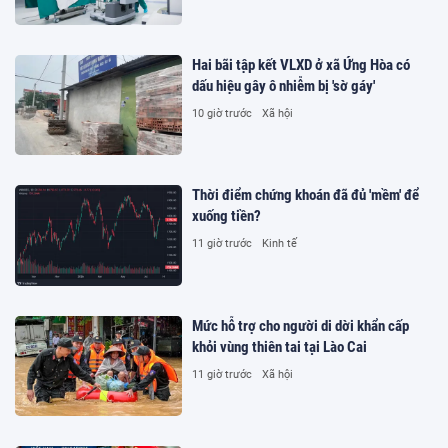
Hai bãi tập kết VLXD ở xã Ứng Hòa có
dấu hiệu gây ô nhiễm bị 'sờ gáy'
10 giờ trước
Xã hội
Thời điểm chứng khoán đã đủ 'mềm' để
xuống tiền?
11 giờ trước
Kinh tế
Mức hỗ trợ cho người di dời khẩn cấp
khỏi vùng thiên tai tại Lào Cai
11 giờ trước
Xã hội