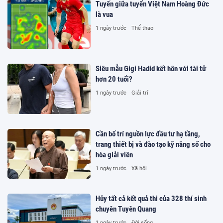
Tuyến giữa tuyển Việt Nam Hoàng Đức
là vua
1 ngày trước
Thể thao
Siêu mẫu Gigi Hadid kết hôn với tài tử
hơn 20 tuổi?
1 ngày trước
Giải trí
Cần bố trí nguồn lực đầu tư hạ tầng,
trang thiết bị và đào tạo kỹ năng số cho
hòa giải viên
1 ngày trước
Xã hội
Hủy tất cả kết quả thi của 328 thí sinh
chuyên Tuyên Quang
1 ngày trước
Đời sống