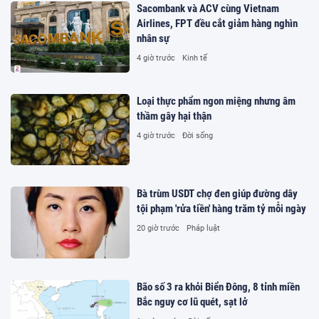
Sacombank và ACV cùng Vietnam
Airlines, FPT đều cắt giảm hàng nghìn
nhân sự
4 giờ trước
Kinh tế
Loại thực phẩm ngon miệng nhưng âm
thầm gây hại thận
4 giờ trước
Đời sống
Bà trùm USDT chợ đen giúp đường dây
tội phạm 'rửa tiền' hàng trăm tỷ mỗi ngày
20 giờ trước
Pháp luật
Bão số 3 ra khỏi Biển Đông, 8 tỉnh miền
Bắc nguy cơ lũ quét, sạt lở