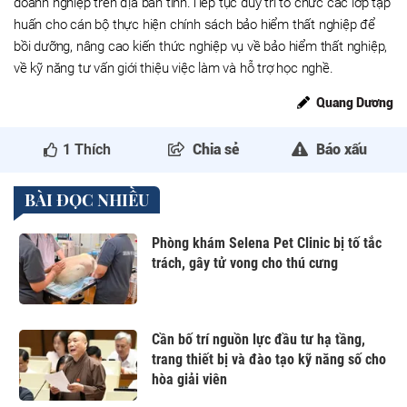
doanh nghiệp trên địa bàn tỉnh.Tiếp tục duy trì tổ chức các lớp tập
huấn cho cán bộ thực hiện chính sách bảo hiểm thất nghiệp để
bồi dưỡng, nâng cao kiến thức nghiệp vụ về bảo hiểm thất nghiệp,
về kỹ năng tư vấn giới thiệu việc làm và hỗ trợ học nghề.
Quang Dương
1
Thích
Chia sẻ
Báo xấu
BÀI ĐỌC NHIỀU
Phòng khám Selena Pet Clinic bị tố tắc
trách, gây tử vong cho thú cưng
Cần bố trí nguồn lực đầu tư hạ tầng,
trang thiết bị và đào tạo kỹ năng số cho
hòa giải viên