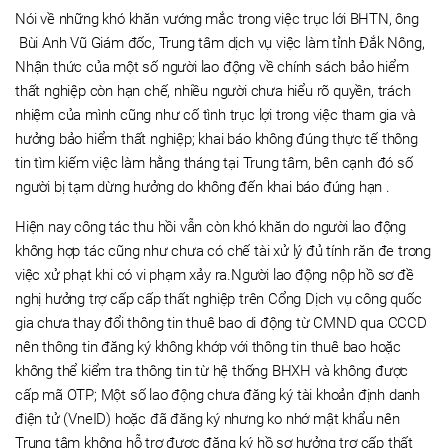
Nói về những khó khăn vướng mắc trong việc trục lới BHTN, ông
Bùi Anh Vũ Giám đốc, Trung tâm dịch vụ việc làm tỉnh Đắk Nông,
Nhận thức của một số người lao động về chính sách bảo hiểm
thất nghiệp còn hạn chế, nhiều người chưa hiểu rõ quyền, trách
nhiệm của mình cũng như cố tình trục lợi trong việc tham gia và
hưởng bảo hiểm thất nghiệp; khai báo không đúng thực tế thông
tin tìm kiếm việc làm hằng tháng tại Trung tâm, bên cạnh đó số
người bị tạm dừng hưởng do không đến khai báo đúng hạn .
Hiện nay công tác thu hồi vẫn còn khó khăn do người lao động
không hợp tác cũng như chưa có chế tài xử lý đủ tính răn đe trong
việc xử phạt khi có vi phạm xảy ra.Người lao động nộp hồ sơ đề
nghị hưởng trợ cấp cấp thất nghiệp trên Cổng Dịch vụ công quốc
gia chưa thay đổi thông tin thuê bao di động từ CMND qua CCCD
nên thông tin đăng ký không khớp với thông tin thuê bao hoặc
không thể kiểm tra thông tin từ hệ thống BHXH và không được
cấp mã OTP; Một số lao động chưa đăng ký tài khoản định danh
điện tử (VneID) hoặc đã đăng ký nhưng ko nhớ mật khẩu nên
Trung tâm không hỗ trợ được đăng ký hồ sơ hưởng trợ cấp thất