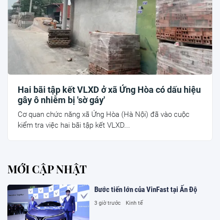
Hai bãi tập kết VLXD ở xã Ứng Hòa có dấu hiệu
gây ô nhiễm bị 'sờ gáy'
Cơ quan chức năng xã Ứng Hòa (Hà Nội) đã vào cuộc
kiểm tra việc hai bãi tập kết VLXD...
MỚI CẬP NHẬT
Bước tiến lớn của VinFast tại Ấn Độ
3 giờ trước
Kinh tế