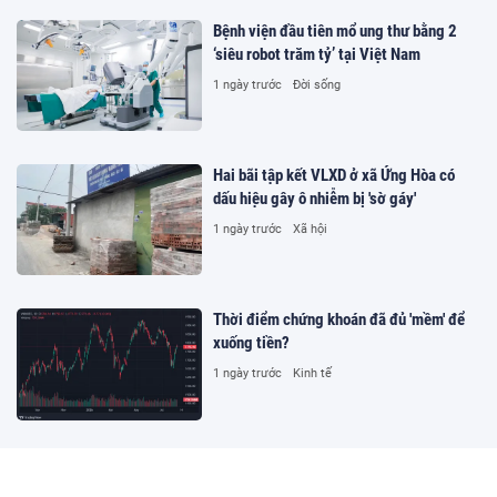
Bệnh viện đầu tiên mổ ung thư bằng 2
‘siêu robot trăm tỷ’ tại Việt Nam
1 ngày trước
Đời sống
Hai bãi tập kết VLXD ở xã Ứng Hòa có
dấu hiệu gây ô nhiễm bị 'sờ gáy'
1 ngày trước
Xã hội
Thời điểm chứng khoán đã đủ 'mềm' để
xuống tiền?
1 ngày trước
Kinh tế
Mức hỗ trợ cho người di dời khẩn cấp
khỏi vùng thiên tai tại Lào Cai