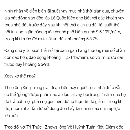
Nhìn nhận về diễn biến lãi suất vay mua nhà thời gian qua, chuyên
gia bất động sản độc lập Lê Quốc Kiên cho biết với các khoản vay
mua nhà đất trước đây, sau khi hết thời gian ưu đãi, lãi suất thả
nổi tại các ngân hàng quốc doanh phổ biến quanh 9,5-10%/năm,
trong khi trước đó mức lãi ưu đãi chỉ khoảng 5,8-7%.
Đáng chú ý, lãi suất thả nổi tại các ngân hàng thương mại cổ phần
còn cao hơn, dao động khoảng 11,5-14%/năm, so với mức ưu đãi
trước đây khoảng 6,5-9%.
Xoay xở thế nào?
Theo ông Kiên, trong giai đoạn hiện nay người mua nhà để ở vẫn
có thể "gồng" được phần nào áp lực lãi vay, bởi trong 2 năm qua họ
đã trả bớt một phần nợ gốc nên dư nợ thực tế đã giảm. Trong khi
đó, nhóm nhà đầu tư sử dụng đòn bẩy tài chính cao chịu áp lực
lớn hơn.
Trao đổi với Tri Thức - Znews, ông Võ Huỳnh Tuấn Kiệt, Giám đốc