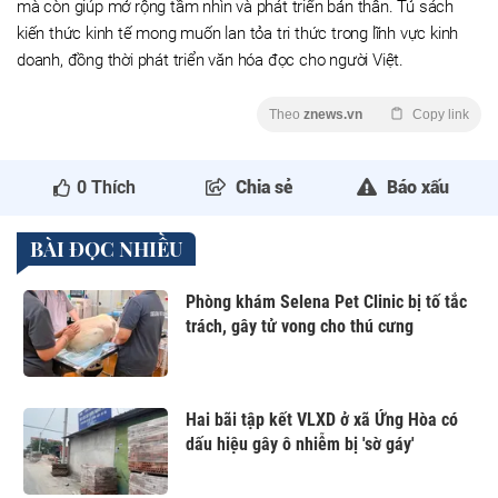
mà còn giúp mở rộng tầm nhìn và phát triển bản thân. Tủ sách
kiến thức kinh tế mong muốn lan tỏa tri thức trong lĩnh vực kinh
doanh, đồng thời phát triển văn hóa đọc cho người Việt.
Theo
znews.vn
Copy link
0
Thích
Chia sẻ
Báo xấu
BÀI ĐỌC NHIỀU
Phòng khám Selena Pet Clinic bị tố tắc
trách, gây tử vong cho thú cưng
Hai bãi tập kết VLXD ở xã Ứng Hòa có
dấu hiệu gây ô nhiễm bị 'sờ gáy'