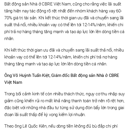
Bất động sản Nhà ở CBRE Việt Nam, cũng cho rằng việc lãi suất
tăng hiện nay tác động rõ rệt nhất đến nhóm khách hàng vay 60-
70% giá trị tài sản. Khi kết thúc thời gian ưu đãi và chuyển sang lãi
suất thả nổi, nhiều khoản vay có thể lên tới 12-14%/năm, khiến chi
phí trả nợ hàng tháng tăng mạnh và tạo áp lực lớn lên dòng tiền cá
nhân.
Khi kết thúc thời gian ưu đãi và chuyển sang lãi suất thả nổi, nhiều
khoản vay có thể lên tới 12-14%/năm, khiến chi phí trả nợ hàng
tháng tăng mạnh và tạo áp lực lớn lên dòng tiền cá nhân.
Ông Võ Huỳnh Tuấn Kiệt, Giám đốc Bất động sản Nhà ở CBRE
Việt Nam
Trong bối cảnh kinh tế còn nhiều thách thức, nguy cơ thu nhập suy
giảm cũng khiến rủi ro mất khả năng thanh toán trở nên rõ rệt hơn,
đặc biệt với những nhà đầu tư từng sử dụng đòn bẩy lớn trong giai
đoạn lãi suất thấp để kỳ vọng kiếm lợi nhuận.
Theo ông Lê Quốc Kiên, nếu dòng tiền không đủ bù đắp chi phí