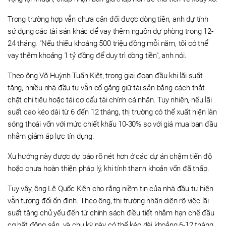
Trong trường hợp vẫn chưa cân đối được dòng tiền, anh dự tính
sử dụng các tài sản khác để vay thêm nguồn dự phòng trong 12-
24 tháng. "Nếu thiếu khoảng 500 triệu đồng mỗi năm, tôi có thể
vay thêm khoảng 1 tỷ đồng để duy trì dòng tiền", anh nói.
Theo ông Võ Huỳnh Tuấn Kiệt, trong giai đoạn đầu khi lãi suất
tăng, nhiều nhà đầu tư vẫn cố gắng giữ tài sản bằng cách thắt
chặt chi tiêu hoặc tái cơ cấu tài chính cá nhân. Tuy nhiên, nếu lãi
suất cao kéo dài từ 6 đến 12 tháng, thị trường có thể xuất hiện làn
sóng thoái vốn với mức chiết khấu 10-30% so với giá mua ban đầu
nhằm giảm áp lực tín dụng.
Xu hướng này được dự báo rõ nét hơn ở các dự án chậm tiến độ
hoặc chưa hoàn thiện pháp lý, khi tính thanh khoản vốn đã thấp.
Tuy vậy, ông Lê Quốc Kiên cho rằng niềm tin của nhà đầu tư hiện
vẫn tương đối ổn định. Theo ông, thị trường nhận diện rõ việc lãi
suất tăng chủ yếu đến từ chính sách điều tiết nhằm hạn chế đầu
cơ bất động sản, và chu kỳ này có thể kéo dài khoảng 6-12 tháng,