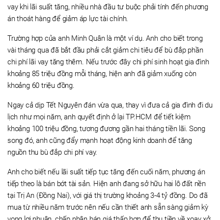
vay khi lãi suất tăng, nhiều nhà đầu tư buộc phải tính đến phương
án thoát hàng để giảm áp lực tài chính.
Trường hợp của anh Minh Quân là một ví dụ. Anh cho biết trong
vài tháng qua đã bắt đầu phải cắt giảm chi tiêu để bù đắp phần
chi phí lãi vay tăng thêm. Nếu trước đây chi phí sinh hoạt gia đình
khoảng 85 triệu đồng mỗi tháng, hiện anh đã giảm xuống còn
khoảng 60 triệu đồng.
Ngay cả dịp Tết Nguyên đán vừa qua, thay vì đưa cả gia đình đi du
lịch như mọi năm, anh quyết định ở lại TP.HCM để tiết kiệm
khoảng 100 triệu đồng, tương đương gần hai tháng tiền lãi. Song
song đó, anh cũng đẩy mạnh hoạt động kinh doanh để tăng
nguồn thu bù đắp chi phí vay.
Anh cho biết nếu lãi suất tiếp tục tăng đến cuối năm, phương án
tiếp theo là bán bớt tài sản. Hiện anh đang sở hữu hai lô đất nền
tại Trị An (Đồng Nai), với giá thị trường khoảng 3-4 tỷ đồng. Do đã
mua từ nhiều năm trước nên nếu cần thiết anh sẵn sàng giảm kỳ
vọng lợi nhuận, chấp nhận bán giá thấp hơn để thu tiền về xoay xở.